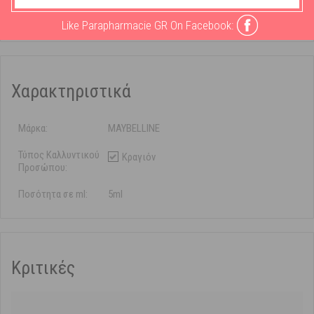
χείλους και ακολούθησε το περίγραμμα των χειλιών σου. Βήμα 2.
Άπλωσε το υγρό κραγιόν σε ολόκληρο το κάτω χείλος.
Like Parapharmacie GR On Facebook:
Χαρακτηριστικά
Μάρκα:
MAYBELLINE
Τύπος Καλλυντικού
Κραγιόν
Προσώπου:
Ποσότητα σε ml:
5ml
Κριτικές