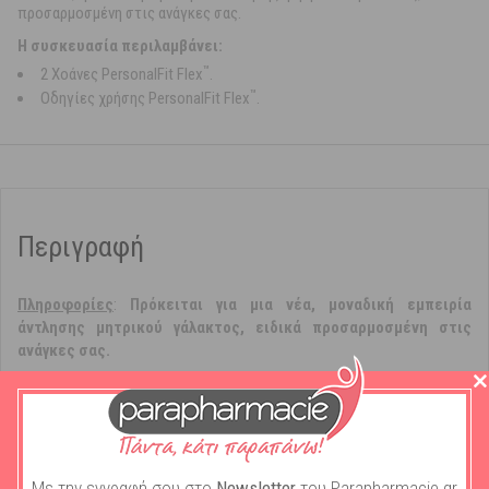
προσαρμοσμένη στις ανάγκες σας.
H συσκευασία περιλαμβάνει:
™
2 Xοάνες PersonalFit Flex
.
™
Oδηγίες χρήσης PersonalFit Flex
.
Περιγραφή
Πληροφoρίες
:
Πρόκειται για μια νέα, μοναδική εμπειρία
άντλησης μητρικού γάλακτος, ειδικά προσαρμοσμένη στις
ανάγκες σας.
™
Χάρη στη νέα χοάνη
PersonalFit Flex
, μπορείτε εύκολα να
προσαρμόζετε το θήλαστρο Medela στην πλέον άνετη και
αποτελεσματική θέση πάνω στο στήθος σας - ακόμη κι όταν το
στήθος σας αλλάζει σχήμα με την πάροδο του χρόνου. Η νέα χοάνη
™
PersonalFit Flex
αναπτύχθηκε με τη βοήθεια μιας ομάδας
Με την εγγραφή σου στο
Newsletter
του Parapharmacie.gr