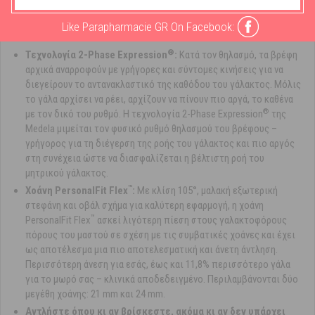
τους δύο μαστούς, εξασφαλίζοντας δύο φορές πιο γρήγορη άντληση.
Επιπλέον, έχει αποδειχθεί ότι με την ταυτόχρονη άντληση και από
Like Parapharmacie GR On Facebook:
τους δύο μαστούς παράγεται έως και 18% περισσότερο γάλα.
®
Τεχνολογία 2-Phase Expression
:
Κατά τον θηλασμό, τα βρέφη
αρχικά αναρροφούν με γρήγορες και σύντομες κινήσεις για να
διεγείρουν το αντανακλαστικό της καθόδου του γάλακτος. Μόλις
το γάλα αρχίσει να ρέει, αρχίζουν να πίνουν πιο αργά, το καθένα
®
με τον δικό του ρυθμό. Η τεχνολογία 2-Phase Expression
της
Medela μιμείται τον φυσικό ρυθμό θηλασμού του βρέφους –
γρήγορος για τη διέγερση της ροής του γάλακτος και πιο αργός
στη συνέχεια ώστε να διασφαλίζεται η βέλτιστη ροή του
μητρικού γάλακτος.
™
Χοάνη PersonalFit Flex
:
Με κλίση 105°, μαλακή εξωτερική
στεφάνη και οβάλ σχήμα για καλύτερη εφαρμογή, η χοάνη
™
PersonalFit Flex
ασκεί λιγότερη πίεση στους γαλακτοφόρους
πόρους του μαστού σε σχέση με τις συμβατικές χοάνες και έχει
ως αποτέλεσμα μια πιο αποτελεσματική και άνετη άντληση.
Περισσότερη άνεση για εσάς, έως και 11,8% περισσότερο γάλα
για το μωρό σας – κλινικά αποδεδειγμένο. Περιλαμβάνονται δύο
μεγέθη χοάνης: 21 mm και 24 mm.
Αντλήστε όπου κι αν βρίσκεστε, ακόμα κι αν δεν υπάρχει