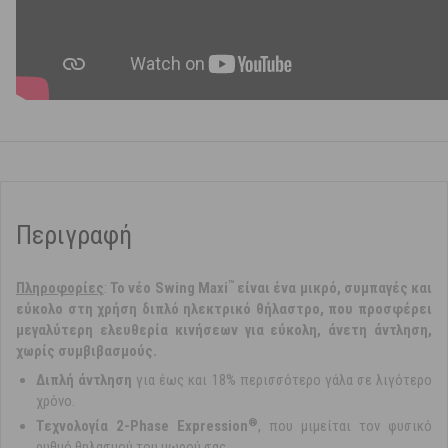
Περιγραφή
™
Πληροφoρίες
:
Το νέο Swing Maxi
είναι ένα μικρό, συμπαγές και
εύκολο στη χρήση διπλό ηλεκτρικό θήλαστρο, που προσφέρει
μεγαλύτερη ελευθερία κινήσεων για εύκολη, άνετη άντληση,
χωρίς συμβιβασμούς.
Διπλή άντληση
για έως και 18% περισσότερο γάλα σε λιγότερο
χρόνο.
®
Τεχνολογία 2-Phase Expression
, που μιμείται τον φυσικό
ρυθμό θηλασμού του μωρού σας.