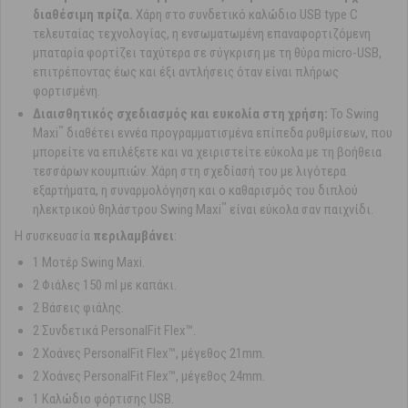
διαθέσιμη πρίζα.
Χάρη στο συνδετικό καλώδιο USB type C
τελευταίας τεχνολογίας, η ενσωματωμένη επαναφορτιζόμενη
μπαταρία φορτίζει ταχύτερα σε σύγκριση με τη θύρα micro-USB,
επιτρέποντας έως και έξι αντλήσεις όταν είναι πλήρως
φορτισμένη.
Διαισθητικός σχεδιασμός και ευκολία στη χρήση:
Το Swing
™
Maxi
διαθέτει εννέα προγραμματισμένα επίπεδα ρυθμίσεων, που
μπορείτε να επιλέξετε και να χειριστείτε εύκολα με τη βοήθεια
τεσσάρων κουμπιών. Χάρη στη σχεδίασή του με λιγότερα
εξαρτήματα, η συναρμολόγηση και ο καθαρισμός του διπλού
™
ηλεκτρικού θηλάστρου Swing Maxi
είναι εύκολα σαν παιχνίδι.
Η συσκευασία
περιλαμβάνει
:
1 Μοτέρ Swing Maxi.
2 Φιάλες 150 ml με καπάκι.
2 Βάσεις φιάλης.
2 Συνδετικά PersonalFit Flex™.
2 Χοάνες PersonalFit Flex™, μέγεθος 21mm.
2 Χοάνες PersonalFit Flex™, μέγεθος 24mm.
1 Καλώδιο φόρτισης USB.