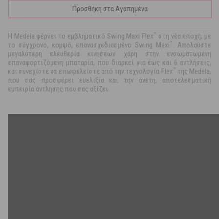
Προσθήκη στα Αγαπημένα
™
Η Medela φέρνει το εμβληματικό Swing Maxi Flex
στη νέα εποχή, με
™
το σύγχρονο, κομψό, επανασχεδιασμένο Swing Maxi
. Απολαύστε
μεγαλύτερη ελευθερία κινήσεων χάρη στην ενσωματωμένη
επαναφορτιζόμενη μπαταρία, που διαρκεί για έως και 6 αντλήσεις,
™
και συνεχίστε να επωφελείστε από την τεχνολογία Flex
της Medela,
που σας προσφέρει ευελιξία και την άνετη, αποτελεσματική
εμπειρία άντλησης που σας αξίζει.