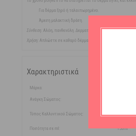
το χρόνο βοηθά στο να διατηρείται το δέρμα υγιές και ελκυ
Για δέρμα ξηρό ή ταλαιπωρημένο.
Άμεση μαλακτική δράση.
Σύνθεση:
Αλόη, πανθενόλη. Δερματολογικά ελεγμένο. Χωρίς 
Χρήση:
Απλώστε σε καθαρό δέρμα. Επαναλάβετε όσες φορές
Χαρακτηριστικά
Μάρκα:
Panthenol 
Ανάγκη Σώματος:
Ενυδά
Τύπος Καλλυντικού Σώματος:
Gel
Ποσότητα σε ml:
150ml