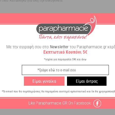
στικό. Κατάλληλο για όλη την οικογένεια.
parabens.
 θεωρείτε απαραίτητο.
Με την εγγραφή σου στο
Newsletter
του Parapharmacie.gr κερδ
Εκπτωτικό Κουπόνι 5€
*ισχύει για παραγγελία 59€ και άνω
Extra
Είμαι γυναίκα
Είμαι άντρας
τωση
*Το email που θα συμπληρώσεις θα παραμείνει αυστηρά εμπιστευτικό και δε θα χρησιμοποιηθ
Like Parapharmacie GR On Facebook: