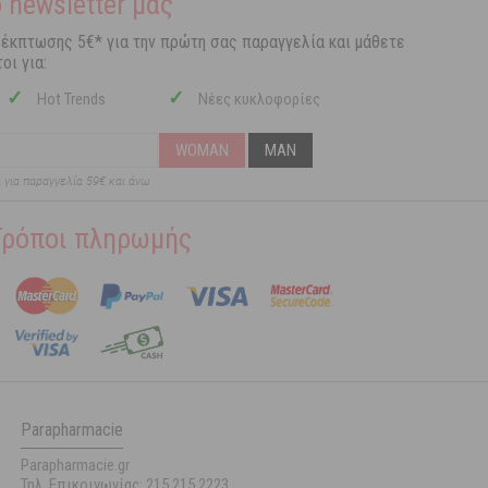
 newsletter μας
 έκπτωσης 5€* για την πρώτη σας παραγγελία και μάθετε
οι για:
✓
✓
Hot Trends
Νέες κυκλοφορίες
WOMAN
MAN
ι για παραγγελία 59€ και άνω
Τρόποι πληρωμής
Parapharmacie
Parapharmacie.gr
Τηλ. Επικοινωνίας: 215 215 2223