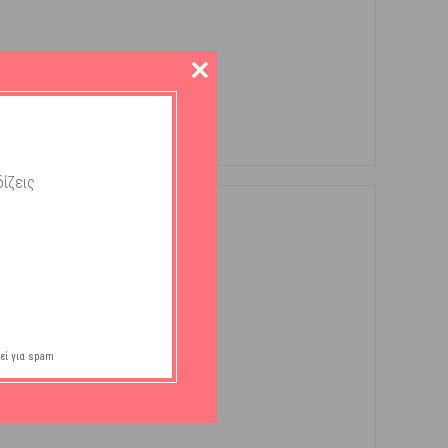
ίζεις
εί για spam