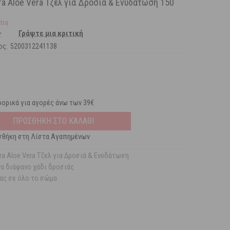
ra Aloe Vera Τζελ για Δροσιά & Ενυδάτωση 150
tra
Γράψτε μια κριτική
ος:
5200312241138
ορικά για αγορές άνω των 39€
ΠΡΟΣΘΗΚΗ ΣΤΟ ΚΑΛΑΘΙ
θήκη στη Λίστα Αγαπημένων
ra Aloe Vera Τζελ για Δροσιά & Ενυδάτωση
α διάφανο χάδι δροσιάς
ας σε όλο το σώμα