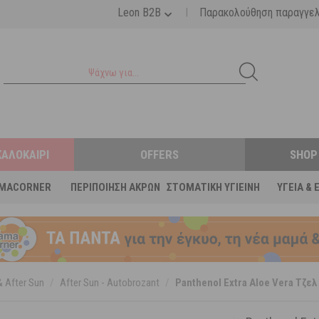
|
Leon B2B
Παρακολούθηση παραγγε
ΚΑΛΟΚΑΊΡΙ
OFFERS
SHOP
MACORNER
ΠΕΡΙΠΟΊΗΣΗ ΆΚΡΩΝ
ΣΤΟΜΑΤΙΚΉ ΥΓΙΕΙΝΉ
ΥΓΕΊΑ & 
 After Sun
/
After Sun - Autobrozant
/
Panthenol Extra Aloe Vera Τζε