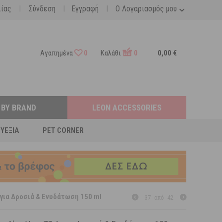
|
|
|
λίας
Σύνδεση
Εγγραφή
Ο Λογαριασμός μου
Αγαπημένα
0
Καλάθι
0
0,00 €
 BY BRAND
LEON ACCESSORIES
ΕΥΕΞΊΑ
PET CORNER
λ για Δροσιά & Ενυδάτωση 150 ml
37
από
42