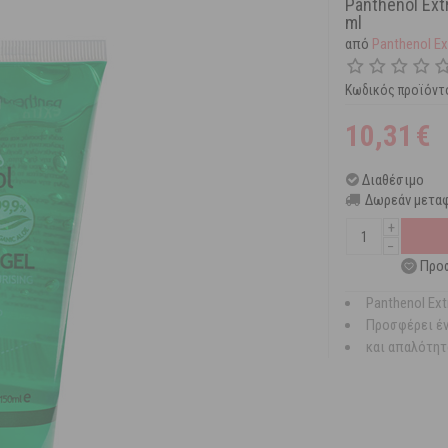
Panthenol Ext
ml
από
Panthenol Ex
Κωδικός προϊόντ
10,31
€
Διαθέσιμο
Δωρεάν μεταφ
+
−
Προσ
Panthenol Ext
Προσφέρει έν
και απαλότητ