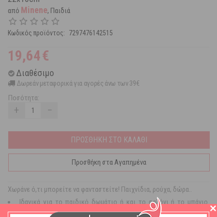
Minene
από
, Παιδιά
Κωδικός προϊόντος:
7297476142515
19,64
€
Διαθέσιμο
Δωρεάν μεταφορικά για αγορές άνω των 39€
Ποσότητα:
+
−
ΠΡΟΣΘΗΚΗ ΣΤΟ ΚΑΛΑΘΙ
Προσθήκη στα Αγαπημένα
Χωράνε ό,τι μπορείτε να φανταστείτε! Παιχνίδια, ρούχα, δώρα..
Ιδανικά για το παιδικό δωμάτιο ή και το σαλόνι ή το μπάνιο.
Ασφαλή γιατί δεν μπορεί να χτυπήσει το παιδί που θα πάει να τα