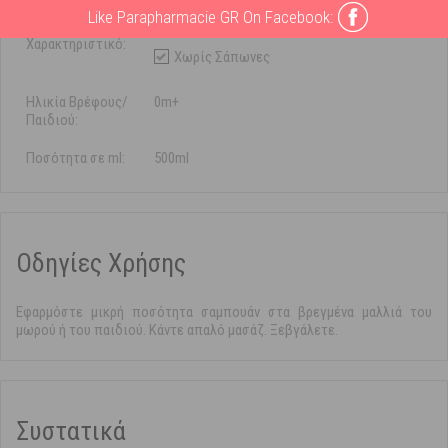
Like Parapharmacie GR On Facebook:
Ειδικό
Χωρίς Parabens
Χαρακτηριστικό:
Χωρίς Σάπωνες
Ηλικία Βρέφους/
0m+
Παιδιού:
Ποσότητα σε ml:
500ml
Οδηγίες Χρήσης
Εφαρμόστε μικρή ποσότητα σαμπουάν στα βρεγμένα μαλλιά του
μωρού ή του παιδιού. Κάντε απαλό μασάζ. Ξεβγάλετε.
Συστατικά