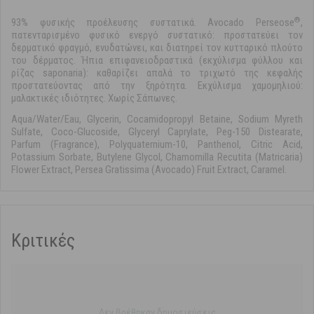
®
93% φυσικής προέλευσης συστατικά. Avocado Perseose
,
πατενταρισμένο φυσικό ενεργό συστατικό: προστατεύει τον
δερματικό φραγμό, ενυδατώνει, και διατηρεί τον κυτταρικό πλούτο
του δέρματος. Ήπια επιφανειοδραστικά (εκχύλισμα φύλλου και
ρίζας saponaria): καθαρίζει απαλά το τριχωτό της κεφαλής
προστατεύοντας από την ξηρότητα. Εκχύλισμα χαμομηλιού:
μαλακτικές ιδιότητες. Χωρίς Σάπωνες.
Aqua/Water/Eau, Glycerin, Cocamidopropyl Betaine, Sodium Myreth
Sulfate, Coco-Glucoside, Glyceryl Caprylate, Peg-150 Distearate,
Parfum (Fragrance), Polyquaternium-10, Panthenol, Citric Acid,
Potassium Sorbate, Butylene Glycol, Chamomilla Recutita (Matricaria)
Flower Extract, Persea Gratissima (Avocado) Fruit Extract, Caramel.
Κριτικές
Δεν βρέθηκαν δημοσιεύσεις