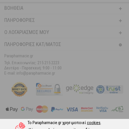
ΒΟΉΘΕΙΑ
ΠΛΗΡΟΦΟΡΊΕΣ
Ο ΛΟΓΑΡΙΑΣΜΌΣ ΜΟΥ
ΠΛΗΡΟΦΟΡΙΕΣ ΚΑΤ/ΜΑΤΟΣ
Parapharmacie.gr
Τηλ. Επικοινωνίας: 215 215 2223
Δευτέρα - Παρασκευή:
9:00 - 11:00
E-mail: info@parapharmacie.gr
Το Parapharmacie.gr χρησιμοποιεί
cookies
.
Ακολουθήστε μας στα Social Media