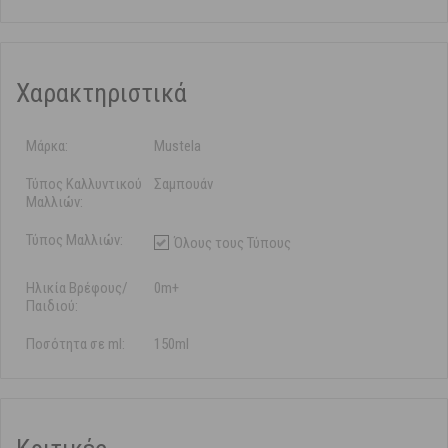
Χαρακτηριστικά
Μάρκα:
Mustela
Τύπος Καλλυντικού
Σαμπουάν
Μαλλιών:
Τύπος Μαλλιών:
Όλους τους Τύπους
Ηλικία Βρέφους/
0m+
Παιδιού:
Ποσότητα σε ml:
150ml