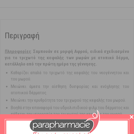
Περιγραφή
Πληροφoρίες
:
Σαμπουάν σε μορφή Αφρού, ειδικά σχεδιασμένο
για το τριχωτό της κεφαλής των μωρών με ατοπικό δέρμα,
κατάλληλο από την πρώτη ημέρα της γέννησης.
Καθαρίζει απαλά το τριχωτό της κεφαλής του νεογέννητου και
του μωρού.
Μειώνει άμεσα την αίσθηση δυσφορίας και ενόχλησης του
ατοπικού δέρματος.
Μειώνει την ερυθρότητα του τριχωρού της κεφαλής του μωρού.
Βοηθά στην επαναφορά του υδρολιπιδικού φιλμ του δέρματος και
σέβεται την ισορροπία του τριχωτού της κεφαλής του μωρού.
Χωρίς Σάπωνες - φυσιολογικό ρΗ - Σύνθεση που δεν προκαλεί
δάκρυα.