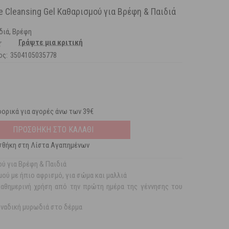
e Cleansing Gel Καθαρισμού για Βρέφη & Παιδιά
ιδιά, Βρέφη
Γράψτε μια κριτική
ος:
3504105035778
ορικά για αγορές άνω των 39€
ΠΡΟΣΘΗΚΗ ΣΤΟ ΚΑΛΑΘΙ
θήκη στη Λίστα Αγαπημένων
ού για Βρέφη & Παιδιά
μού με ήπιο αφρισμό, για σώμα και μαλλιά
 καθημερινή χρήση από την πρώτη ημέρα της γέννησης του
οναδική μυρωδιά στο δέρμα