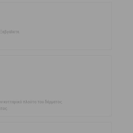
 Ξεβγάλετε.
ον κυτταρικό πλούτο του δέρματος.
ατος.