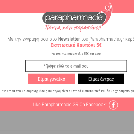
ουτρο
ητη
ροντούς
Με την εγγραφή σου στο
Newsletter
του Parapharmacie.gr κερδ
Εκπτωτικό Κουπόνι 5€
τους Τύπους
*ισχύει για παραγγελία 59€ και άνω
Είμαι γυναίκα
Είμαι άντρας
Parabens
*Το email που θα συμπληρώσεις θα παραμείνει αυστηρά εμπιστευτικό και δε θα χρησιμοποιηθ
 Σάπωνες
Like Parapharmacie GR On Facebook: