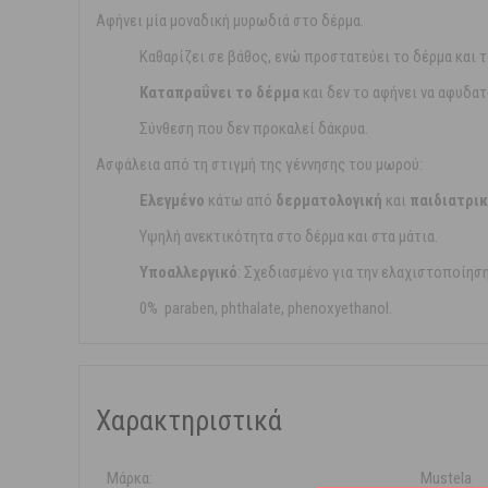
Αφήνει μία μοναδική μυρωδιά στο δέρμα.
Καθαρίζει σε βάθος, ενώ προστατεύει το δέρμα και 
Καταπραΰνει το δέρμα
και δεν το αφήνει να αφυδατ
Σύνθεση που δεν προκαλεί δάκρυα.
Ασφάλεια από τη στιγμή της γέννησης του μωρού:
Ελεγμένο
κάτω από
δερματολογική
και
παιδιατρι
Υψηλή ανεκτικότητα στο δέρμα και στα μάτια.
Υποαλλεργικό
: Σχεδιασμένο για την ελαχιστοποίησ
0% paraben, phthalate, phenoxyethanol.
Χαρακτηριστικά
Μάρκα:
Mustela