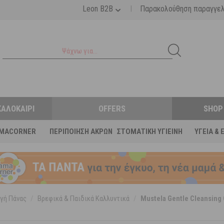
|
Leon B2B
Παρακολούθηση παραγγε
ΚΑΛΟΚΑΊΡΙ
OFFERS
SHOP
MACORNER
ΠΕΡΙΠΟΊΗΣΗ ΆΚΡΩΝ
ΣΤΟΜΑΤΙΚΉ ΥΓΙΕΙΝΉ
ΥΓΕΊΑ & 
γή Πάνας
/
Βρεφικά & Παιδικά Καλλυντικά
/
Mustela Gentle Cleansing