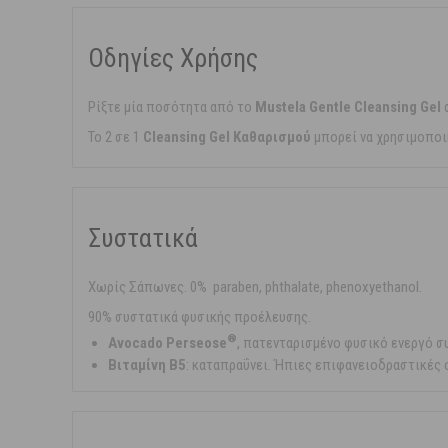
Οδηγίες Χρήσης
Ρίξτε μία ποσότητα από το
Mustela Gentle Cleansing Gel
σ
Το 2 σε 1
Cleansing Gel Καθαρισμού
μπορεί να χρησιμοποιη
Συστατικά
Χωρίς Σάπωνες. 0% paraben, phthalate, phenoxyethanol.
90% συστατικά φυσικής προέλευσης.
®
Avocado Perseose
,
πατενταρισμένο φυσικό ενεργό συ
Βιταμίνη Β5
: καταπραΰνει. Ήπιες επιφανειοδραστικές 