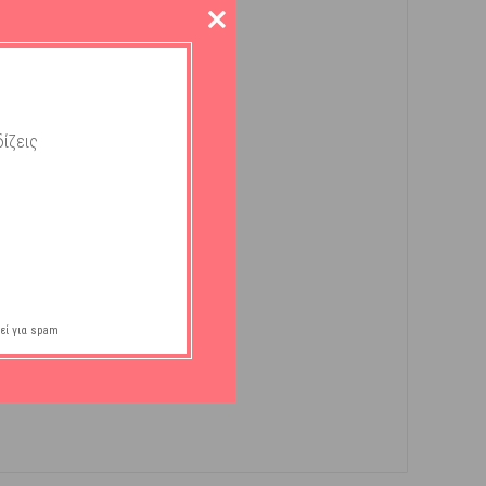
ίζεις
εί για spam