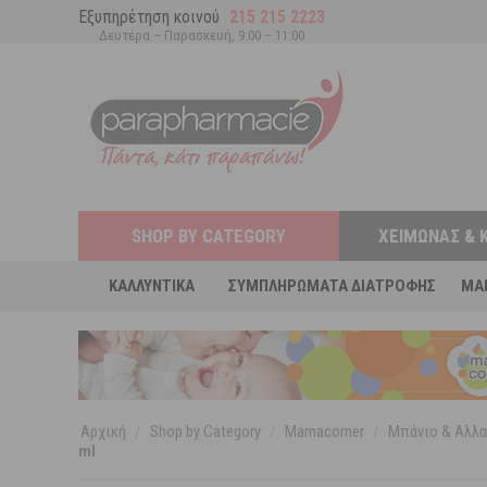
Εξυπηρέτηση κοινού
215 215 2223
Δευτέρα – Παρασκευή, 9:00 – 11:00
SHOP BY CATEGORY
ΧΕΙΜΏΝΑΣ & 
ΚΑΛΛΥΝΤΙΚΆ
ΣΥΜΠΛΗΡΏΜΑΤΑ ΔΙΑΤΡΟΦΉΣ
MA
Αρχική
/
Shop by Category
/
Mamacorner
/
Μπάνιο & Αλλα
ml