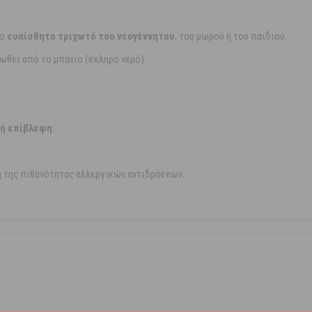
το
ευαίσθητο τριχωτό του νεογέννητου
, του μωρού ή του παιδιού.
ωθεί από το μπάνιο (σκληρό νερό).
κή επίβλεψη
.
η της πιθανότητας αλλεργικών αντιδράσεων.