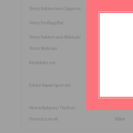
Τύπος Καλλυντικού Σώματος:
Αφρόλ
Τύπος Επιδερμίδας :
Ευαίσθ
Τύπος Καλλυντικού Μαλλιών:
2 Σε 1 Αφ
Τύπος Μαλλιών:
Όλους 
Κατάλληλο για:
Βρέφη
Παιδιά
Ειδικό Χαρακτηριστικό:
Χωρίς 
Χωρίς
Ηλικία Βρέφους/ Παιδιού:
0m+
Ποσότητα σε ml:
500ml