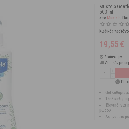
Mustela Gentl
500 ml
από
Mustela
, Πα
Κωδικός προϊόντ
19,55
€
Διαθέσιμο
Δωρεάν μεταφ
+
−
Προσ
Gel Καθαρισμ
Τζελ καθαρισ
Ιδανικό για
μωρού
Αφήνει μία μ