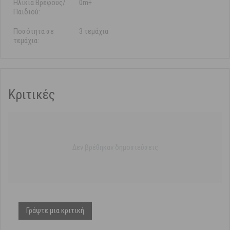
Ηλικία Βρέφους/
0m+
Παιδιού:
Ποσότητα σε
3 τεμάχια
τεμάχια:
Κριτικές
Δεν βρέθηκαν δημοσιεύσεις
Γράψτε μια κριτική