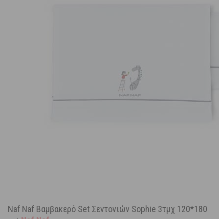
Naf Naf Βαμβακερό Set Σεντονιών Sophie 3τμχ 120*180