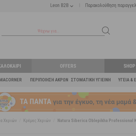
|
Leon B2B
Παρακολούθηση παραγγε
ΚΑΛΟΚΑΊΡΙ
OFFERS
SHOP
MACORNER
ΠΕΡΙΠΟΊΗΣΗ ΆΚΡΩΝ
ΣΤΟΜΑΤΙΚΉ ΥΓΙΕΙΝΉ
ΥΓΕΊΑ & 
α Χεριών
/
Κρέμες Χεριών
/
Natura Siberica Oblepikha Professional