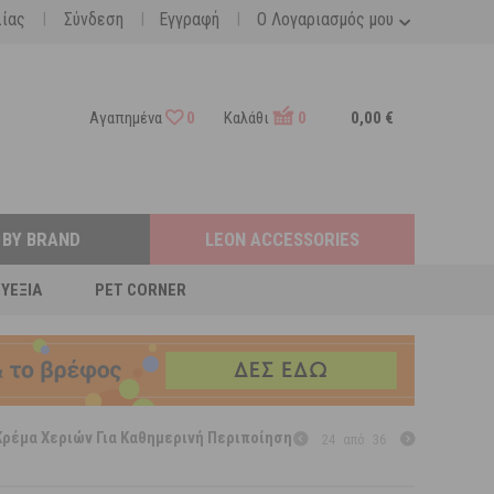
|
|
|
λίας
Σύνδεση
Εγγραφή
Ο Λογαριασμός μου
Αγαπημένα
0
Καλάθι
0
0,00 €
 BY BRAND
LEON ACCESSORIES
ΕΥΕΞΊΑ
PET CORNER
 Κρέμα Χεριών Για Καθημερινή Περιποίηση
24
από
36