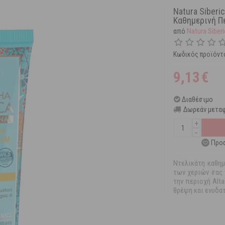
Natura Siberi
Καθημερινή Π
από
Natura Siber
Κωδικός προϊόντ
9,13
€
Διαθέσιμο
Δωρεάν μεταφ
+
−
Προσ
Ντελικάτη καθημ
των χεριών σας 
την περιοχή Alt
θρέψη και ενυδατ