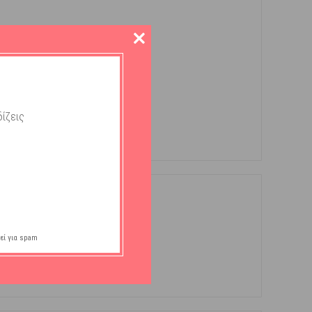
ίζεις
εί για spam