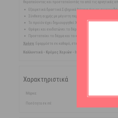
θεραπεύοντας και προστατεύοντάς το από τις αρνητικές ε
Εξαιρετικά δραστικά Σιβηρικά βότανα άγριας συγκομιδή
Σύνθεση αιχμής με μέγιστη περιεκτικότητα σε βοτανικά
Το προϊόν έχει δημιουργηθεί ΧΩΡΙΣ: Parabens, SLS, SLES,
Θρέφει και ενυδατώνει το δέρμα.
Προστατεύει το δέρμα και το κρατάει απαλό.
Χρήση
: Εφαρμόστε σε καθαρό, στεγνό δέρμα χεριών κάνοντ
Καλλυντικά - Κρέμες Χεριών - Iπποφαές
Χαρακτηριστικά
Μάρκα:
Natura Sib
Ποσότητα σε ml:
75ml