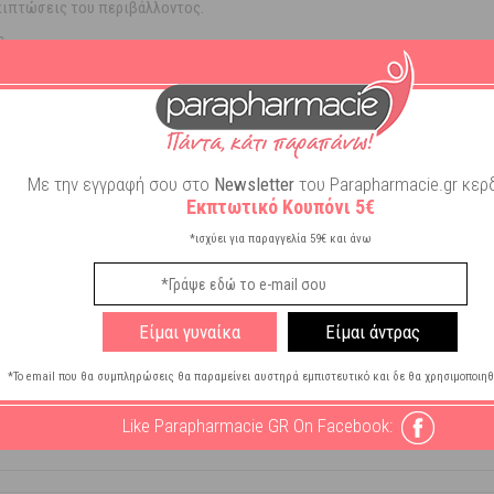
πιπτώσεις του περιβάλλοντος.
ς.
 συστατικά.
 PEG, Σιλικόνες, Συνθετικές χρωστικές ουσίες, Γλυκόλες, Mineral Oils.
ας ελαφρύ μασάζ.
Με την εγγραφή σου στο
Newsletter
του Parapharmacie.gr κερδ
Εκπτωτικό Κουπόνι 5€
*ισχύει για παραγγελία 59€ και άνω
Είμαι γυναίκα
Είμαι άντρας
*Το email που θα συμπληρώσεις θα παραμείνει αυστηρά εμπιστευτικό και δε θα χρησιμοποιηθ
erica
Like Parapharmacie GR On Facebook: