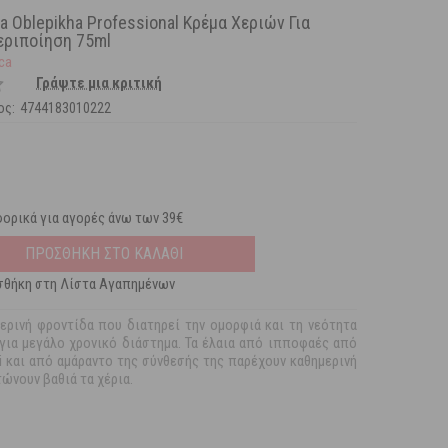
ca Oblepikha Professional Κρέμα Χεριών Για
εριποίηση 75ml
ica
Γράψτε μια κριτική
ος:
4744183010222
ορικά για αγορές άνω των 39€
ΠΡΟΣΘΗΚΗ ΣΤΟ ΚΑΛΑΘΙ
θήκη στη Λίστα Αγαπημένων
ερινή φροντίδα που διατηρεί την ομορφιά και τη νεότητα
για μεγάλο χρονικό διάστημα. Τα έλαια από ιπποφαές από
ai και από αμάραντο της σύνθεσής της παρέχουν καθημερινή
ώνουν βαθιά τα χέρια.