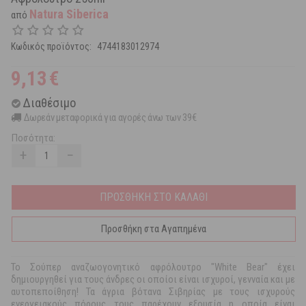
Natura Siberica
από
Κωδικός προϊόντος:
4744183012974
9,13
€
Διαθέσιμο
Δωρεάν μεταφορικά για αγορές άνω των 39€
Ποσότητα:
+
−
ΠΡΟΣΘΗΚΗ ΣΤΟ ΚΑΛΑΘΙ
Προσθήκη στα Αγαπημένα
Το Σούπερ αναζωογονητικό αφρόλουτρο "White Bear" έχει
δημιουργηθεί για τους άνδρες οι οποίοι είναι ισχυροί, γενναία και με
αυτοπεποίθηση! Τα άγρια βότανα Σιβηρίας με τους ισχυρούς
ενεργειακούς πόρους τους παρέχουν εξουσία η οποία είναι