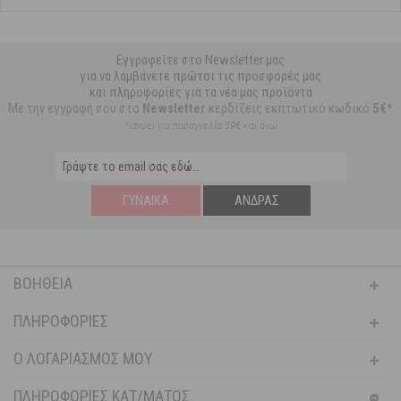
Εγγραφείτε στο Newsletter μας
για να λαμβάνετε πρώτοι τις προσφορές μας
και πληροφορίες για τα νέα μας προϊόντα
Με την εγγραφή σου στο
Newsletter
κερδίζεις εκπτωτικό κωδικό
5€*
*ισχύει για παραγγελία 59€ και άνω
ΓΥΝΑΊΚΑ
ΆΝΔΡΑΣ
ΒΟΉΘΕΙΑ
ΠΛΗΡΟΦΟΡΊΕΣ
Ο ΛΟΓΑΡΙΑΣΜΌΣ ΜΟΥ
ΠΛΗΡΟΦΟΡΙΕΣ ΚΑΤ/ΜΑΤΟΣ