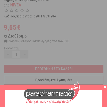
NIVEA
από
Κωδικός προϊόντος:
5201178031284
9,65
€
Διαθέσιμο
Δωρεάν μεταφορικά για αγορές άνω των 39€
Ποσότητα:
+
−
ΠΡΟΣΘΗΚΗ ΣΤΟ ΚΑΛΑΘΙ
Προσθήκη στα Αγαπημένα
Η λοσιόν σώματος Aloe & Hydration είναι εμπλουτισμένη με το NIVEA
DEEP MOISTURE SERUM και αλόη.
Απορροφάται άμεσα, αφήνοντας την επιδερμίδα απαλή,ανανεωμένη