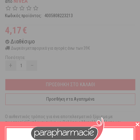
NIVEA
από
Κωδικός προϊόντος:
4005808223213
4,17
€
Διαθέσιμο
Δωρεάν μεταφορικά για αγορές άνω των 39€
Ποσότητα:
+
−
ΠΡΟΣΘΗΚΗ ΣΤΟ ΚΑΛΑΘΙ
Προσθήκη στα Αγαπημένα
Ο αυθεντικός τρόπος για ένα αποτελεσματικό ξύρισμα με
προστασία! Εμπλουτισμένη με Θαλάσσια Μεταλλικά Άλατα και
Βιταμίνη Ε, η Κρέμα Ξυρίσματος Originals δημιουργεί κρεμώδες αφρό.
Μαλακώνει τα γένια, επιτρέποντας ένα βαθύ ξύρισμα