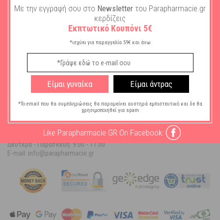
Με την εγγραφή σου στο
Newsletter
του Parapharmacie.gr
κερδίζεις
Εκπτωτικό Κουπόνι 5€
ΒΟΉΘΕΙΑ
*ισχύει για παραγγελία 59€ και άνω
ΠΛΗΡΟΦΟΡΊΕΣ
Ο ΛΟΓΑΡΙΑΣΜΌΣ ΜΟΥ
Είμαι γυναίκα
Είμαι άντρας
ΠΛΗΡΟΦΟΡΙΕΣ ΚΑΤ/ΜΑΤΟΣ
*Το email που θα συμπληρώσεις θα παραμείνει αυστηρά εμπιστευτικό και δε θα
χρησιμοποιηθεί για spam
Parapharmacie.gr
Like Parapharmacie GR On Facebook:
Τηλ. Επικοινωνίας: 215 215 2223
Δευτέρα - Παρασκευή:
9:00 - 11:00
E-mail: info@parapharmacie.gr