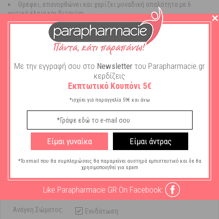
Θρέφει, επανορθώνει και χαρίζει μοναδική απαλότητα με 6
φυτικά έλαια και βιταμίνη
Χαρίζει διακριτική χρυσαφένια λάμψη με πέρλες μαργαριταριού
Χωρίς συντηρητικά
Χωρίς σιλικόνη
Με την εγγραφή σου στο
Newsletter
του Parapharmacie.gr
κερδίζεις
Εκπτωτικό Κουπόνι 5€
*ισχύει για παραγγελία 59€ και άνω
Χαρακτηριστικά
Μάρκα:
Nuxe
Είμαι γυναίκα
Είμαι άντρας
Ανάγκη Δέρματος
Λάμψη
*Το email που θα συμπληρώσεις θα παραμείνει αυστηρά εμπιστευτικό και δε θα
Προσώπου:
χρησιμοποιηθεί για spam
Τύπος Καλλυντικού
Λάδι
Like Parapharmacie GR On Facebook:
Προσώπου:
Ανάγκη Σώματος:
Ενυδάτωση