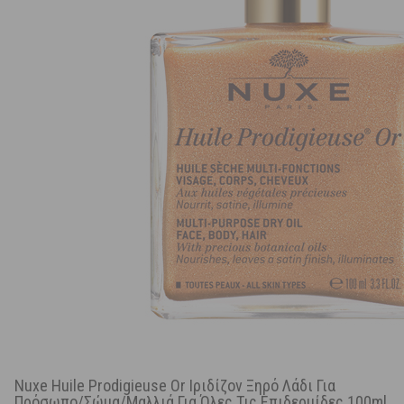
Nuxe Huile Prodigieuse Or Ιριδίζον Ξηρό Λάδι Για
Πρόσωπο/Σώμα/Μαλλιά Για Όλες Τις Επιδερμίδες 100ml