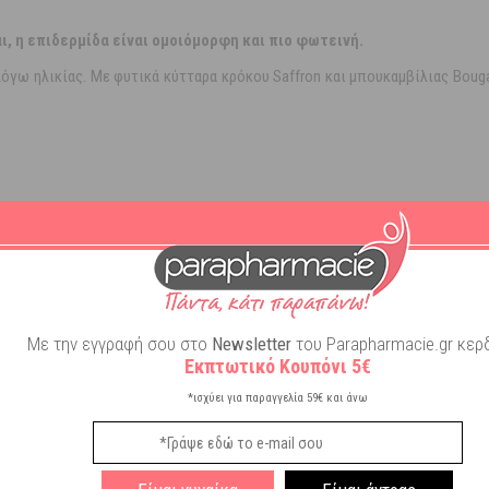
, η επιδερμίδα είναι ομοιόμορφη και πιο φωτεινή.
γω ηλικίας. Με φυτικά κύτταρα κρόκου Saffron και μπουκαμβίλιας Bougainv
ρμίδα χάνει τη λάμψη της.
επιδερμίδα στο πρόσωπο, τον λαιμό και το ντεκολτέ μετά από το Nuxurian
ojoba
Με την εγγραφή σου στο
Newsletter
του Parapharmacie.gr κερδ
Εκπτωτικό Κουπόνι 5€
*ισχύει για παραγγελία 59€ και άνω