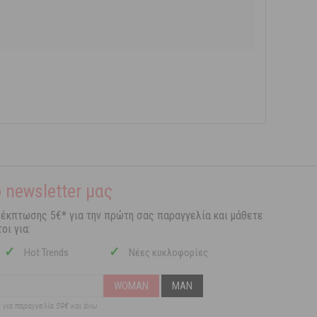
 newsletter μας
 έκπτωσης 5€* για την πρώτη σας παραγγελία και μάθετε
οι για:
✓
✓
Hot Trends
Νέες κυκλοφορίες
WOMAN
MAN
ι για παραγγελία 59€ και άνω