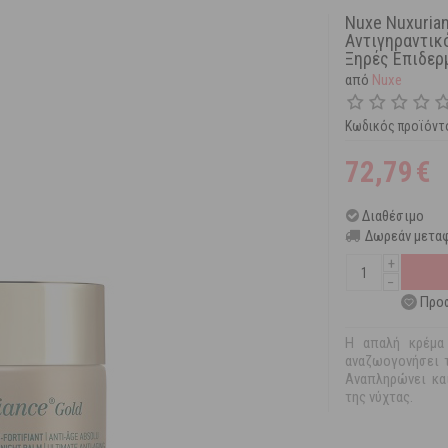
Nuxe Nuxurian
Αντιγηραντικ
Ξηρές Επιδερ
από
Nuxe
Κωδικός προϊόντ
72,79
€
Διαθέσιμο
Δωρεάν μεταφ
+
−
Προσ
Η απαλή κρέμα 
αναζωογονήσει τ
Αναπληρώνει και
της νύχτας.