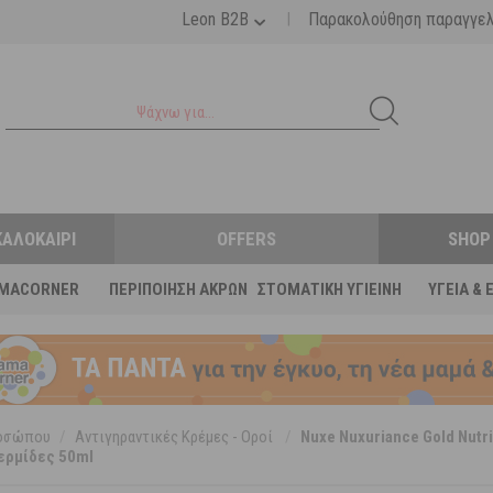
|
Leon B2B
Παρακολούθηση παραγγε
ΚΑΛΟΚΑΊΡΙ
OFFERS
SHOP
MACORNER
ΠΕΡΙΠΟΊΗΣΗ ΆΚΡΩΝ
ΣΤΟΜΑΤΙΚΉ ΥΓΙΕΙΝΉ
ΥΓΕΊΑ & 
ροσώπου
/
Αντιγηραντικές Κρέμες - Οροί
/
Nuxe Nuxuriance Gold Nutri
ερμίδες 50ml