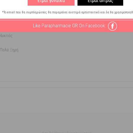
Είμαι γυναίκα
Είμαι άντρας
*Το email που θα συμπληρώσεις θα παραμείνει αυστηρά εμπιστευτικό και δε θα χρησιμοποιηθ
ρανση - Σύσφιγξη
Like Parapharmacie GR On Facebook:
Νυκτός
 Πολύ Ξηρή