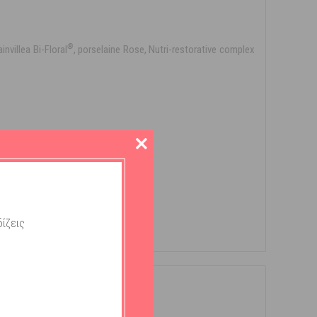
®
illea Bi-Floral
, porselaine Rose, Nutri-restorative complex
ce® Gold Serum.
ίζεις