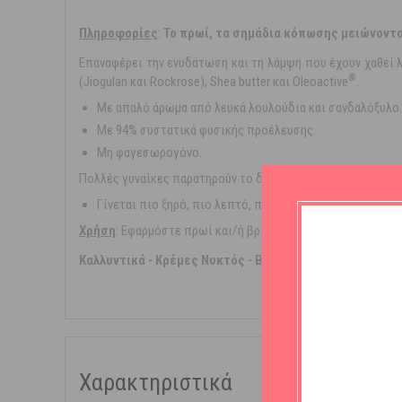
Πληροφoρίες
:
Το πρωί, τα σημάδια κόπωσης μειώνονται
Επαναφέρει την ενυδάτωση και τη λάμψη που έχουν χαθεί λό
®
(Jiogulan και Rockrose), Shea butter και Oleoactive
.
Με απαλό άρωμα από λευκά λουλούδια και σανδαλόξυλο.
Με 94% συστατικά φυσικής προέλευσης.
Μη φαγεσωρογόνο.
Πολλές γυναίκες παρατηρούν το δέρμα τους να αλλάζει:
Γίνεται πιο ξηρό, πιο λεπτό, πιο εύθραυστο και η επιδε
Xρήση
: Εφαρμόστε πρωί και/ή βράδυ σε καλά καθαρισμένη 
Καλλυντικά
-
Κρέμες Νυκτός
-
Βούτυρο Καριτέ, Έλαιο J
Χαρακτηριστικά