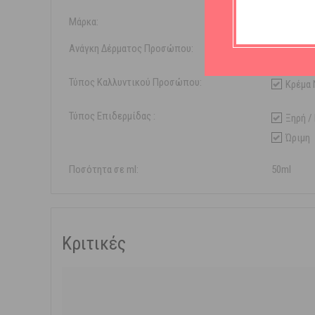
Μάρκα:
Nuxe
Ανάγκη Δέρματος Προσώπου:
Αντιγή
Τύπος Καλλυντικού Προσώπου:
Κρέμα 
Τύπος Επιδερμίδας :
Ξηρή /
Ώριμη
Ποσότητα σε ml:
50ml
Κριτικές