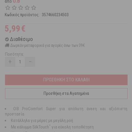
O.B
από
Κωδικός προϊόντος:
3574660234503
5,99
€
Διαθέσιμο
Δωρεάν μεταφορικά για αγορές άνω των 39€
Ποσότητα:
+
−
ΠΡΟΣΘΗΚΗ ΣΤΟ ΚΑΛΑΘΙ
Προσθήκη στα Αγαπημένα
O.Β ProComfort Super
για απόλυτη άνεση και αξιόπιστη
προστασία
Κατάλληλα για μέρες με μεγάλη ροή
™
Με κάλυμμα SilkTouch
για εύκολη τοποθέτηση