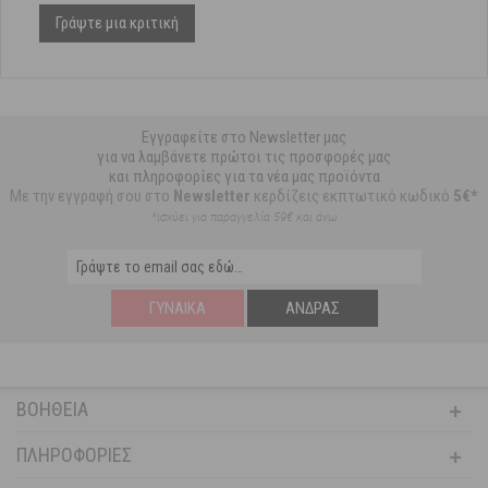
Γράψτε μια κριτική
Εγγραφείτε στο Newsletter μας
για να λαμβάνετε πρώτοι τις προσφορές μας
και πληροφορίες για τα νέα μας προϊόντα
Με την εγγραφή σου στο
Newsletter
κερδίζεις εκπτωτικό κωδικό
5€*
*ισχύει για παραγγελία 59€ και άνω
ΓΥΝΑΊΚΑ
ΆΝΔΡΑΣ
ΒΟΉΘΕΙΑ
ΠΛΗΡΟΦΟΡΊΕΣ