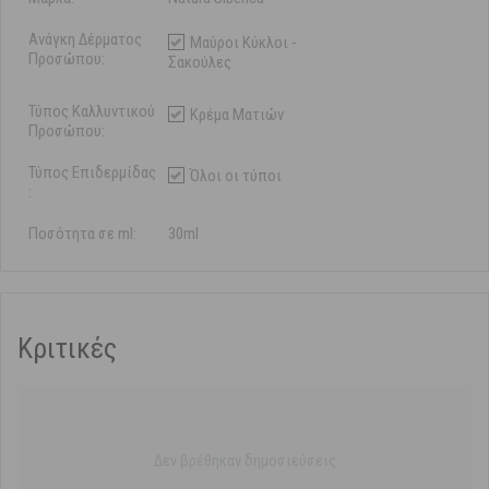
Ανάγκη Δέρματος
Μαύροι Κύκλοι -
Προσώπου:
Σακούλες
Τύπος Καλλυντικού
Κρέμα Ματιών
Προσώπου:
Τύπος Επιδερμίδας
Όλοι οι τύποι
:
Ποσότητα σε ml:
30ml
Κριτικές
Δεν βρέθηκαν δημοσιεύσεις