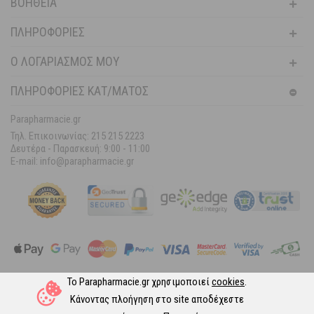
ΒΟΉΘΕΙΑ
ΠΛΗΡΟΦΟΡΊΕΣ
Ο ΛΟΓΑΡΙΑΣΜΌΣ ΜΟΥ
ΠΛΗΡΟΦΟΡΙΕΣ ΚΑΤ/ΜΑΤΟΣ
Parapharmacie.gr
Τηλ. Επικοινωνίας: 215 215 2223
Δευτέρα - Παρασκευή:
9:00 - 11:00
E-mail: info@parapharmacie.gr
Το Parapharmacie.gr χρησιμοποιεί
cookies
.
Ακολουθήστε μας στα Social Media
Κάνοντας πλοήγηση στο site αποδέχεστε
© 2026 Parapharmacie.gr.