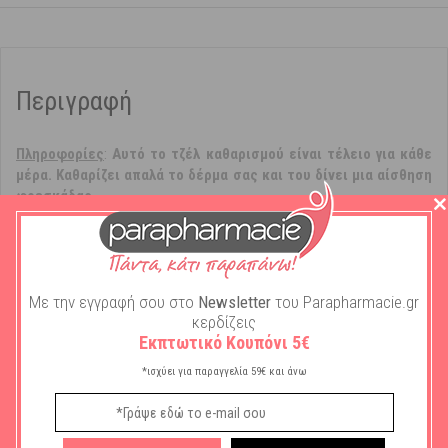
Περιγραφή
Πληροφoρίες
:
Αυτό το τζέλ καθαρισμού είναι τέλειο για κάθε
μέρα. Καθαρίζει απαλά το δέρμα σας και του δίνει μια αίσθηση
φρεσκάδας.
Ο οργανικός
Υδρολύτης του Altai Ιπποφαές
προάγει τη
συνολική υγεία του δέρματος ενισχύοντας την ελαστικότητα και
την ενυδάτωση.
Η
Bιταμίνη C
βοηθά στην ενίσχυση του φυσικού αμυντικού
Με την εγγραφή σου στο
Newsletter
του Parapharmacie.gr
συστήματος της επιδερμίδας, επιταχύνοντας τη διαδικασία
κερδίζεις
αποκατάστασης.
Εκπτωτικό Κουπόνι 5€
Τα
AHA Acids
βελτιώνει την υφή του δέρματος, την τονώνει
*ισχύει για παραγγελία 59€ και άνω
αφήνοντας την πιο λαμπερή.
Xρήση
: Κάντε απαλό μασάζ μια μικρή ποσότητα τζέλ σε υγρό δέρμα,
ξεπλύνετε με ζεστό καθαρό νερό. Δεν επιτρέπεται η χρήση στην