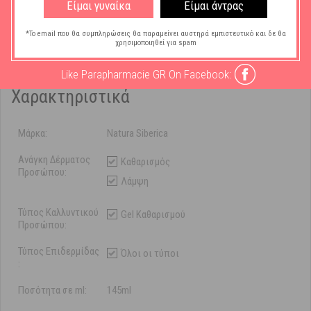
περιοχή των ματιών.
Είμαι γυναίκα
Είμαι άντρας
Καλλυντικά
-
Καθαρισμός, Ντεμακιγιάζ
-
Bιταμίνη C
*Το email που θα συμπληρώσεις θα παραμείνει αυστηρά εμπιστευτικό και δε θα
χρησιμοποιηθεί για spam
Like Parapharmacie GR On Facebook:
Χαρακτηριστικά
Μάρκα:
Natura Siberica
Ανάγκη Δέρματος
Καθαρισμός
Προσώπου:
Λάμψη
Τύπος Καλλυντικού
Gel Καθαρισμού
Προσώπου:
Τύπος Επιδερμίδας
Όλοι οι τύποι
:
Ποσότητα σε ml:
145ml