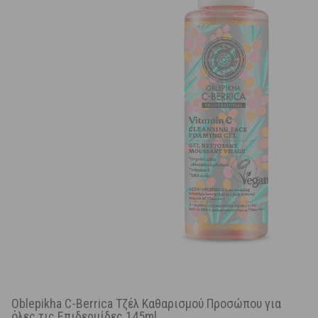
Oblepikha C-Berrica Τζέλ Καθαρισμού Προσώπου για
όλες τις Επιδερμίδες 145ml