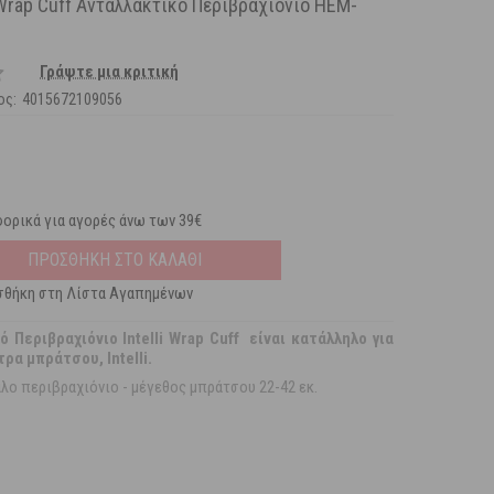
 Wrap Cuff Ανταλλακτικό Περιβραχιόνιο HEM-
Γράψτε μια κριτική
ος:
4015672109056
ορικά για αγορές άνω των 39€
ΠΡΟΣΘΗΚΗ ΣΤΟ ΚΑΛΑΘΙ
θήκη στη Λίστα Αγαπημένων
 Περιβραχιόνιο Intelli Wrap Cuff είναι κατάλληλο για
ρα μπράτσου, Intelli.
ο περιβραχιόνιο - μέγεθος μπράτσου 22-42 εκ.