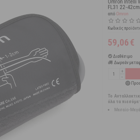
Omron Intelli
FL31 22-42cm
από
Omron
Κωδικός προϊόντ
59,06
€
Διαθέσιμο
Δωρεάν μεταφ
+
−
Προσ
Το Ανταλλακτικό
όλα τα πιεσόμετ
Μεσαίο-Μεγάλ