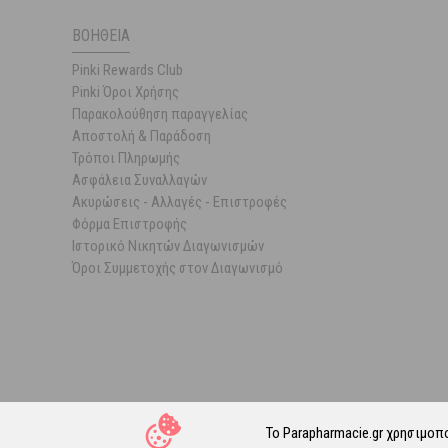
ΒΟΉΘΕΙΑ
Pinki Rewards Club
Pinki Όροι Χρήσης
Παρακολούθηση παραγγελίας
Αποστολή & Παράδοση
Τρόποι Πληρωμής
Ασφάλεια Συναλλαγών
Ακυρώσεις - Αλλαγές - Επιστροφές
Φόρμα Επιστροφής
Ιστορικό Νικητών Διαγωνισμών
Όροι Συμμετοχής στον Διαγωνισμό
Το Parapharmacie.gr χρησιμοπ
© 202