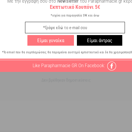
Με την εγγραφή σου στο
Newsletter
του Parapharmacie.gr κερδ
Εκπτωτικό Κουπόνι 5€
*ισχύει για παραγγελία 59€ και άνω
σου
Είμαι γυναίκα
Είμαι άντρας
*Το email που θα συμπληρώσεις θα παραμείνει αυστηρά εμπιστευτικό και δε θα χρησιμοποιηθ
Like Parapharmacie GR On Facebook:
Δεν βρέθηκαν δημοσιεύσεις