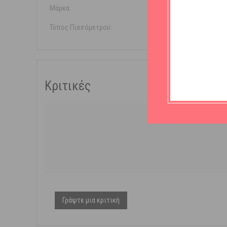
Μάρκα:
Omron
Τύπος Πιεσόμετρου:
Μπράτ
Κριτικές
Γράψτε μια κριτική