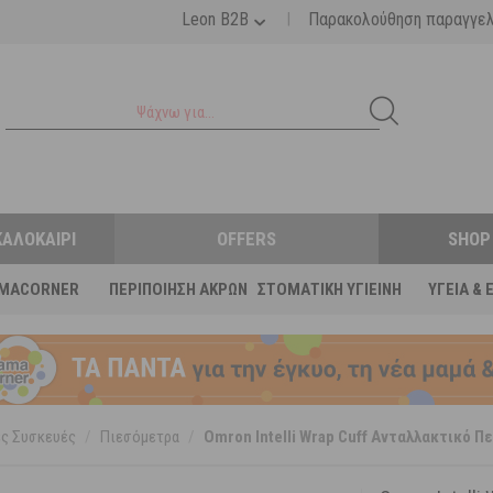
|
Leon B2B
Παρακολούθηση παραγγε
ΚΑΛΟΚΑΊΡΙ
OFFERS
SHOP
MACORNER
ΠΕΡΙΠΟΊΗΣΗ ΆΚΡΩΝ
ΣΤΟΜΑΤΙΚΉ ΥΓΙΕΙΝΉ
ΥΓΕΊΑ & 
ς Συσκευές
/
Πιεσόμετρα
/
Omron Intelli Wrap Cuff Ανταλλακτικό 