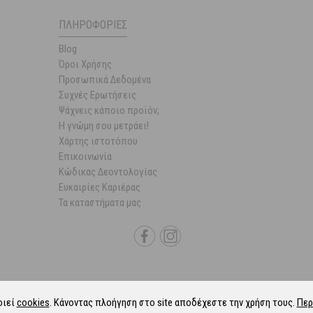
ΠΛΗΡΟΦΟΡΊΕΣ
Blog
Όροι Χρήσης
Προσωπικά Δεδομένα
Συχνές Ερωτήσεις
Ψάχνεις κάποιο προϊόν;
Η γνώμη σου μετράει!
Χάρτης ιστοτόπου
Επικοινωνία
Κώδικας Δεοντολογίας
Ευκαιρίες Καριέρας
Τα καταστήματα μας
οιεί
cookies
. Κάνοντας πλοήγηση στο site αποδέχεστε την χρήση τους.
Περ
6 Parapharmacie.gr.
ALL-IN-ONE eCommerce Business Development by Plush