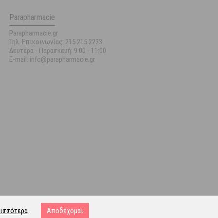
Parapharmacie
Parapharmacie.gr
Τηλ. Επικοινωνίας: 215 215 2223
Δευτέρα - Παρασκευή:
9:00 - 11:00
E-mail: info@parapharmacie.gr
ισσότερα
Αποδέχομαι
ost.gr