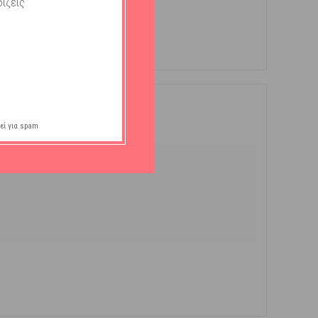
ίζεις
εί για spam