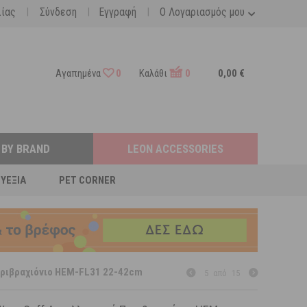
|
|
|
λίας
Σύνδεση
Εγγραφή
Ο Λογαριασμός μου
Αγαπημένα
0
Καλάθι
0
0,00 €
 BY BRAND
LEON ACCESSORIES
ΕΥΕΞΊΑ
PET CORNER
Περιβραχιόνιο HEM-FL31 22-42cm
5
από
15