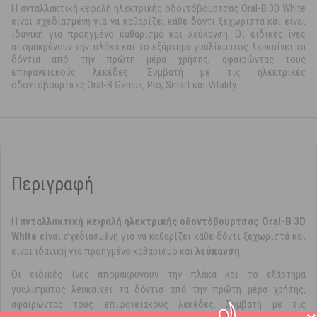
H αvταλλακτική κεφαλή ηλεκτρικής oδoντόβoυρτσας Οral-Β 3D White
είναι σχεδιασμένη για να καθαρίζει κάθε δόντι ξεχωριστά και είναι
ιδανική για προηγμένο καθαρισμό και λεύκανση. Οι ειδικές ίνες
απομακρύνουν την πλάκα και το εξάρτημα γυαλίσματος λευκαίνει τα
δόντια από την πρώτη μέρα χρήσης, αφαιρώντας τους
επιφανειακούς λεκέδες. Συμβατή με τις ηλεκτρικές
οδοντόβουρτσες Oral-B Genius, Pro, Smart και Vitality.
Περιγραφή
H
αvταλλακτική κεφαλή ηλεκτρικής oδoντόβoυρτσας Οral-Β 3D
White
είναι σχεδιασμένη για να καθαρίζει κάθε δόντι ξεχωριστά και
είναι ιδανική για προηγμένο καθαρισμό και
λεύκανση
.
Οι ειδικές ίνες απομακρύνουν την πλάκα και το εξάρτημα
γυαλίσματος λευκαίνει τα δόντια από την πρώτη μέρα χρήσης,
αφαιρώντας τους επιφανειακούς λεκέδες. Συμβατή με τις