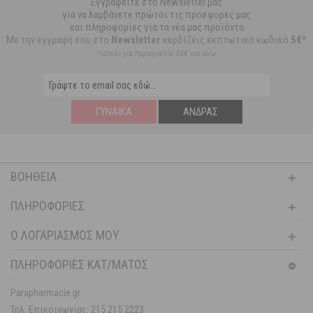
Εγγραφείτε στο Newsletter μας
για να λαμβάνετε πρώτοι τις προσφορές μας
και πληροφορίες για τα νέα μας προϊόντα
Με την εγγραφή σου στο
Newsletter
κερδίζεις εκπτωτικό κωδικό
5€*
*ισχύει για παραγγελία 59€ και άνω
ΓΥΝΑΊΚΑ
ΆΝΔΡΑΣ
ΒΟΉΘΕΙΑ
ΠΛΗΡΟΦΟΡΊΕΣ
Ο ΛΟΓΑΡΙΑΣΜΌΣ ΜΟΥ
ΠΛΗΡΟΦΟΡΙΕΣ ΚΑΤ/ΜΑΤΟΣ
Parapharmacie.gr
Τηλ. Επικοινωνίας: 215 215 2223