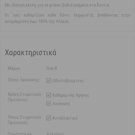
Με ιδανική κλίση, για να φτάνει βαθιά ανάμεσα στα δόντια.
Οι ίνες καθαρίζουν κάθε δόντι ξεχωριστά, βοηθώντας στην
απομάκρυνση έως 100% της πλάκας.
Χαρακτηριστικά
Μάρκα:
Oral-B
Τύπος Λεύκανσης:
Οδοντόβουρτσες
Χρήση Στοματικού
Καθημερινής Χρήσης
Προϊόντος:
Λεύκανση
Τύπος Στοματικού
Ανταλλακτικά
Προϊόντος:
Ποσότητα σε
4 τεμάχια