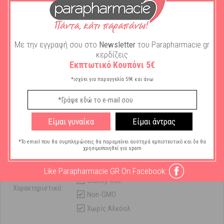
Χωρίς GMO (Γενετικά Τροποποιημένους Μικροοργανισμούς), χωρίς
αλκοόλ.
Με την εγγραφή σου στο
Newsletter
του Parapharmacie.gr
κερδίζεις
Εκπτωτικό Κουπόνι 5€
Χαρακτηριστικά
*ισχύει για παραγγελία 59€ και άνω
Μάρκα:
Organic Shop
Είμαι γυναίκα
Είμαι άντρας
Ανάγκη Σώματος:
Ενυδάτωση
*Το email που θα συμπληρώσεις θα παραμείνει αυστηρά εμπιστευτικό και δε θα
χρησιμοποιηθεί για spam
Τύπος Καλλυντικού
Spray
Σώματος:
Like Parapharmacie GR On Facebook:
Ειδικό
Cruelty-free
Χαρακτηριστικό:
Non-GMO
Χωρίς Αλκόολ