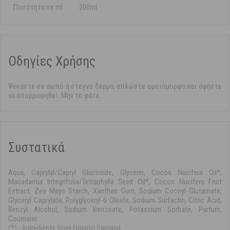
Ποσότητα σε ml:
200ml
Οδηγίες Χρήσης
Ψεκάστε σε νωπό ή στεγνό δέρμα, απλώστε ομοιόμορφα και αφήστε
να απορροφηθεί. Μην το φάτε.
Συστατικά
Aqua, Caprylyl/Capryl Glucoside, Glycerin, Cocos Nucifera Oil*,
Macadamia Integrifolia/Tetraphylla Seed Oil*, Cocos Nucifera Fruit
Extract, Zea Mays Starch, Xanthan Gum, Sodium Cocoyl Glutamate,
Glyceryl Caprylate, Polyglyceryl-6 Oleate, Sodium Surfactin, Citric Acid,
Benzyl Alcohol, Sodium Benzoate, Potassium Sorbate, Parfum,
Coumarin.
(*) - Ingredients from Organic Farming.