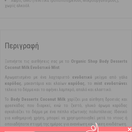
Χωρίς GMO (Γενετικά Τροποποιημένους Μικροοργανισμούς),
χωρίς αλκοόλ
Περιγραφή
Ξυπνήστε τις αισθήσεις σας με το
Organic Shop Body Desserts
Coconut Milk Ενυδατικό Mist
.
Αρωματισμένο με ένα λαχταριστό
ενυδατικό
μείγμα από γάλα
καρύδας
, μακαντάμια και ελαίων
καρύδας
, το
mist ενυδατώνει
τέλεια το δέρμα και το αφήνει λαμπερό, απαλό και ελαστικό.
Το
Body Desserts Coconut Milk
χαρίζει μια αίσθηση δροσιάς και
φρεσκάδας που διαρκεί, ενώ το ζεστό, γλυκό άρωμα καρύδας
αγκαλιάζει το δέρμα με ένα πέπλο εξωτικής πολυτέλειας. Ιδανικό
για καθημερινή χρήση, μπορεί να χρησιμοποιηθεί μετά το ντους ή
οποιαδήποτε στιγμή της ημέρας για ανανέωση και άμεση ενυδάτωση.