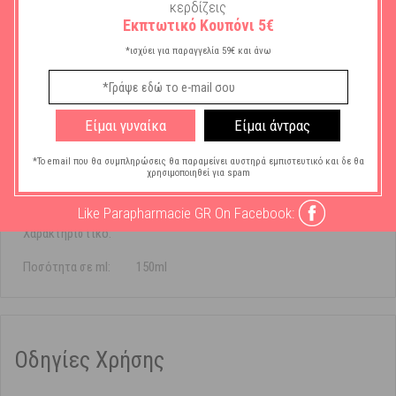
Χαρακτηριστικά
κερδίζεις
Εκπτωτικό Κουπόνι 5€
Μάρκα:
Panthenol Extra
*ισχύει για παραγγελία 59€ και άνω
Τύπος Καλλυντικού
Gels
Μαλλιών:
Είμαι γυναίκα
Είμαι άντρας
Τύπος Μαλλιών:
Όλους τους Τύπους
*Το email που θα συμπληρώσεις θα παραμείνει αυστηρά εμπιστευτικό και δε θα
χρησιμοποιηθεί για spam
Κατάλληλο για:
Άνδρες
Like Parapharmacie GR On Facebook:
Ειδικό
Χωρίς Parabens
Χαρακτηριστικό:
Ποσότητα σε ml:
150ml
Οδηγίες Χρήσης