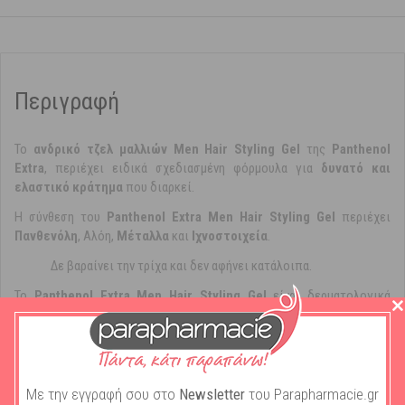
Περιγραφή
Το
ανδρικό τζελ μαλλιών Μen Hair Styling Gel
της
Panthenol
Extra
,
περιέχει ειδικά σχεδιασμένη φόρμουλα για
δυνατό και
ελαστικό κράτημα
που διαρκεί.
Η σύνθεση του
Panthenol Extra Μen Hair Styling Gel
περιέχει
Πανθενόλη
, Αλόη,
Μέταλλα
και
Ιχνοστοιχεία
.
Δε βαραίνει την τρίχα και δεν αφήνει κατάλοιπα.
Το
Panthenol Extra Μen Hair Styling Gel
είναι δερματολογικά
ελεγμένο και δεν περιέχει parabens.
Με την εγγραφή σου στο
Newsletter
του Parapharmacie.gr