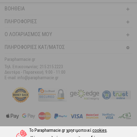
ΒΟΉΘΕΙΑ
ΠΛΗΡΟΦΟΡΊΕΣ
Ο ΛΟΓΑΡΙΑΣΜΌΣ ΜΟΥ
ΠΛΗΡΟΦΟΡΙΕΣ ΚΑΤ/ΜΑΤΟΣ
Parapharmacie.gr
Τηλ. Επικοινωνίας: 215 215 2223
Δευτέρα - Παρασκευή:
9:00 - 11:00
E-mail: info@parapharmacie.gr
Το Parapharmacie.gr χρησιμοποιεί
cookies
.
Ακολουθήστε μας στα Social Media