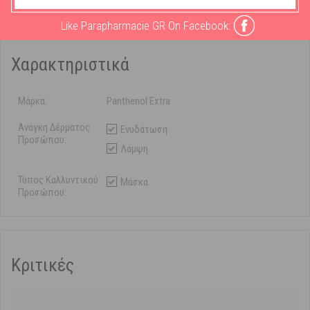
Like Parapharmacie GR On Facebook:
Χαρακτηριστικά
Μάρκα:
Panthenol Extra
Ανάγκη Δέρματος
Ενυδάτωση
Προσώπου:
Λάμψη
Τύπος Καλλυντικού
Μάσκα
Προσώπου:
Κριτικές