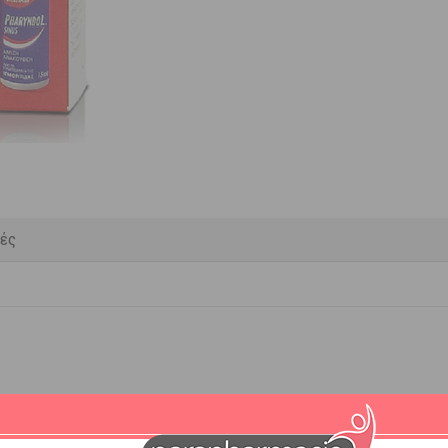
κές
ενδείκνυται για την
αντιμετώπιση
των συμπτωμάτων της
ιγμορίτιδας
.
αλά τον περιέκτη. Αφαιρέστε το προστατευτικό κάλλυμα. Ψεκάστε μερικ