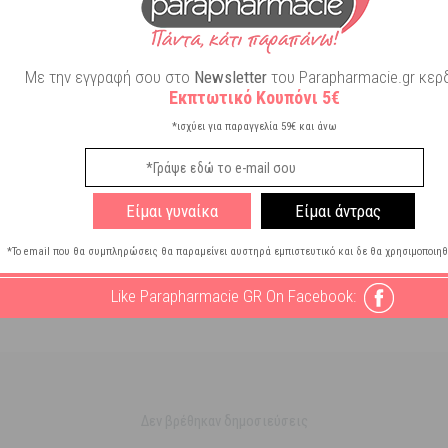
 φορές σε κάθε ρουθούνι 2-3 φορές την ημέρα, μέχρι την αποδρομή των 
Με την εγγραφή σου στο
Newsletter
του Parapharmacie.gr κερδ
Εκπτωτικό Κουπόνι 5€
*ισχύει για παραγγελία 59€ και άνω
Είμαι γυναίκα
Είμαι άντρας
*Το email που θα συμπληρώσεις θα παραμείνει αυστηρά εμπιστευτικό και δε θα χρησιμοποιηθ
Like Parapharmacie GR On Facebook:
Δεν βρέθηκαν δημοσιεύσεις