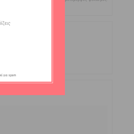
συμπτωμάτων.
ίζεις
εί για spam