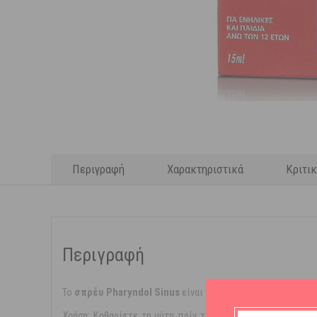
Περιγραφή
Χαρακτηριστικά
Κριτι
Περιγραφή
Το
σπρέυ Pharyndol Sinus
είναι 100%
φυσικό προϊόν
που 
Χρήση
: Καθαρίστε τη μύτη πρίν την χρήση. Ανακινήστε κ