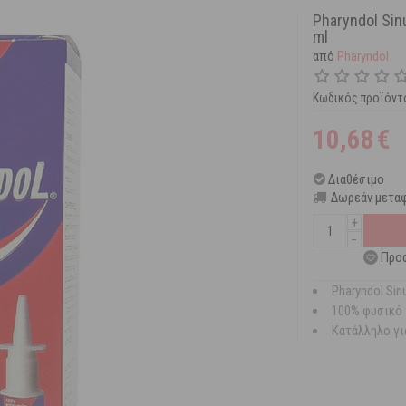
Pharyndol Sin
ml
από
Pharyndol
Κωδικός προϊόντ
10,68
€
Διαθέσιμο
Δωρεάν μεταφ
+
−
Προσ
Pharyndol Sin
100% φυσικό
Κατάλληλο γι