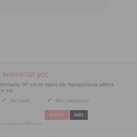
 newsletter μας
 έκπτωσης 5€* για την πρώτη σας παραγγελία και μάθετε
οι για:
✓
✓
Hot Trends
Νέες κυκλοφορίες
WOMAN
MAN
ι για παραγγελία 59€ και άνω