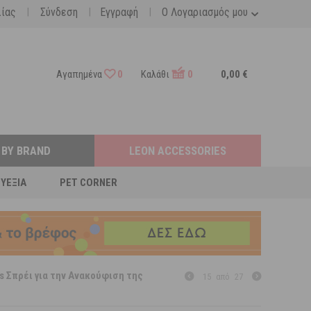
|
|
|
λίας
Σύνδεση
Εγγραφή
Ο Λογαριασμός μου
Αγαπημένα
0
Καλάθι
0
0,00 €
 BY BRAND
LEON ACCESSORIES
ΕΥΕΞΊΑ
PET CORNER
s Σπρέι για την Ανακούφιση της
15
από
27