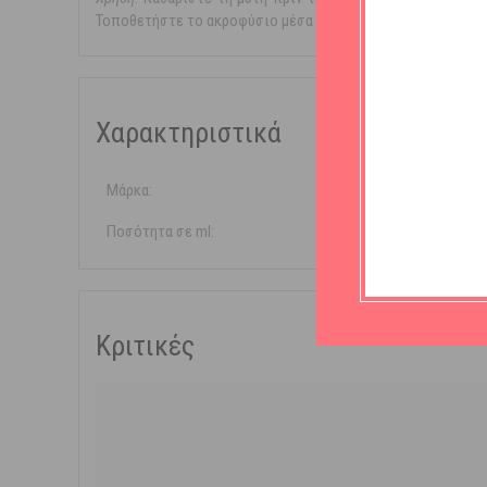
Τοποθετήστε το ακροφύσιο μέσα στο ρουθούνι. Ψεκάστε 2-3
Χαρακτηριστικά
Μάρκα:
Pharyndol
Ποσότητα σε ml:
15ml
Κριτικές