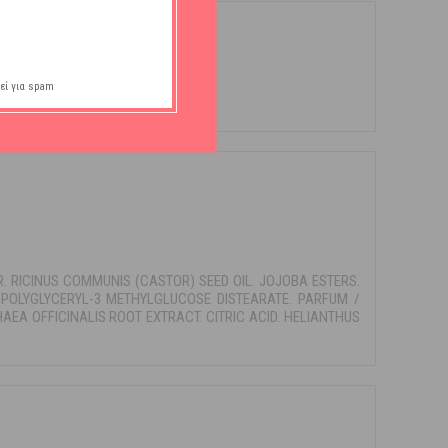
εί για spam
. RICINUS COMMUNIS (CASTOR) SEED OIL. JOJOBA ESTERS.
POLYGLYCERYL-3 METHYLGLUCOSE DISTEARATE. PARFUM /
EA OFFICINALIS ROOT EXTRACT. CITRIC ACID. HELIANTHUS