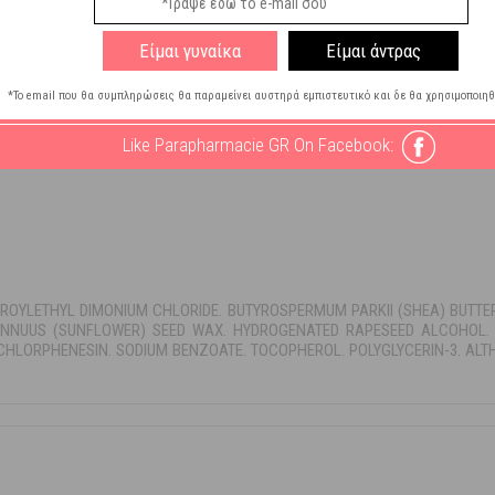
Είμαι γυναίκα
Είμαι άντρας
*Το email που θα συμπληρώσεις θα παραμείνει αυστηρά εμπιστευτικό και δε θα χρησιμοποιηθ
 για 1 με 2 λεπτά, και έπειτα ξεπλύνετε.
Like Parapharmacie GR On Facebook:
EAROYLETHYL DIMONIUM CHLORIDE. BUTYROSPERMUM PARKII (SHEA) BUTTER
ANNUUS (SUNFLOWER) SEED WAX. HYDROGENATED RAPESEED ALCOHOL. 
CHLORPHENESIN. SODIUM BENZOATE. TOCOPHEROL. POLYGLYCERIN-3. ALTHA