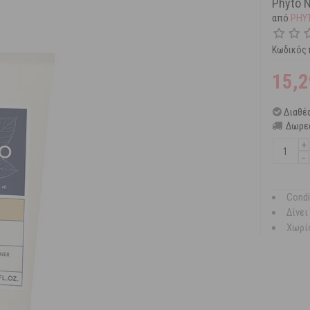
Phyto N
από
PHY
Κωδικός 
15,2
Διαθέ
Δωρεά
+
−
Condi
Δίνει
Χωρίς