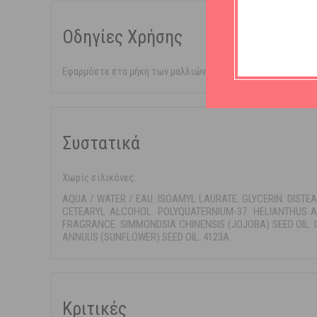
Οδηγίες Χρήσης
Εφαρμόστε στα μήκη των μαλλιών μετά το σαμπουάν, αφήνετε
Συστατικά
Χωρίς σιλικόνες.
AQUA / WATER / EAU. ISOAMYL LAURATE. GLYCERIN. DIST
CETEARYL ALCOHOL. POLYQUATERNIUM-37. HELIANTHUS 
FRAGRANCE. SIMMONDSIA CHINENSIS (JOJOBA) SEED OIL. 
ANNUUS (SUNFLOWER) SEED OIL. 4123A.
Κριτικές