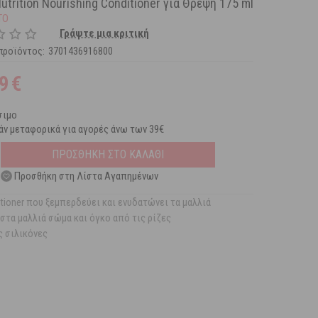
utrition Nourishing Conditioner για Θρέψη 175 ml
TO
Γράψτε μια κριτική
προϊόντος:
3701436916800
9
€
σιμο
ν μεταφορικά για αγορές άνω των 39€
ΠΡΟΣΘΗΚΗ ΣΤΟ ΚΑΛΑΘΙ
Προσθήκη στη Λίστα Αγαπημένων
tioner που ξεμπερδεύει και ενυδατώνει τα μαλλιά
 στα μαλλιά σώμα και όγκο από τις ρίζες
 σιλικόνες