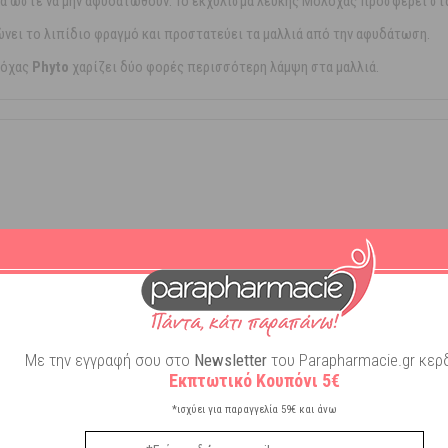
λιά ώστε να μην αφυδατωθούν. Το εκχύλισμα λευκής Μολόχας προσφέρει στ
νει το λιπίδιο φραγμό και προστατεύει τα μαλλιά από την αφυδάτωση.
λόχας
Phyto
χαρίζει δύο φορές περισσότερη λάμψη στα μαλλιά.
r
Σιλικόνη
Με την εγγραφή σου στο
Newsletter
του Parapharmacie.gr κερδ
Εκπτωτικό Κουπόνι 5€
*ισχύει για παραγγελία 59€ και άνω