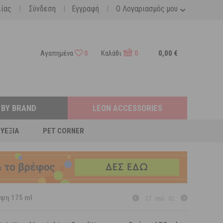
|
|
|
λίας
Σύνδεση
Εγγραφή
Ο Λογαριασμός μου
Αγαπημένα
0
Καλάθι
0
0,00 €
 BY BRAND
LEON ACCESSORIES
ΕΥΕΞΊΑ
PET CORNER
έψη 175 ml
27
από
32