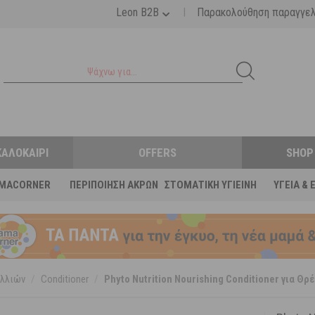
|
Leon B2B
Παρακολούθηση παραγγε
ΚΑΛΟΚΑΊΡΙ
OFFERS
SHOP
MACORNER
ΠΕΡΙΠΟΊΗΣΗ ΆΚΡΩΝ
ΣΤΟΜΑΤΙΚΉ ΥΓΙΕΙΝΉ
ΥΓΕΊΑ & 
λλιών
/
Conditioner
/
Phyto Nutrition Nourishing Conditioner για Θρ