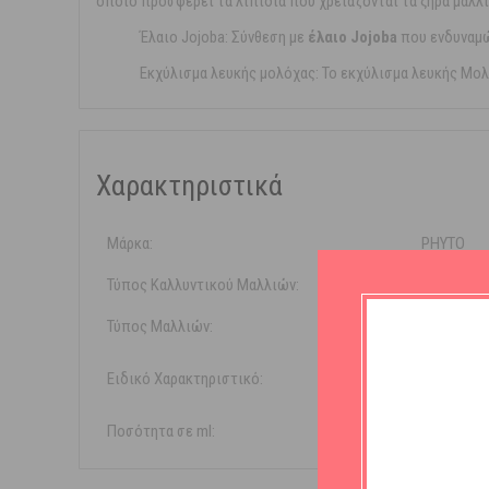
οποίο προσφέρει τα λιπίδια που χρειάζονται τα ξηρά μαλ
Έλαιο Jojoba: Σύνθεση με
έλαιο Jojoba
που ενδυναμώ
Εκχύλισμα λευκής μολόχας: Το εκχύλισμα λευκής Μο
Χαρακτηριστικά
Μάρκα:
PHYTO
Τύπος Καλλυντικού Μαλλιών:
Conditione
Τύπος Μαλλιών:
Ξηρά
Ειδικό Χαρακτηριστικό:
Χωρίς 
Ποσότητα σε ml:
175ml