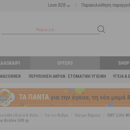
|
Leon B2B
Παρακολούθηση παραγγε
ΚΑΛΟΚΑΊΡΙ
OFFERS
SHOP
MACORNER
ΠΕΡΙΠΟΊΗΣΗ ΆΚΡΩΝ
ΣΤΟΜΑΤΙΚΉ ΥΓΙΕΙΝΉ
ΥΓΕΊΑ & 
Για κάθε Ηλικία & Φύλο
/
Για τον Άνδρα
/
Χάσιμο Βάρους
/
QNT Liife W
e Brûlée 500 gr