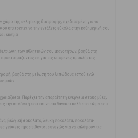
r
ν χώρο της αθλητικής διατροφής, σχεδιασμένη για να
 σου επιτρέπει να την εντάξεις εύκολα στην καθημερινή σου
αι ευεξία.
 βελτίωση των αθλητικών σου ικανοτήτων, βοηθά στη
 προετοιμάζοντάς σε για τις επόμενες προκλήσεις.
ατροφή, βοηθά στη μείωση του λιπώδους ιστού ενώ
ων μυών.
ρειάζεσαι. Παρέχει την απαραίτητη ενέργεια στους μύες,
εις την απόδοσή σου και να αισθάνεσαι καλά στο σώμα σου.
νάνα, βελγική σοκολάτα, λευκή σοκολάτα, σοκολάτα-
νέες γεύσεις προστίθενται συνεχώς για να καλύψουν τις