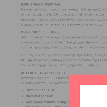
ΚΑΙΝΟΤΟΜΑ ΦΟΡΜΟΥΛΑ!
Με ιδανική σύνθεση πλούσια σε
ινουλίνη
(660 mg ανά δόση)
περιεκτικότητα σε
BCAA
(L-Leucine, L-Valine, L-Isoleucin
προπόνηση για μέγιστα οφέλη, αλλά μπορεί να καταναλωθε
Επιπλέον, αυτή η whey
δεν περιέχει σόγια
, γεγονός που τ
WHEY ΕΥΚΟΛΗ ΣΤΗ ΧΡΗΣΗ
Αυτή η πρωτεΐνη σε σκόνη αναμειγνύεται πολύ εύκολα με νε
είναι έτοιμο προς κατανάλωση! Ένα γρήγορο shake, έτοιμο 
συνταγές ή να δοκιμάσεις τις δικές μας. Αυτή η whey σκόνη
Για μια υγιεινή και γευστική πρόσληψη πρωτεΐνης, διάλεξε
υψηλής ποιότητας. Επιλέγεις ένα προϊόν που έχει ελε
σου: να προσφέρει το καλύτερο, χωρίς συμβιβασμούς.
ΝΕΑ ΕΠΟΧΗ, ΝΕΑ ΣΥΣΚΕΥΑΣΙΑ!
Ανακάλυψε τη
Light Digest Whey Protein
, τώρα σε καινοτ
λειτουργικότητα. Το εργοστάσιό της QNT έχει ενισχύσει τα
Πιστοποίηση
Trust
Πιστοποίηση Halal
GMP (Good Manufacturing Practices).
Η πιστοποίηση 