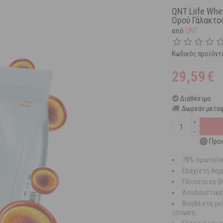
QNT Liife Whe
Ορού Γάλακτος
από
QNT
Κωδικός προϊόντ
29,59
€
Διαθέσιμο
Δωρεάν μεταφ
+
−
Προσ
78% πρωτεΐνη
Ελάχιστη θερμ
Πλούσια σε B
Απολαυστικές
Βοηθά στη με
τόνωση.