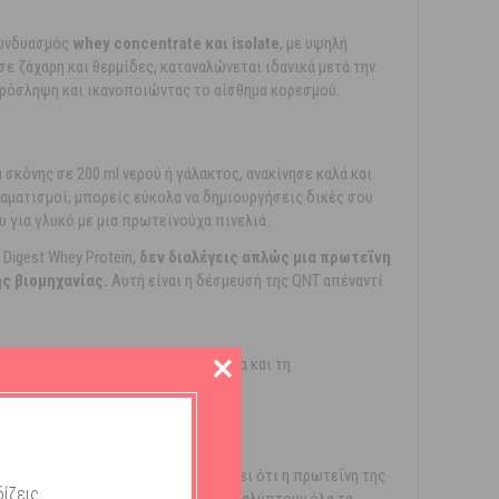
συνδυασμός
whey concentrate και isolate
, με υψηλή
 σε ζάχαρη και θερμίδες, καταναλώνεται ιδανικά μετά την
πρόσληψη και ικανοποιώντας το αίσθημα κορεσμού.
σκόνης σε 200 ml νερού ή γάλακτος, ανακίνησε καλά και
ραματισμοί, μπορείς εύκολα να δημιουργήσεις δικές σου
υ για γλυκό με μια πρωτεϊνούχα πινελιά.
Digest Whey Protein,
δεν διαλέγεις απλώς μια πρωτεΐνη
ς βιομηχανίας.
Αυτή είναι η δέσμευσή της QNT απέναντί
 τη δέσμευσή της QNT στην ποιότητα και τη
ρακτικών παραγωγής. Αυτό σημαίνει ότι η πρωτεΐνη της
ίζεις