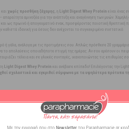
 και
χωρίς προσθήκη ζάχαρης
, η
Light Digest Whey Protein
είναι ένας 
e) — απαραίτητα αμινοξέα για την ανάπτυξη και αναγέννηση των μυών. Χαμηλή
ί και ως πρωινό ή απογευματινό σνακ, προσφέροντας ποιοτική θρεπτική 
ην καθιστά ιδανική για όσους δεν ανέχονται το συγκεκριμένο συστατικό.
ρό ή γάλα, ανάλογα με τις προτιμήσεις σου. Απλώς πρόσθεσε 20 γραμμάρια 
να το απολαύσεις οποιαδήποτε στιγμή της ημέρας. Αν σου αρέσουν οι πει
 ταιριάζει τέλεια και σε γλυκές συνταγές, ικανοποιώντας τις επιθυμίες σο
 τη
Light Digest Whey Protein
και ανέβασε επίπεδο! Επιλέγοντας την Light 
γχθεί σχολαστικά και εγκριθεί σύμφωνα με τα υψηλότερα πρότυπα τη
όμα συσκευασία τύπου stand-up! Πιο πρακτική, πιο κομψή, αντικατοπτρίζει
 κριτήρια επιλογής και ποιότητας και έχει λάβει τις εξής πιστοποιήσεις:
GMP αποδεικνύει τη δέσμευσή της QNT στον σεβασμό των πιο αυστηρών π
Με την εγγραφή σου στο
Newsletter
του Parapharmacie.gr κερδ