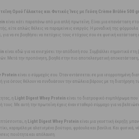
ρωτεΐνη Ορού Γάλακτος και Φυτικές Ίνες με Γεύση Crème Brûlée 500 g
ein
είναι κάτι παραπάνω από μια απλή πρωτεΐνη. Είναι μια επανάσταση στο
ητής, είτε απλώς θέλεις να παραμείνεις ενεργός. Η μοναδική της φόρμουλα
, για να σε βοηθήσει να πετύχεις τους στόχους σου σε φυσική κατάσταση κ
in
είναι εδώ για να ενισχύσει την απόδοσή σου. Συμβάλλει σημαντικά στη
υών. Μετά την προπόνηση, βοηθά στην πιο αποτελεσματική αποκατάσταση,
y Protein
είναι ο σύμμαχός σου. Όταν εντάσσεται σε μια ισορροπημένη δι
ογή για όσους θέλουν να συνδυάσουν την απώλεια βάρους με τη διατήρηση τ
τητας, η
Light Digest Whey Protein
είναι το διατροφικό συμπλήρωμα που χ
 τους. Με αυτή την πρωτεΐνη έχεις έναν σταθερό σύμμαχο για να βελτιώσ
απτύσσονται, η
Light Digest Whey Protein
είναι μια γευστική έκρηξη: μπα
τίκι, καραμέλα με αλατισμένο βούτυρο, φράουλα και βανίλια. Και φυσικά, 
ύσεις ποιότητα και απόλαυση.