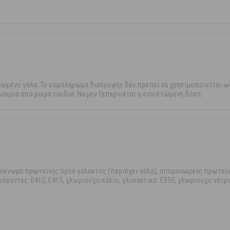
ρωμένο γάλα. Το συμπλήρωμα διατροφής δεν πρέπει να χρησιμοποιείται ω
ακριά από μικρά παιδιά. Να μην ξεπερνιέται η συνιστώμενη δόση.
πύκνωμα πρωτεΐνης ορού γάλακτος (περιέχει γάλα), απομονωμένη πρωτεΐν
αράγοντες: E412, E415, χλωριούχο κάλιο, γλυκαντικό: E955, χλωριούχο νάτρ