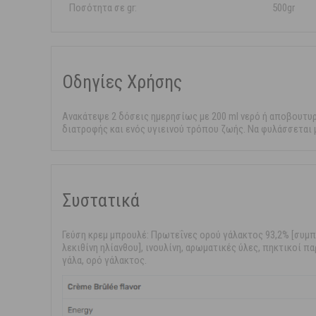
Ποσότητα σε gr:
500gr
Οδηγίες Χρήσης
Ανακάτεψε 2 δόσεις ημερησίως με 200 ml νερό ή αποβουτυ
διατροφής και ενός υγιεινού τρόπου ζωής. Να φυλάσσεται μ
Συστατικά
Γεύση κρεμ μπρουλέ: Πρωτεΐνες ορού γάλακτος 93,2% [συμ
λεκιθίνη ηλίανθου], ινουλίνη, αρωματικές ύλες, πηκτικοί π
γάλα, ορό γάλακτος.