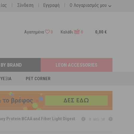
|
|
|
λίας
Σύνδεση
Εγγραφή
Ο Λογαριασμός μου
Αγαπημένα
0
Καλάθι
0
0,00 €
 BY BRAND
LEON ACCESSORIES
ΕΥΕΞΊΑ
PET CORNER
hey Protein BCAA and Fiber Light Digest
8
από
18