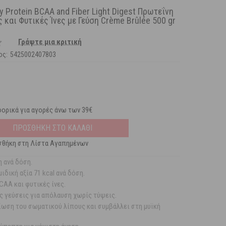
y Protein BCAA and Fiber Light Digest Πρωτεΐνη
 και Φυτικές Ίνες με Γεύση Crème Brûlée 500 gr
Γράψτε μια κριτική
ος:
5425002407803
ορικά για αγορές άνω των 39€
ΠΡΟΣΘΗΚΗ ΣΤΟ ΚΑΛΑΘΙ
θήκη στη Λίστα Αγαπημένων
 ανά δόση.
ιδική αξία 71 kcal ανά δόση.
CAA και φυτικές ίνες.
 γεύσεις για απόλαυση χωρίς τύψεις.
ίωση του σωματικού λίπους και συμβάλλει στη μυϊκή