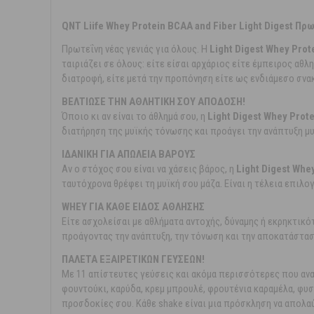
QNT Liife Whey Protein BCAA and Fiber Light Digest Π
Πρωτεΐνη νέας γενιάς για όλους. Η
Light Digest Whey Prot
ταιριάζει σε όλους: είτε είσαι αρχάριος είτε έμπειρος αθλ
διατροφή, είτε μετά την προπόνηση είτε ως ενδιάμεσο σνακ
ΒΕΛΤΙΩΣΕ ΤΗΝ ΑΘΛΗΤΙΚΗ ΣΟΥ ΑΠΟΔΟΣΗ!
Όποιο κι αν είναι το άθλημά σου, η
Light Digest Whey Prote
διατήρηση της μυϊκής τόνωσης και προάγει την ανάπτυξη μ
ΙΔΑΝΙΚΗ ΓΙΑ ΑΠΩΛΕΙΑ ΒΑΡΟΥΣ
Αν ο στόχος σου είναι να χάσεις βάρος, η
Light Digest Whe
ταυτόχρονα θρέφει τη μυϊκή σου μάζα. Είναι η τέλεια επιλ
WHEY ΓΙΑ ΚΑΘΕ ΕΙΔΟΣ ΑΘΛΗΣΗΣ
Είτε ασχολείσαι με αθλήματα αντοχής, δύναμης ή εκρηκτικό
προάγοντας την ανάπτυξη, την τόνωση και την αποκατάστασή
ΠΑΛΕΤΑ ΕΞΑΙΡΕΤΙΚΩΝ ΓΕΥΣΕΩΝ!
Με 11 απίστευτες γεύσεις και ακόμα περισσότερες που αν
φουντούκι, καρύδα, κρεμ μπρουλέ, φρουτένια καραμέλα, φυσ
προσδοκίες σου. Κάθε shake είναι μια πρόσκληση να απολα