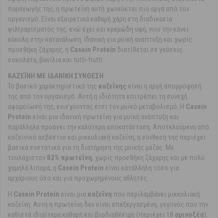
παραγωγής της, η πρωτεΐνη αυτή χωνεύεται πιο αργά από τον
οργανισμό. Είναι εξαιρετικά καθαρή χάρη στη διαδικασία
φιλτραρίσματός της, ενώ έχει και κρεμώδη υφή, που την κάνει
εύκολη στην κατανάλωση. Ιδανική για μυϊκή ανάπτυξη και χωρίς
προσθήκη ζάχαρης, η
Casein Protein
διατίθεται σε γεύσεις
σοκολάτα, βανίλια και tutti-frutti.
ΚΑΖΕΪΝΗ ΜΕ ΙΔΑΝΙΚΗ ΣΥΝΘΕΣΗ
Το βασικό χαρακτηριστικό της
καζεΐνης
είναι η αργή απορρόφησή
της από τον οργανισμό. Αυτή η ιδιότητα επιτρέπει τη συνεχή
αφομοίωσή της, ενισχύοντας έτσι τον μυϊκό μεταβολισμό. Η
Casein
Protein
είναι μια ιδανική πρωτεΐνη για μυϊκή ανάπτυξη και
παράλληλα προάγει την καλύτερη αποκατάσταση. Αποτελούμενη από
καζεϊνικό ασβέστιο και μικκυλιακή καζεΐνη, η σύνθεσή της περιέχει
βασικά συστατικά για τη διατήρηση της μυϊκής μάζας. Με
τουλάχιστον
82% πρωτεΐνη
, χωρίς προσθήκη ζάχαρης και με πολύ
χαμηλά λιπαρά, η
Casein Protein
είναι κατάλληλη τόσο για
αρχάριους όσο και για προχωρημένους αθλητές.
Η
Casein Protein
είναι μια
καζεΐνη
που περιλαμβάνει μικκυλιακή
καζεΐνη. Αυτή η πρωτεΐνη δεν είναι επεξεργασμένη, γεγονός που την
καθιστά ιδιαίτερα καθαρή και βιοδιαθέσιμη (περιέχει 18
αμινοξέα
).