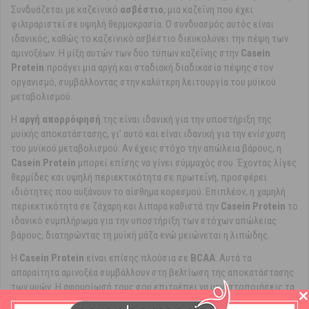
Συνδυάζεται με καζεϊνικό
ασβέστιο
, μια καζεΐνη που έχει
φιλτραριστεί σε υψηλή θερμοκρασία. Ο συνδυασμός αυτός είναι
ιδανικός, καθώς το καζεϊνικό ασβέστιο διευκολύνει την πέψη των
αμινοξέων. Η μίξη αυτών των δύο τύπων καζεΐνης στην
Casein
Protein
προάγει μια αργή και σταδιακή διαδικασία πέψης στον
οργανισμό, συμβάλλοντας στην καλύτερη λειτουργία του μυϊκού
μεταβολισμού.
Η
αργή απορρόφησή
της είναι ιδανική για την υποστήριξη της
μυϊκής αποκατάστασης, γι’ αυτό και είναι ιδανική για την ενίσχυση
του μυϊκού μεταβολισμού. Αν έχεις στόχο την απώλεια βάρους, η
Casein Protein
μπορεί επίσης να γίνει σύμμαχός σου. Έχοντας λίγες
θερμίδες και υψηλή περιεκτικότητα σε πρωτεΐνη, προσφέρει
ιδιότητες που αυξάνουν το αίσθημα κορεσμού. Επιπλέον, η χαμηλή
περιεκτικότητα σε ζάχαρη και λιπαρά καθιστά την
Casein Protein
το
ιδανικό συμπλήρωμα για την υποστήριξη των στόχων απώλειας
βάρους, διατηρώντας τη μυϊκή μάζα ενώ μειώνεται η λιπώδης.
Η
Casein Protein
είναι επίσης πλούσια σε
BCAA
. Αυτά τα
απαραίτητα αμινοξέα συμβάλλουν στη βελτίωση της αποκατάστασης
των μυών. Η αφομοίωσή τους σου επιτρέπει να μεγιστοποιήσεις τα
αποτελέσματά σου, επιτρέποντας στους μύες σου να αντέχουν