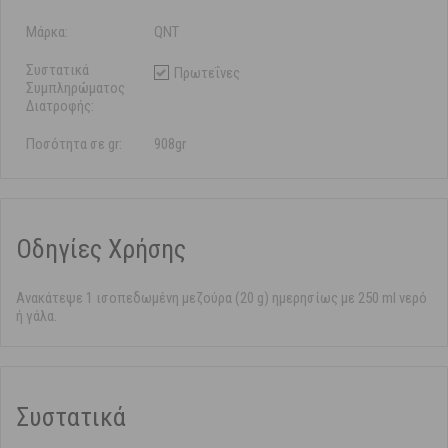
Μάρκα:
QNT
Συστατικά
Πρωτεΐνες
Συμπληρώματος
Διατροφής:
Ποσότητα σε gr:
908gr
Οδηγίες Χρήσης
Ανακάτεψε 1 ισοπεδωμένη μεζούρα (20 g) ημερησίως με 250 ml νερό
ή γάλα.
Συστατικά