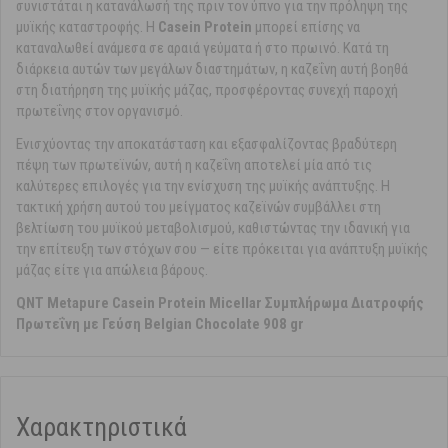
συνιστάται η κατανάλωσή της πριν τον ύπνο για την πρόληψη της
μυϊκής καταστροφής. Η
Casein Protein
μπορεί επίσης να
καταναλωθεί ανάμεσα σε αραιά γεύματα ή στο πρωινό. Κατά τη
διάρκεια αυτών των μεγάλων διαστημάτων, η καζεΐνη αυτή βοηθά
στη διατήρηση της μυϊκής μάζας, προσφέροντας συνεχή παροχή
πρωτεΐνης στον οργανισμό.
Ενισχύοντας την αποκατάσταση και εξασφαλίζοντας βραδύτερη
πέψη των πρωτεϊνών, αυτή η καζεΐνη αποτελεί μία από τις
καλύτερες επιλογές για την ενίσχυση της μυϊκής ανάπτυξης. Η
τακτική χρήση αυτού του μείγματος καζεϊνών συμβάλλει στη
βελτίωση του μυϊκού μεταβολισμού, καθιστώντας την ιδανική για
την επίτευξη των στόχων σου — είτε πρόκειται για ανάπτυξη μυϊκής
μάζας είτε για απώλεια βάρους.
QNT Metapure Casein Protein Micellar Συμπλήρωμα Διατροφής
Πρωτεΐνη με Γεύση Belgian Chocolate 908 gr
Χαρακτηριστικά