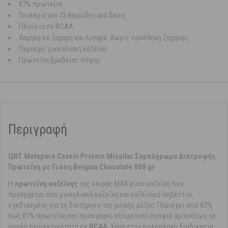
87% πρωτεΐνη
Τουλάχιστον 73 θερμίδες ανά δόση
Πλούσια σε BCAA
Χαμηλή σε ζάχαρη και λιπαρά: Χωρίς προσθήκη ζάχαρης
Περιέχει μικκυλιακή καζεΐνη
Πρωτεΐνη βραδείας πέψης
Περιγραφή
QNT Metapure Casein Protein Micellar Συμπλήρωμα Διατροφής
Πρωτεΐνη με Γεύση Belgian Chocolate 908 gr
Η
πρωτεΐνη καζεΐνης
της σειράς MAS είναι καζεΐνη που
προέρχεται από μικκυλιακή καζεΐνη και καζεϊνικό ασβέστιο,
σχεδιασμένη για τη διατήρηση της μυϊκής μάζας. Περιέχει από 82%
έως 87% πρωτεΐνη και προσφέρει εξαιρετικό προφίλ αμινοξέων, με
υψηλή περιεκτικότητα σε
BCAA
. Χάρη στην πολύπλοκη διαδικασία