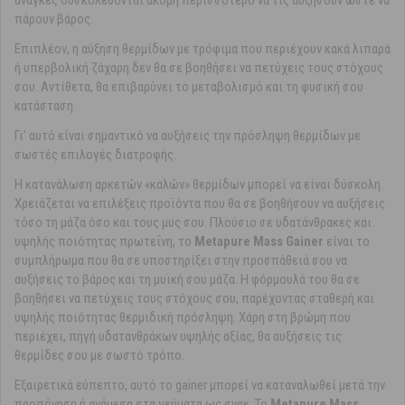
ανάγκες δυσκολεύονται ακόμη περισσότερο να τις αυξήσουν ώστε να
πάρουν βάρος.
Επιπλέον, η αύξηση θερμίδων με τρόφιμα που περιέχουν κακά λιπαρά
ή υπερβολική ζάχαρη δεν θα σε βοηθήσει να πετύχεις τους στόχους
σου. Αντίθετα, θα επιβαρύνει το μεταβολισμό και τη φυσική σου
κατάσταση.
Γι’ αυτό είναι σημαντικό να αυξήσεις την πρόσληψη θερμίδων με
σωστές επιλογές διατροφής.
Η κατανάλωση αρκετών «καλών» θερμίδων μπορεί να είναι δύσκολη.
Χρειάζεται να επιλέξεις προϊόντα που θα σε βοηθήσουν να αυξήσεις
τόσο τη μάζα όσο και τους μυς σου. Πλούσιο σε υδατάνθρακες και
υψηλής ποιότητας πρωτεΐνη, το
Metapure Mass Gainer
είναι το
συμπλήρωμα που θα σε υποστηρίξει στην προσπάθειά σου να
αυξήσεις το βάρος και τη μυϊκή σου μάζα. Η φόρμουλά του θα σε
βοηθήσει να πετύχεις τους στόχους σου, παρέχοντας σταθερή και
υψηλής ποιότητας θερμιδική πρόσληψη. Χάρη στη βρώμη που
περιέχει, πηγή υδατανθράκων υψηλής αξίας, θα αυξήσεις τις
θερμίδες σου με σωστό τρόπο.
Εξαιρετικά εύπεπτο, αυτό το gainer μπορεί να καταναλωθεί μετά την
προπόνηση ή ανάμεσα στα γεύματα ως σνακ. Το
Metapure Mass