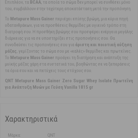
Επιπλέον, τα
BCAA
, τα οποία το σώμα δεν μπορεί να συνθέσει μόνο
του, συμβάλλουν στην ταχύτερη αποκατάσταση μετά την προπόνηση.
Το
Metapure Mass Gainer
περιέχει επίσης βρώμη, μια κύρια πηγή
υδατανθράκων, για να προσθέσεις θερμίδες με υγιεινό τρόπο στη
διατροφή σου. Η προσθήκη βρώμης σου προσφέρει ενέργεια μεγάλης
διάρκειας για να σε υποστηρίξει στις προπονήσεις σου. Θα
συνοδεύσει τις προπονήσεις σου για
άριστη και ποιοτική αύξηση
μάζας
, γεμίζοντας το σώμα σου με «καλές» θερμίδες και πρωτεΐνες.
Το
Metapure Mass Gainer
προάγει τη διατήρηση και ανάπτυξη της
μυϊκής μάζας χάρη στα συστατικά του, βοηθώντας σε να ξεπεράσεις
τα όρια σου και να πετύχεις τους στόχους σου.
QNT Metapure Mass Gainer Zero Sugar Whey Isolate Πρωτεΐνη
για Ανάπτυξη Μυών με Γεύση Vanilla 1815 gr
Χαρακτηριστικά
Μάρκα:
QNT