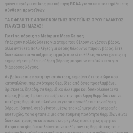
gainer περιέχει επίσης φυσική πηγή
BCAA
για να σε υποστηρίξει στη
σύνθεση πρωτεϊνών
.
ΤΑ ΟΦΕΛΗ ΤΗΣ ΑΠΟΜΟΝΩΜΕΝΗΣ ΠΡΩΤΕΪΝΗΣ ΟΡΟΥ ΓΑΛΑΚΤΟΣ
ΓΙΑ ΑΥΞΗΣΗ ΜΑΖΑΣ!
Γιατί να πάρεις το Metapure Mass Gainer;
Υπάρχουν πολλές λύσεις για άτομα που θέλουν να χάσουν βάρος,
αλλά αντίθετα πολύ λίγες για όσους θέλουν να πάρουν βάρος. Είτε
δυσκολεύεσαι να αυξήσεις τη μάζα σου είτε θέλεις να ενισχύσεις τη
σημερινή σου μάζα, η αύξηση βάρους μπορεί να επιδιώκεται για
διάφορους λόγους.
Αν βρίσκεσαι σε αυτή την κατάσταση, σημαίνει ότι το σώμα σου
καταναλώνει περισσότερες θερμίδες από όσες προσλαμβάνει.
Βρίσκεσαι, δηλαδή, σε θερμιδικό έλλειμμα και δυσκολεύεσαι να
πάρεις βάρος. Πρέπει να αυξήσεις την πρόσληψη θερμίδων και να
πετύχεις θερμιδικό πλεόνασμα για να προωθήσεις την αύξηση
βάρους. Ιδανικά, αυτό γίνεται μέσω της καθημερινής διατροφής.
Δυστυχώς, το να φτάσεις μια απαιτούμενη ποσότητα θερμίδων είναι
δύσκολο χωρίς να καταναλώσεις μεγάλες ποσότητες φαγητού.
Άτομα που ήδη δυσκολεύονται να καλύψουν τις θερμιδικές τους