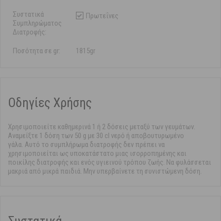
Συστατικά
Πρωτεΐνες
Συμπληρώματος
Διατροφής:
Ποσότητα σε gr:
1815gr
Οδηγίες Χρήσης
Χρησιμοποιείτε καθημερινά 1 ή 2 δόσεις μεταξύ των γευμάτων.
Αναμείξτε 1 δόση των 50 g με 30 cl νερό ή αποβουτυρωμένο
γάλα. Αυτό το συμπλήρωμα διατροφής δεν πρέπει να
χρησιμοποιείται ως υποκατάστατο μιας ισορροπημένης και
ποικίλης διατροφής και ενός υγιεινού τρόπου ζωής. Να φυλάσσεται
μακριά από μικρά παιδιά. Μην υπερβαίνετε τη συνιστώμενη δόση.