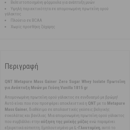
Βελτιστοποιημένη φόρμουλα για ανάπτυξη μυών
Υψηλή περιεκτικότητα σε απομονωμένη πρωτεΐνη ορού
γάλακτος
Πλούσιο σε BCAA
Χωρίς προσθήκη ζάχαρης
Περιγραφή
QNT Metapure Mass Gainer Zero Sugar Whey Isolate Πρωτεΐνη
για Ανάπτυξη Μυών με Γεύση Vanilla 1815 gr
Απομονωμένη πρωτεΐνη ορού γάλακτος σε συνδυασμό με βρώμη!
Αυτό είναι που σου προσφέρει αποκλειστικά η
QNT
με το
Metapure
Mass Gainer
, διαθέσιμο σε απολαυστικές γεύσεις βελγικής
σοκολάτας και βανίλιας. Μια απομονωμένη πρωτεΐνη ορού γάλακτος
που συμβάλλει στην
αύξηση της μυϊκής μάζας
ενώ παραμένει
εξαιρετικά εύπεπτη. Εμπλουτισμένο με
L-Γλουταμίνη
, αυτό το