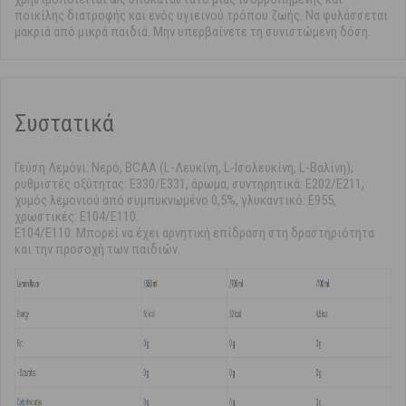
ποικίλης διατροφής και ενός υγιεινού τρόπου ζωής. Να φυλάσσεται
μακριά από μικρά παιδιά. Μην υπερβαίνετε τη συνιστώμενη δόση.
Συστατικά
Γεύση Λεμόνι: Νερό, BCAA (L-Λευκίνη, L-Ισολευκίνη, L-Βαλίνη),
ρυθμιστές οξύτητας: E330/E331, άρωμα, συντηρητικά: E202/E211,
χυμός λεμονιού από συμπυκνωμένο 0,5%, γλυκαντικό: E955,
χρωστικές: E104/E110.
E104/E110: Μπορεί να έχει αρνητική επίδραση στη δραστηριότητα
και την προσοχή των παιδιών.