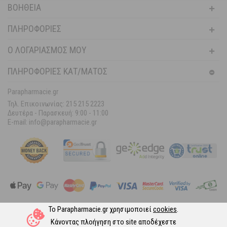
ΒΟΉΘΕΙΑ
ΠΛΗΡΟΦΟΡΊΕΣ
Ο ΛΟΓΑΡΙΑΣΜΌΣ ΜΟΥ
ΠΛΗΡΟΦΟΡΙΕΣ ΚΑΤ/ΜΑΤΟΣ
Parapharmacie.gr
Τηλ. Επικοινωνίας: 215 215 2223
Δευτέρα - Παρασκευή:
9:00 - 11:00
E-mail: info@parapharmacie.gr
Το Parapharmacie.gr χρησιμοποιεί
cookies
.
Ακολουθήστε μας στα Social Media
Κάνοντας πλοήγηση στο site αποδέχεστε