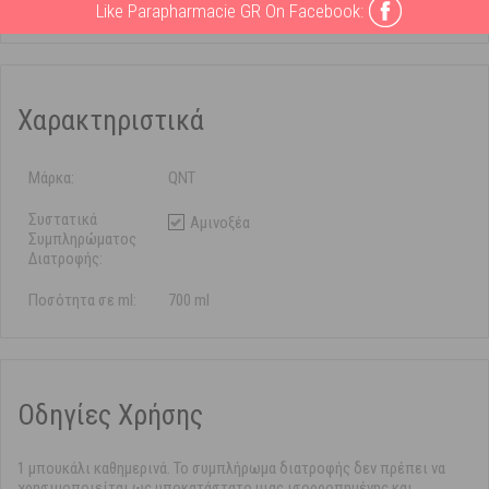
Ενέργεια με Γεύση Lemon 700 ml
Like Parapharmacie GR On Facebook:
Χαρακτηριστικά
Μάρκα:
QNT
Συστατικά
Αμινοξέα
Συμπληρώματος
Διατροφής:
Ποσότητα σε ml:
700 ml
Οδηγίες Χρήσης
1 μπουκάλι καθημερινά. Το συμπλήρωμα διατροφής δεν πρέπει να
χρησιμοποιείται ως υποκατάστατο μιας ισορροπημένης και