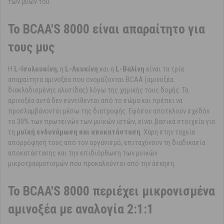
των μυών του.
Το BCAA'S 8000 είναι απαραίτητο για
τους μυς
Η
L-Ισολευκίνη
, η
L-Λευκίνη
και η
L-Βαλίνη
είναι τα τρία
απαραίτητα αμινοξέα που ονομάζονται BCAA (αμινοξέα
διακλαδισμένης αλυσίδας) λόγω της χημικής τους δομής. Τα
αμινοξέα αυτά δεν συντίθενται από το σώμα και πρέπει να
προσλαμβάνονται μέσω της διατροφής. Εφόσον αποτελούν σχεδόν
το 30% των πρωτεϊνών των μυϊκών ιστών, είναι βασικά στοιχεία για
τη
μυϊκή ενδυνάμωση και αποκατάσταση
. Χάρη στην ταχεία
απορρόφησή τους από τον οργανισμό, επιταχύνουν τη διαδικασία
αποκατάστασης και την επιδιόρθωση των μυϊκών
μικροτραυματισμών που προκαλούνται από την άσκηση.
Το BCAA'S 8000 περιέχει μικρονισμένα
αμινοξέα με αναλογία 2:1:1