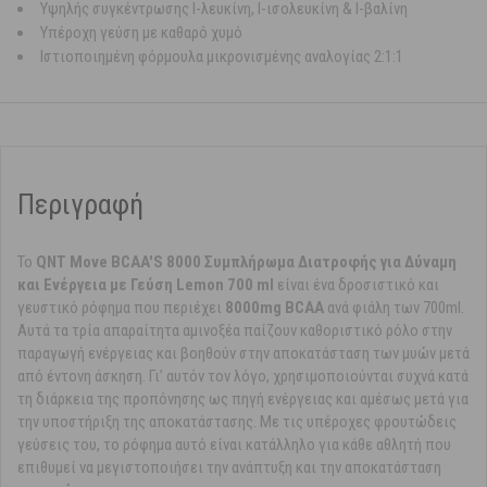
Υψηλής συγκέντρωσης l-λευκίνη, l-ισολευκίνη & l-βαλίνη
Υπέροχη γεύση με καθαρό χυμό
Ιστιοποιημένη φόρμουλα μικρονισμένης αναλογίας 2:1:1
Περιγραφή
Το
QNT Move BCAA'S 8000 Συμπλήρωμα Διατροφής για Δύναμη
και Ενέργεια με Γεύση Lemon 700 ml
είναι ένα δροσιστικό και
γευστικό ρόφημα που περιέχει
8000mg BCAA
ανά φιάλη των 700ml.
Αυτά τα τρία απαραίτητα αμινοξέα παίζουν καθοριστικό ρόλο στην
παραγωγή ενέργειας και βοηθούν στην αποκατάσταση των μυών μετά
από έντονη άσκηση. Γι’ αυτόν τον λόγο, χρησιμοποιούνται συχνά κατά
τη διάρκεια της προπόνησης ως πηγή ενέργειας και αμέσως μετά για
την υποστήριξη της αποκατάστασης. Με τις υπέροχες φρουτώδεις
γεύσεις του, το ρόφημα αυτό είναι κατάλληλο για κάθε αθλητή που
επιθυμεί να μεγιστοποιήσει την ανάπτυξη και την αποκατάσταση