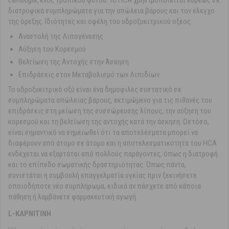
cambogia
, ενός τροπικού φυτού. Το HCA χρησιμοποιείται ευρέως σε
διατροφικά συμπληρώματα για την απώλεια βάρους και τον έλεγχο
της όρεξης. Ιδιότητες και οφέλη του υδροξυκιτρικού οξέος:
Αναστολή της Λιπογένεσης
Αύξηση του Κορεσμού
Βελτίωση της Αντοχής στην Άσκηση
Επιδράσεις στον Μεταβολισμό των Λιπιδίων
Το υδροξυκιτρικό οξύ είναι ένα δημοφιλές συστατικό σε
συμπληρώματα απώλειας βάρους, εκτιμώμενο για τις πιθανές του
επιδράσεις στη μείωση της συσσώρευσης λίπους, την αύξηση του
κορεσμού και τη βελτίωση της αντοχής κατά την άσκηση. Ωστόσο,
είναι σημαντικό να σημειωθεί ότι τα αποτελέσματα μπορεί να
διαφέρουν από άτομο σε άτομο και η αποτελεσματικότητα του HCA
ενδέχεται να εξαρτάται από πολλούς παράγοντες, όπως η διατροφή
και το επίπεδο σωματικής δραστηριότητας. Όπως πάντα,
συνιστάται η συμβουλή επαγγελματία υγείας πριν ξεκινήσετε
οποιοδήποτε νέο συμπλήρωμα, ειδικά αν πάσχετε από κάποια
πάθηση ή λαμβάνετε φαρμακευτική αγωγή.
L-ΚΑΡΝΙΤΙΝΗ