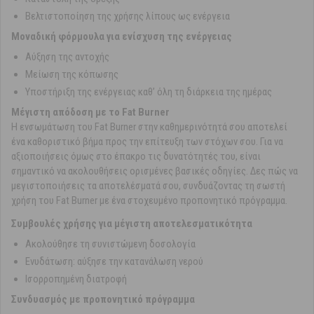
Βελτιστοποίηση της χρήσης λίπους ως ενέργεια
Μοναδική φόρμουλα για ενίσχυση της ενέργειας
Αύξηση της αντοχής
Μείωση της κόπωσης
Υποστήριξη της ενέργειας καθ’ όλη τη διάρκεια της ημέρας
Μέγιστη απόδοση με το Fat Burner
Η ενσωμάτωση του Fat Burner στην καθημερινότητά σου αποτελεί
ένα καθοριστικό βήμα προς την επίτευξη των στόχων σου. Για να
αξιοποιήσεις όμως στο έπακρο τις δυνατότητές του, είναι
σημαντικό να ακολουθήσεις ορισμένες βασικές οδηγίες. Δες πώς να
μεγιστοποιήσεις τα αποτελέσματά σου, συνδυάζοντας τη σωστή
χρήση του Fat Burner με ένα στοχευμένο προπονητικό πρόγραμμα.
Συμβουλές χρήσης για μέγιστη αποτελεσματικότητα
Ακολούθησε τη συνιστώμενη δοσολογία
Ενυδάτωση: αύξησε την κατανάλωση νερού
Ισορροπημένη διατροφή
Συνδυασμός με προπονητικό πρόγραμμα