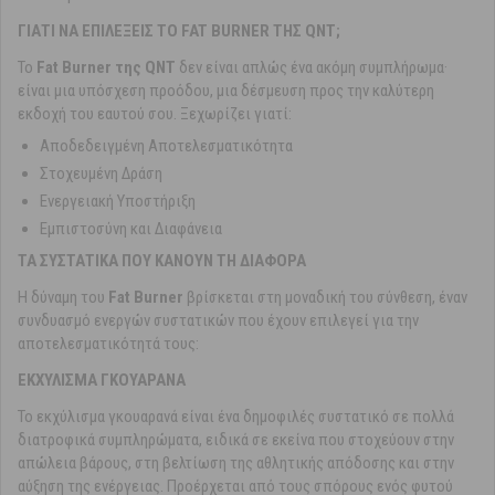
ΓΙΑΤΙ ΝΑ ΕΠΙΛΕΞΕΙΣ ΤΟ FAT BURNER ΤΗΣ QNT;
Το
Fat Burner της QNT
δεν είναι απλώς ένα ακόμη συμπλήρωμα·
είναι μια υπόσχεση προόδου, μια δέσμευση προς την καλύτερη
εκδοχή του εαυτού σου. Ξεχωρίζει γιατί:
Αποδεδειγμένη Αποτελεσματικότητα
Στοχευμένη Δράση
Ενεργειακή Υποστήριξη
Εμπιστοσύνη και Διαφάνεια
ΤΑ ΣΥΣΤΑΤΙΚΑ ΠΟΥ ΚΑΝΟΥΝ ΤΗ ΔΙΑΦΟΡΑ
Η δύναμη του
Fat Burner
βρίσκεται στη μοναδική του σύνθεση, έναν
συνδυασμό ενεργών συστατικών που έχουν επιλεγεί για την
αποτελεσματικότητά τους:
ΕΚΧΥΛΙΣΜΑ ΓΚΟΥΑΡΑΝΑ
Το εκχύλισμα γκουαρανά είναι ένα δημοφιλές συστατικό σε πολλά
διατροφικά συμπληρώματα, ειδικά σε εκείνα που στοχεύουν στην
απώλεια βάρους, στη βελτίωση της αθλητικής απόδοσης και στην
αύξηση της ενέργειας. Προέρχεται από τους σπόρους ενός φυτού