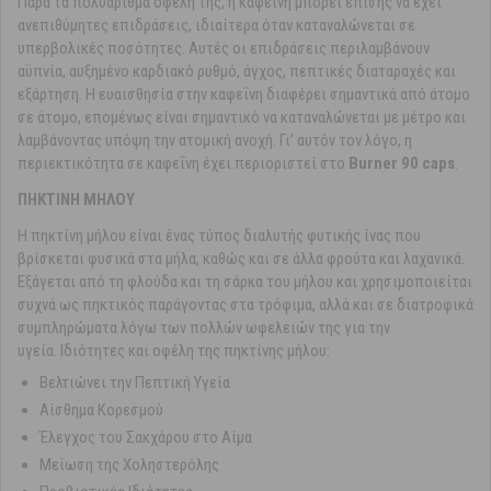
Παρά τα πολυάριθμα οφέλη της, η καφεΐνη μπορεί επίσης να έχει
ανεπιθύμητες επιδράσεις, ιδιαίτερα όταν καταναλώνεται σε
υπερβολικές ποσότητες. Αυτές οι επιδράσεις περιλαμβάνουν
αϋπνία, αυξημένο καρδιακό ρυθμό, άγχος, πεπτικές διαταραχές και
εξάρτηση. Η ευαισθησία στην καφεΐνη διαφέρει σημαντικά από άτομο
σε άτομο, επομένως είναι σημαντικό να καταναλώνεται με μέτρο και
λαμβάνοντας υπόψη την ατομική ανοχή. Γι’ αυτόν τον λόγο, η
περιεκτικότητα σε καφεΐνη έχει περιοριστεί στο
Burner 90 caps
.
ΠΗΚΤΙΝΗ ΜΗΛΟΥ
Η πηκτίνη μήλου είναι ένας τύπος διαλυτής φυτικής ίνας που
βρίσκεται φυσικά στα μήλα, καθώς και σε άλλα φρούτα και λαχανικά.
Εξάγεται από τη φλούδα και τη σάρκα του μήλου και χρησιμοποιείται
συχνά ως πηκτικός παράγοντας στα τρόφιμα, αλλά και σε διατροφικά
συμπληρώματα λόγω των πολλών ωφελειών της για την
υγεία. Ιδιότητες και οφέλη της πηκτίνης μήλου:
Βελτιώνει την Πεπτική Υγεία
Αίσθημα Κορεσμού
Έλεγχος του Σακχάρου στο Αίμα
Μείωση της Χοληστερόλης