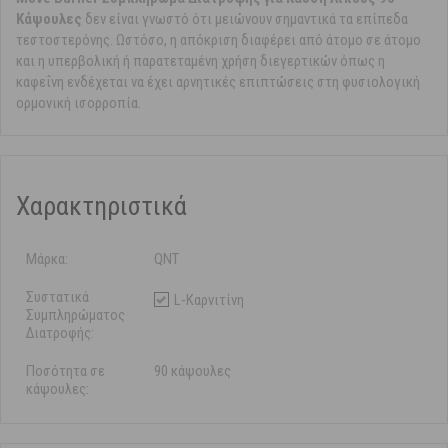
Κάψουλες
δεν είναι γνωστό ότι μειώνουν σημαντικά τα επίπεδα
τεστοστερόνης. Ωστόσο, η απόκριση διαφέρει από άτομο σε άτομο
και η υπερβολική ή παρατεταμένη χρήση διεγερτικών όπως η
καφεΐνη ενδέχεται να έχει αρνητικές επιπτώσεις στη φυσιολογική
ορμονική ισορροπία.
Χαρακτηριστικά
Μάρκα:
QNT
Συστατικά
L-Καρνιτίνη
Συμπληρώματος
Διατροφής:
Ποσότητα σε
90 κάψουλες
κάψουλες: