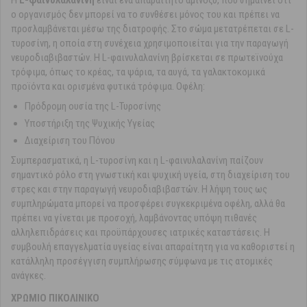
Η
L-φαινυλαλανίνη
είναι ένα απαραίτητο αμινοξύ, που σημαίνει ότι
ο οργανισμός δεν μπορεί να το συνθέσει μόνος του και πρέπει να
προσλαμβάνεται μέσω της διατροφής. Στο σώμα μετατρέπεται σε L-
τυροσίνη, η οποία στη συνέχεια χρησιμοποιείται για την παραγωγή
νευροδιαβιβαστών. Η L-φαινυλαλανίνη βρίσκεται σε πρωτεϊνούχα
τρόφιμα, όπως το κρέας, τα ψάρια, τα αυγά, τα γαλακτοκομικά
προϊόντα και ορισμένα φυτικά τρόφιμα. Οφέλη:
Πρόδρομη ουσία της L-Τυροσίνης
Υποστήριξη της Ψυχικής Υγείας
Διαχείριση του Πόνου
Συμπερασματικά, η L-τυροσίνη και η L-φαινυλαλανίνη παίζουν
σημαντικό ρόλο στη γνωστική και ψυχική υγεία, στη διαχείριση του
στρες και στην παραγωγή νευροδιαβιβαστών. Η λήψη τους ως
συμπληρώματα μπορεί να προσφέρει συγκεκριμένα οφέλη, αλλά θα
πρέπει να γίνεται με προσοχή, λαμβάνοντας υπόψη πιθανές
αλληλεπιδράσεις και προϋπάρχουσες ιατρικές καταστάσεις. Η
συμβουλή επαγγελματία υγείας είναι απαραίτητη για να καθοριστεί η
κατάλληλη προσέγγιση συμπλήρωσης σύμφωνα με τις ατομικές
ανάγκες.
ΧΡΩΜΙΟ ΠΙΚΟΛΙΝΙΚΟ