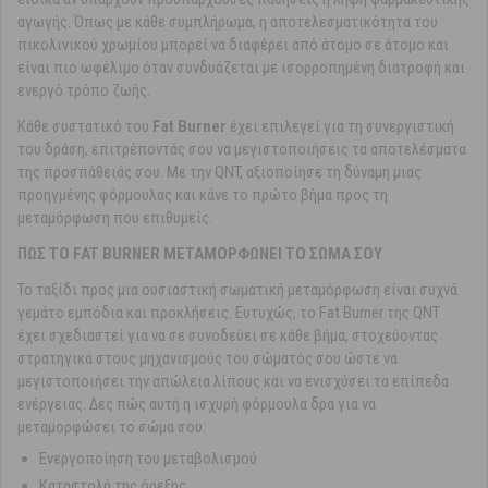
αγωγής. Όπως με κάθε συμπλήρωμα, η αποτελεσματικότητα του
πικολινικού χρωμίου μπορεί να διαφέρει από άτομο σε άτομο και
είναι πιο ωφέλιμο όταν συνδυάζεται με ισορροπημένη διατροφή και
ενεργό τρόπο ζωής.
Κάθε συστατικό του
Fat Burner
έχει επιλεγεί για τη συνεργιστική
του δράση, επιτρέποντάς σου να μεγιστοποιήσεις τα αποτελέσματα
της προσπάθειάς σου. Με την QNT, αξιοποίησε τη δύναμη μιας
προηγμένης φόρμουλας και κάνε το πρώτο βήμα προς τη
μεταμόρφωση που επιθυμείς.
ΠΩΣ ΤΟ FAT BURNER ΜΕΤΑΜΟΡΦΩΝΕΙ ΤΟ ΣΩΜΑ ΣΟΥ
Το ταξίδι προς μια ουσιαστική σωματική μεταμόρφωση είναι συχνά
γεμάτο εμπόδια και προκλήσεις. Ευτυχώς, το Fat Burner της QNT
έχει σχεδιαστεί για να σε συνοδεύει σε κάθε βήμα, στοχεύοντας
στρατηγικά στους μηχανισμούς του σώματός σου ώστε να
μεγιστοποιήσει την απώλεια λίπους και να ενισχύσει τα επίπεδα
ενέργειας. Δες πώς αυτή η ισχυρή φόρμουλα δρα για να
μεταμορφώσει το σώμα σου:
Ενεργοποίηση του μεταβολισμού
Καταστολή της όρεξης