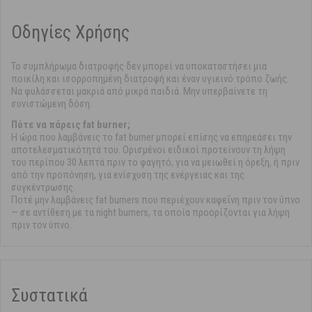
Οδηγίες Χρήσης
Το συμπλήρωμα διατροφής δεν μπορεί να υποκαταστήσει μια
ποικίλη και ισορροπημένη διατροφή και έναν υγιεινό τρόπο ζωής.
Να φυλάσσεται μακριά από μικρά παιδιά. Μην υπερβαίνετε τη
συνιστώμενη δόση.
Πότε να πάρεις fat burner;
Η ώρα που λαμβάνεις το fat burner μπορεί επίσης να επηρεάσει την
αποτελεσματικότητά του. Ορισμένοι ειδικοί προτείνουν τη λήψη
του περίπου 30 λεπτά πριν το φαγητό, για να μειωθεί η όρεξη, ή πριν
από την προπόνηση, για ενίσχυση της ενέργειας και της
συγκέντρωσης.
Ποτέ μην λαμβάνεις fat burners που περιέχουν καφεΐνη πριν τον ύπνο
— σε αντίθεση με τα night burners, τα οποία προορίζονται για λήψη
πριν τον ύπνο.
Συστατικά