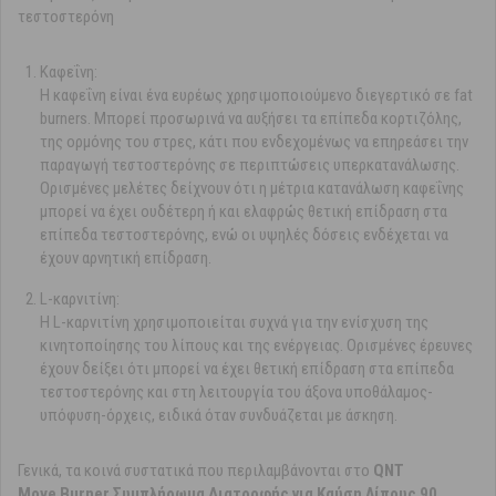
τεστοστερόνη
Καφεΐνη:
Η καφεΐνη είναι ένα ευρέως χρησιμοποιούμενο διεγερτικό σε fat
burners. Μπορεί προσωρινά να αυξήσει τα επίπεδα κορτιζόλης,
της ορμόνης του στρες, κάτι που ενδεχομένως να επηρεάσει την
παραγωγή τεστοστερόνης σε περιπτώσεις υπερκατανάλωσης.
Ορισμένες μελέτες δείχνουν ότι η μέτρια κατανάλωση καφεΐνης
μπορεί να έχει ουδέτερη ή και ελαφρώς θετική επίδραση στα
επίπεδα τεστοστερόνης, ενώ οι υψηλές δόσεις ενδέχεται να
έχουν αρνητική επίδραση.
L-καρνιτίνη:
Η L-καρνιτίνη χρησιμοποιείται συχνά για την ενίσχυση της
κινητοποίησης του λίπους και της ενέργειας. Ορισμένες έρευνες
έχουν δείξει ότι μπορεί να έχει θετική επίδραση στα επίπεδα
τεστοστερόνης και στη λειτουργία του άξονα υποθάλαμος-
υπόφυση-όρχεις, ειδικά όταν συνδυάζεται με άσκηση.
Γενικά, τα κοινά συστατικά που περιλαμβάνονται στο
QNT
Move Burner Συμπλήρωμα Διατροφής για Καύση Λίπους 90