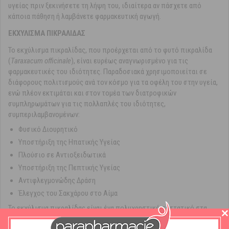
υγείας πριν ξεκινήσετε τη λήψη του, ιδιαίτερα αν πάσχετε από
κάποια πάθηση ή λαμβάνετε φαρμακευτική αγωγή.
ΕΚΧΥΛΙΣΜΑ ΠΙΚΡΑΛΙΔΑΣ
Το εκχύλισμα πικραλίδας, που προέρχεται από το φυτό πικραλίδα
(
Taraxacum officinale
), είναι ευρέως αναγνωρισμένο για τις
φαρμακευτικές του ιδιότητες. Παραδοσιακά χρησιμοποιείται σε
διάφορους πολιτισμούς ανά τον κόσμο για τα οφέλη του στην υγεία,
ενώ πλέον εκτιμάται και στον τομέα των διατροφικών
συμπληρωμάτων για τις πολλαπλές του ιδιότητες,
συμπεριλαμβανομένων:
Φυσικό Διουρητικό
Υποστήριξη της Ηπατικής Υγείας
Πλούσιο σε Αντιοξειδωτικά
Υποστήριξη της Πεπτικής Υγείας
Αντιφλεγμονώδης Δράση
Έλεγχος του Σακχάρου στο Αίμα
Το εκχύλισμα πικραλίδας είναι ένα πολυχρηστικό συστατικό στα
διατροφικά συμπληρώματα, εκτιμώμενο για τις διουρητικές του