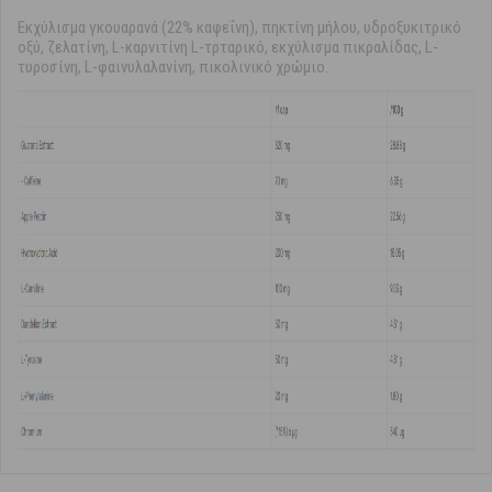
Εκχύλισμα γκουαρανά (22% καφεΐνη), πηκτίνη μήλου, υδροξυκιτρικό
οξύ, ζελατίνη, L-καρνιτίνη L-τρταρικό, εκχύλισμα πικραλίδας, L-
τυροσίνη, L-φαινυλαλανίνη, πικολινικό χρώμιο.