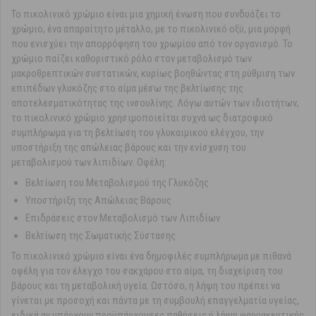
Το πικολινικό χρώμιο είναι μια χημική ένωση που συνδυάζει το
χρώμιο, ένα απαραίτητο μέταλλο, με το πικολινικό οξύ, μια μορφή
που ενισχύει την απορρόφηση του χρωμίου από τον οργανισμό. Το
χρώμιο παίζει καθοριστικό ρόλο στον μεταβολισμό των
μακροθρεπτικών συστατικών, κυρίως βοηθώντας στη ρύθμιση των
επιπέδων γλυκόζης στο αίμα μέσω της βελτίωσης της
αποτελεσματικότητας της ινσουλίνης. Λόγω αυτών των ιδιοτήτων,
το πικολινικό χρώμιο χρησιμοποιείται συχνά ως διατροφικό
συμπλήρωμα για τη βελτίωση του γλυκαιμικού ελέγχου, την
υποστήριξη της απώλειας βάρους και την ενίσχυση του
μεταβολισμού των λιπιδίων. Οφέλη:
Βελτίωση του Μεταβολισμού της Γλυκόζης
Υποστήριξη της Απώλειας Βάρους
Επιδράσεις στον Μεταβολισμό των Λιπιδίων
Βελτίωση της Σωματικής Σύστασης
Το πικολινικό χρώμιο είναι ένα δημοφιλές συμπλήρωμα με πιθανά
οφέλη για τον έλεγχο του σακχάρου στο αίμα, τη διαχείριση του
βάρους και τη μεταβολική υγεία. Ωστόσο, η λήψη του πρέπει να
γίνεται με προσοχή και πάντα με τη συμβουλή επαγγελματία υγείας,
ειδικά αν υπάρχουν προϋπάρχουσες παθήσεις ή λήψη φαρμακευτικής