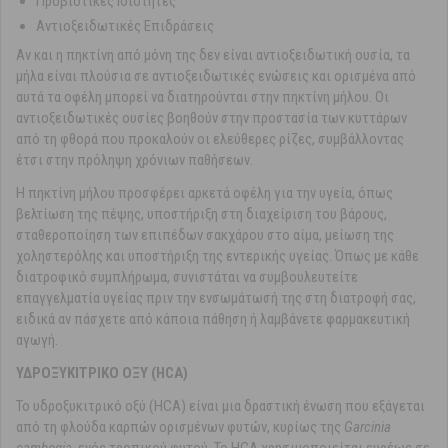
Προβιοτικές Ιδιότητες
Αντιοξειδωτικές Επιδράσεις
Αν και η πηκτίνη από μόνη της δεν είναι αντιοξειδωτική ουσία, τα
μήλα είναι πλούσια σε αντιοξειδωτικές ενώσεις και ορισμένα από
αυτά τα οφέλη μπορεί να διατηρούνται στην πηκτίνη μήλου. Οι
αντιοξειδωτικές ουσίες βοηθούν στην προστασία των κυττάρων
από τη φθορά που προκαλούν οι ελεύθερες ρίζες, συμβάλλοντας
έτσι στην πρόληψη χρόνιων παθήσεων.
Η πηκτίνη μήλου προσφέρει αρκετά οφέλη για την υγεία, όπως
βελτίωση της πέψης, υποστήριξη στη διαχείριση του βάρους,
σταθεροποίηση των επιπέδων σακχάρου στο αίμα, μείωση της
χοληστερόλης και υποστήριξη της εντερικής υγείας. Όπως με κάθε
διατροφικό συμπλήρωμα, συνιστάται να συμβουλευτείτε
επαγγελματία υγείας πριν την ενσωμάτωσή της στη διατροφή σας,
ειδικά αν πάσχετε από κάποια πάθηση ή λαμβάνετε φαρμακευτική
αγωγή.
ΥΔΡΟΞΥΚΙΤΡΙΚΟ ΟΞΥ (HCA)
Το υδροξυκιτρικό οξύ (HCA) είναι μια δραστική ένωση που εξάγεται
από τη φλούδα καρπών ορισμένων φυτών, κυρίως της
Garcinia