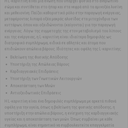
Η L-καρνιτίνη είναι μία ένωση που υπάρχει φυσικά στο ανθρώπινο
σώμα και συντίθεται στο ήπαρ και στα νεφρά από τα αμινοξέα λυσίνη
και μεθειονίνη. Παίζει καθοριστικό ρόλο στην παραγωγή ενέργειας,
μεταφέροντας λιπαρά οξέα μακράς αλυσίδας στα μιτοχόνδρια των
κυττάρων, όπου και οξειδώνονται (καίγονται) για την παραγωγή
ενέργειας. Λόγω της συμμετοχής της στον μεταβολισμό του λίπους
και της ενέργειας, η L-καρνιτίνη είναι ιδιαίτερα δημοφιλής ως
διατροφικό συμπλήρωμα, ειδικά σε αθλητές και άτομα που
επιδιώκουν απώλεια βάρους. Ιδιότητες και οφέλη της L-καρνιτίνης:
Βελτίωση της Φυσικής Απόδοσης
Υποστήριξη της Απώλειας Βάρους
Καρδιαγγειακές Επιδράσεις
Υποστήριξη των Γνωστικών Λειτουργιών
Αποκατάσταση των Μυών
Αντιοξειδωτικές Επιδράσεις
Η L-καρνιτίνη είναι ένα δημοφιλές συμπλήρωμα με αρκετά πιθανά
οφέλη για την υγεία, όπως η βελτίωση της φυσικής απόδοσης, η
υποστήριξη στην απώλεια βάρους, η ενίσχυση της καρδιαγγειακής
υγείας και η αποκατάσταση των μυών. Όπως συμβαίνει με κάθε
συμπλήρωμα, είναι σημαντικό να συμβουλευτείτε επαγγελματία