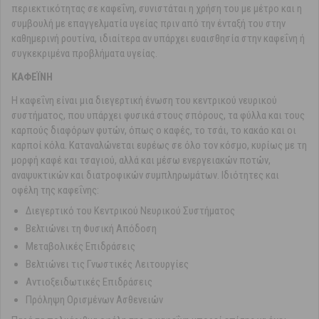
περιεκτικότητας σε καφεΐνη, συνιστάται η χρήση του με μέτρο και η
συμβουλή με επαγγελματία υγείας πριν από την ένταξή του στην
καθημερινή ρουτίνα, ιδιαίτερα αν υπάρχει ευαισθησία στην καφεΐνη ή
συγκεκριμένα προβλήματα υγείας.
ΚΑΦΕΪΝΗ
Η καφεΐνη είναι μια διεγερτική ένωση του κεντρικού νευρικού
συστήματος, που υπάρχει φυσικά στους σπόρους, τα φύλλα και τους
καρπούς διαφόρων φυτών, όπως ο καφές, το τσάι, το κακάο και οι
καρποί κόλα. Καταναλώνεται ευρέως σε όλο τον κόσμο, κυρίως με τη
μορφή καφέ και τσαγιού, αλλά και μέσω ενεργειακών ποτών,
αναψυκτικών και διατροφικών συμπληρωμάτων. Ιδιότητες και
οφέλη της καφεΐνης:
Διεγερτικό του Κεντρικού Νευρικού Συστήματος
Βελτιώνει τη Φυσική Απόδοση
Μεταβολικές Επιδράσεις
Βελτιώνει τις Γνωστικές Λειτουργίες
Αντιοξειδωτικές Επιδράσεις
Πρόληψη Ορισμένων Ασθενειών