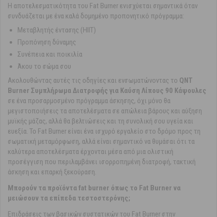
Η αποτελεσματικότητα του Fat Burner ενισχύεται σημαντικά όταν
συνδυάζεται με ένα καλά δομημένο προπονητικό πρόγραμμα:
Μεταβλητής έντασης (HIIT)
Προπόνηση δύναμης
Συνέπεια και ποικιλία
Άκου το σώμα σου
Ακολουθώντας αυτές τις οδηγίες και ενσωματώνοντας το
QNT
Burner Συμπλήρωμα Διατροφής για Καύση Λίπους 90 Κάψουλες
σε ένα προσαρμοσμένο πρόγραμμα άσκησης, όχι μόνο θα
μεγιστοποιήσεις τα αποτελέσματα σε απώλεια βάρους και αύξηση
μυϊκής μάζας, αλλά θα βελτιώσεις και τη συνολική σου υγεία και
ευεξία. Το Fat Burner είναι ένα ισχυρό εργαλείο στο δρόμο προς τη
σωματική μεταμόρφωση, αλλά είναι σημαντικό να θυμάσαι ότι τα
καλύτερα αποτελέσματα έρχονται μέσα από μια ολιστική
προσέγγιση που περιλαμβάνει ισορροπημένη διατροφή, τακτική
άσκηση και επαρκή ξεκούραση.
Μπορούν τα προϊόντα fat burner όπως το Fat Burner να
μειώσουν τα επίπεδα τεστοστερόνης;
Επιδράσεις των βασικών συστατικών του Fat Burner στην