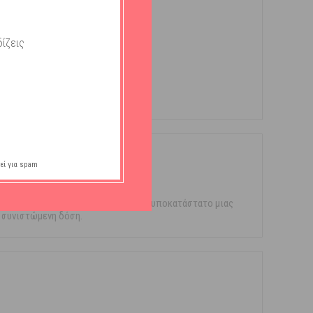
ίζεις
εί για spam
ς δεν πρέπει να χρησιμοποιείται ως υποκατάστατο μιας
η συνιστώμενη δόση.