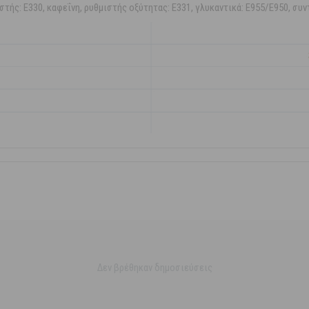
στής: E330, καφεΐνη, ρυθμιστής οξύτητας: E331, γλυκαντικά: E955/E950, συ
Δεν βρέθηκαν δημοσιεύσεις