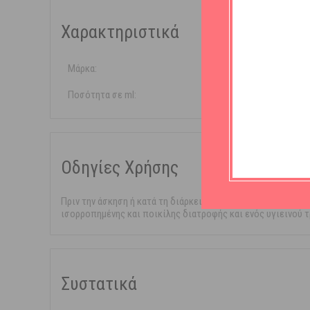
Χαρακτηριστικά
Μάρκα:
QNT
Ποσότητα σε ml:
80ml
Οδηγίες Χρήσης
Πριν την άσκηση ή κατά τη διάρκεια της ημέρας. Μην το χ
ισορροπημένης και ποικίλης διατροφής και ενός υγιεινού 
Συστατικά