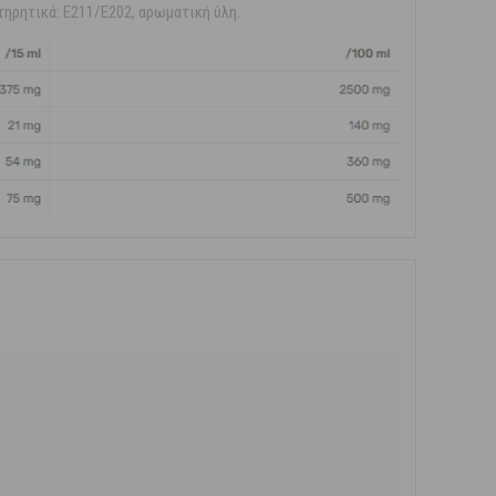
ντηρητικά: E211/E202, αρωματική ύλη.