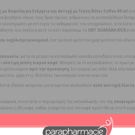
ε Καφεΐνη για Ενέργεια και Αντοχή με Γεύση Bitter Coffee 80 ml
είν
 να βοηθήσει όλους τους δραστήριους ανθρώπους να ανταπεξέλθουν δυναμι
α ολοκληρώσει με επιτυχία τις καθημερινές του υποχρεώσεις, είτε είσαι 
 αθλητής που αναζητά αυτό το κάτι παραπάνω, το
QNT GUARANA KICK
είνα
και εκχύλισμα γκουαρανά
, ένα τροπικό φυτό που χρησιμοποιείται εδώ κα
υσκευασία
, ώστε να μπορεί να καταναλωθεί εύκολα οπουδήποτε και οποια
ει
νόστιμη γεύση πικρού καφέ
. Μπορείς να το καταναλώσεις το πρωί με 
ρησιμοποιούμενο
πριν την προπόνηση
, λειτουργεί ως απλό αλλά αποτελ
ους σου, χάρη στις ιδιότητες των ενεργών συστατικών του.
θιστά ιδανικό ακόμα και για άτομα που ακολουθούν
πολύ αυστηρή δίαιτα
γκουαρανά, συνιστάται ο περιορισμός της κατανάλωσής του
τις απογευματ
αναλώνεις ήδη καφέ, καθώς η καφεΐνη από τον καφέ προστίθεται στα διεγ
αφεΐνη για Ενέργεια και Αντοχή με Γεύση Bitter Coffee 80 ml