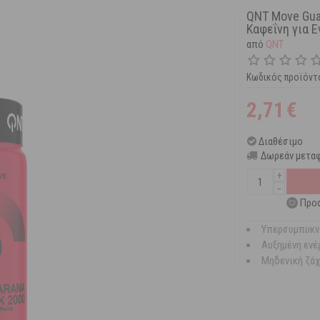
QNT Move Gua
Καφεΐνη για Ε
από
QNT
Κωδικός προϊόντ
2,71
€
Διαθέσιμο
Δωρεάν μεταφ
+
−
Προσ
Υπερσυμπυκν
Αυξημένη ενέ
Μηδενική ζά