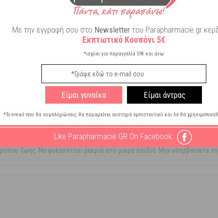
Με την εγγραφή σου στο
Newsletter
του Parapharmacie.gr κερδ
Εκπτωτικό Κουπόνι 5€
*ισχύει για παραγγελία 59€ και άνω
Είμαι γυναίκα
Είμαι άντρας
*Το email που θα συμπληρώσεις θα παραμείνει αυστηρά εμπιστευτικό και δε θα χρησιμοποιηθ
Like Parapharmacie GR On Facebook:
ρησιμοποιείτε τουλάχιστον 4 ώρες πριν τον ύπνο. Το συμπλήρωμα διατροφή
τρόπου ζωής. Να φυλάσσεται μακριά από μικρά παιδιά. Μην υπερβαίνετε τ