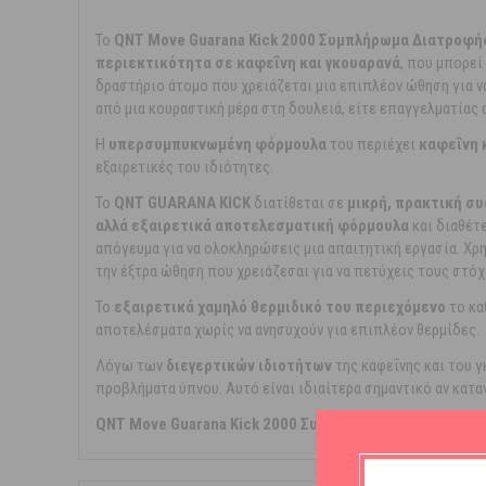
Το
QNT Move Guarana Kick 2000 Συμπλήρωμα Διατροφής μ
περιεκτικότητα σε καφεΐνη και γκουαρανά
, που μπορεί
δραστήριο άτομο που χρειάζεται μια επιπλέον ώθηση για ν
από μια κουραστική μέρα στη δουλειά, είτε επαγγελματίας
Η
υπερσυμπυκνωμένη φόρμουλα
του περιέχει
καφεΐνη 
εξαιρετικές του ιδιότητες.
Το
QNT GUARANA KICK
διατίθεται σε
μικρή, πρακτική σ
αλλά εξαιρετικά αποτελεσματική φόρμουλα
και διαθέτ
απόγευμα για να ολοκληρώσεις μια απαιτητική εργασία. Χ
την έξτρα ώθηση που χρειάζεσαι για να πετύχεις τους στόχ
Το
εξαιρετικά χαμηλό θερμιδικό του περιεχόμενο
το κα
αποτελέσματα χωρίς να ανησυχούν για επιπλέον θερμίδες.
Λόγω των
διεγερτικών ιδιοτήτων
της καφεΐνης και του 
προβλήματα ύπνου. Αυτό είναι ιδιαίτερα σημαντικό αν κατ
QNT Move Guarana Kick 2000 Συμπλήρωμα Διατροφής με Κ