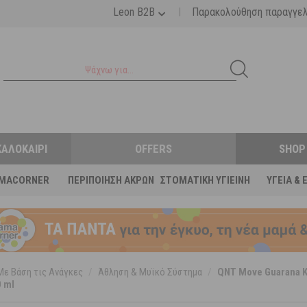
|
Leon B2B
Παρακολούθηση παραγγε
ΚΑΛΟΚΑΊΡΙ
OFFERS
SHOP
MACORNER
ΠΕΡΙΠΟΊΗΣΗ ΆΚΡΩΝ
ΣΤΟΜΑΤΙΚΉ ΥΓΙΕΙΝΉ
ΥΓΕΊΑ & 
Με Βάση τις Ανάγκες
/
Άθληση & Μυϊκό Σύστημα
/
QNT Move Guarana 
0 ml