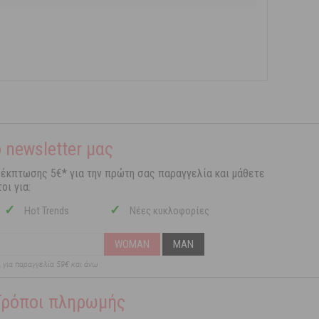
 newsletter μας
 έκπτωσης 5€* για την πρώτη σας παραγγελία και μάθετε
οι για:
✓
✓
Hot Trends
Νέες κυκλοφορίες
WOMAN
MAN
ι για παραγγελία 59€ και άνω
Τρόποι πληρωμής