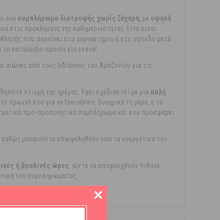
αι ένα
συμπλήρωμα διατροφής χωρίς ζάχαρη
, με
υψηλή
κά στις προκλήσεις της καθημερινότητας. Είτε είσαι
αθλητής που πηγαίνει στο γυμναστήριο ή στο γήπεδο μετά
ι το κατάλληλο προϊόν για εσένα!
ι αιώνες από τους Ινδιάνους του Αμαζονίου για τις
δήποτε στιγμή της ημέρας. Έχει σχεδιαστεί με μια
απλή
το πρωινό σου για να ξεκινήσεις δυναμικά τη μέρα, ή το
εσματικό προ-προπονητικό συμπλήρωμα και σου προσφέρει
, καθώς μπορούν να επωφεληθούν από τα ευεργετικά του
ινές ή βραδινές ώρες
, ώστε να αποφευχθούν πιθανά
ερτικά του συμπληρώματος.