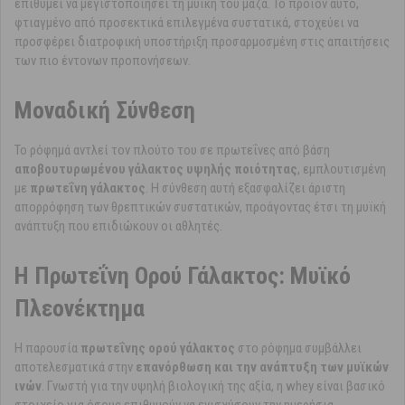
επιθυμεί να μεγιστοποιήσει τη μυϊκή του μάζα. Το προϊόν αυτό,
φτιαγμένο από προσεκτικά επιλεγμένα συστατικά, στοχεύει να
προσφέρει διατροφική υποστήριξη προσαρμοσμένη στις απαιτήσεις
των πιο έντονων προπονήσεων.
Μοναδική Σύνθεση
Το ρόφημά αντλεί τον πλούτο του σε πρωτεΐνες από βάση
αποβουτυρωμένου γάλακτος υψηλής ποιότητας
, εμπλουτισμένη
με
πρωτεΐνη γάλακτος
. Η σύνθεση αυτή εξασφαλίζει άριστη
απορρόφηση των θρεπτικών συστατικών, προάγοντας έτσι τη μυϊκή
ανάπτυξη που επιδιώκουν οι αθλητές.
Η Πρωτεΐνη Ορού Γάλακτος: Μυϊκό
Πλεονέκτημα
Η παρουσία
πρωτεΐνης ορού γάλακτος
στο ρόφημα συμβάλλει
αποτελεσματικά στην
επανόρθωση και την ανάπτυξη των μυϊκών
ινών
. Γνωστή για την υψηλή βιολογική της αξία, η whey είναι βασικό