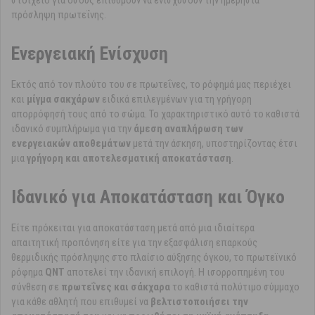
στοιχείο για όσους επιθυμούν να ενισχύσουν την ημερήσια
πρόσληψη πρωτεΐνης.
Ενεργειακή Ενίσχυση
Εκτός από τον πλούτο του σε πρωτεΐνες, το ρόφημά μας περιέχει
και
μίγμα σακχάρων
ειδικά επιλεγμένων για τη γρήγορη
απορρόφησή τους από το σώμα. Το χαρακτηριστικό αυτό το καθιστά
ιδανικό συμπλήρωμα για την
άμεση αναπλήρωση των
ενεργειακών αποθεμάτων
μετά την άσκηση, υποστηρίζοντας έτσι
μια
γρήγορη και αποτελεσματική αποκατάσταση
.
Ιδανικό για Αποκατάσταση και Όγκο
Είτε πρόκειται για αποκατάσταση μετά από μια ιδιαίτερα
απαιτητική προπόνηση είτε για την εξασφάλιση επαρκούς
θερμιδικής πρόσληψης στο πλαίσιο αύξησης όγκου, το πρωτεϊνικό
ρόφημα
QNT
αποτελεί την ιδανική επιλογή. Η ισορροπημένη του
σύνθεση σε
πρωτεΐνες και σάκχαρα
το καθιστά πολύτιμο σύμμαχο
για κάθε αθλητή που επιθυμεί να
βελτιστοποιήσει την