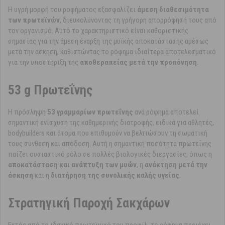
Η υγρή μορφή του ροφήματος εξασφαλίζει
άμεση διαθεσιμότητα
των πρωτεϊνών
, διευκολύνοντας τη γρήγορη απορρόφησή τους από
τον οργανισμό. Αυτό το χαρακτηριστικό είναι καθοριστικής
σημασίας για την άμεση έναρξη της μυϊκής αποκατάστασης αμέσως
μετά την άσκηση, καθιστώντας το ρόφημα ιδιαίτερα αποτελεσματικό
για την υποστήριξη της
αποθεραπείας μετά την προπόνηση
.
53 g Πρωτεΐνης
Η πρόσληψη
53 γραμμαρίων πρωτεΐνης
ανά ρόφημα αποτελεί
σημαντική ενίσχυση της καθημερινής διατροφής, ειδικά για αθλητές,
bodybuilders και άτομα που επιθυμούν να βελτιώσουν τη σωματική
τους σύνθεση και απόδοση. Αυτή η σημαντική ποσότητα πρωτεΐνης
παίζει ουσιαστικό ρόλο σε πολλές βιολογικές διεργασίες, όπως η
αποκατάσταση και ανάπτυξη των μυών
, η
ανάκτηση μετά την
άσκηση
και η
διατήρηση της συνολικής καλής υγείας
.
Στρατηγική Παροχή Σακχάρων