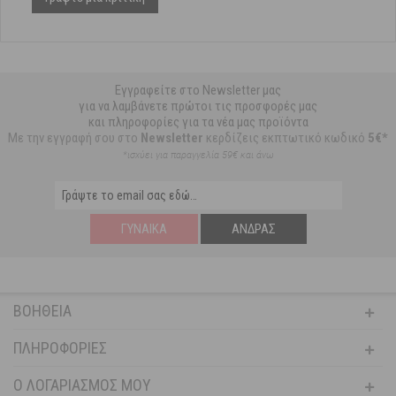
Εγγραφείτε στο Newsletter μας
για να λαμβάνετε πρώτοι τις προσφορές μας
και πληροφορίες για τα νέα μας προϊόντα
Με την εγγραφή σου στο
Newsletter
κερδίζεις εκπτωτικό κωδικό
5€*
*ισχύει για παραγγελία 59€ και άνω
ΓΥΝΑΊΚΑ
ΆΝΔΡΑΣ
ΒΟΉΘΕΙΑ
ΠΛΗΡΟΦΟΡΊΕΣ
Ο ΛΟΓΑΡΙΑΣΜΌΣ ΜΟΥ