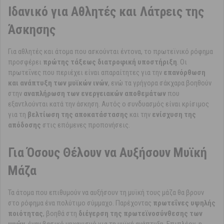
Ιδανικό για Αθλητές και Λάτρεις της
Άσκησης
Για αθλητές και άτομα που ασκούνται έντονα, το πρωτεϊνικό ρόφημα
προσφέρει
πρώτης τάξεως διατροφική υποστήριξη
. Οι
πρωτεΐνες που περιέχει είναι απαραίτητες για την
επανόρθωση
και ανάπτυξη των μυϊκών ινών
, ενώ τα γρήγορα σάκχαρα βοηθούν
στην
αναπλήρωση των ενεργειακών αποθεμάτων
που
εξαντλούνται κατά την άσκηση. Αυτός ο συνδυασμός είναι κρίσιμος
για τη
βελτίωση της αποκατάστασης
και την
ενίσχυση της
απόδοσης
στις επόμενες προπονήσεις.
Για Όσους Θέλουν να Αυξήσουν Μυϊκή
Μάζα
Τα άτομα που επιθυμούν να αυξήσουν τη μυϊκή τους μάζα θα βρουν
στο ρόφημα ένα πολύτιμο σύμμαχο. Παρέχοντας
πρωτεΐνες υψηλής
ποιότητας
, βοηθά στη
διέγερση της πρωτεϊνοσύνθεσης των