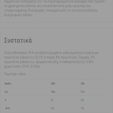
σημαντικό να θυμάσαι ότι τα συμπληρώματα διατροφής δεν πρέπει
να χρησιμοποιούνται ως υποκατάστατο μιας υγιεινής και
ισορροπημένης διατροφής· ενσωμάτωσέ το σε ένα κατάλληλο
διατροφικό πλάνο.
Συστατικά
Γεύση Μπανάνα: 91% αποβουτυρωμένο γάλα εμπλουτισμένο με
πρωτεΐνη γάλακτος (0,1% λιπαρά, 8% πρωτεΐνη), ζάχαρη, 3%
πρωτεΐνη γάλακτος, αρωματική ύλη, σταθεροποιητής: E407,
χρωστικές: E101, E160a.
Περιέχει γάλα.