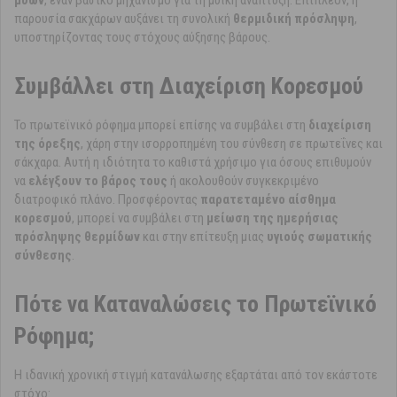
μυών
, έναν βασικό μηχανισμό για τη μυϊκή ανάπτυξη. Επιπλέον, η
παρουσία σακχάρων αυξάνει τη συνολική
θερμιδική πρόσληψη
,
υποστηρίζοντας τους στόχους αύξησης βάρους.
Συμβάλλει στη Διαχείριση Κορεσμού
Το πρωτεϊνικό ρόφημα μπορεί επίσης να συμβάλει στη
διαχείριση
της όρεξης
, χάρη στην ισορροπημένη του σύνθεση σε πρωτεΐνες και
σάκχαρα. Αυτή η ιδιότητα το καθιστά χρήσιμο για όσους επιθυμούν
να
ελέγξουν το βάρος τους
ή ακολουθούν συγκεκριμένο
διατροφικό πλάνο. Προσφέροντας
παρατεταμένο αίσθημα
κορεσμού
, μπορεί να συμβάλει στη
μείωση της ημερήσιας
πρόσληψης θερμίδων
και στην επίτευξη μιας
υγιούς σωματικής
σύνθεσης
.
Πότε να Καταναλώσεις το Πρωτεϊνικό
Ρόφημα;
Η ιδανική χρονική στιγμή κατανάλωσης εξαρτάται από τον εκάστοτε
στόχο: