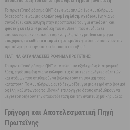
αποκατάστασή του
και να
προωθήσει τη μυϊκή ανάπτυξη
.
Το πρωτεϊνικό ρόφημα
QNT
δεν είναι απλώς ένα συμπλήρωμα
διατροφής· είναι μια
ολοκληρωμένη λύση
, σχεδιασμένη για να
συνοδεύει κάθε αθλητή στην προσπάθειά του για
απόδοση και
φυσική ευεξία
. Η μοναδική του σύνθεση, που συνδυάζει
αποβουτυρωμένο εμπλουτισμένο γάλα, whey protein και μίγμα
σακχάρων, το καθιστά
απαραίτητο προϊόν
για όσους παίρνουν την
προπόνηση και την αποκατάσταση στα σοβαρά.
ΓΙΑΤΙ ΝΑ ΚΑΤΑΝΑΛΩΣΕΙΣ ΡΟΦΗΜΑ ΠΡΩΤΕΪΝΗΣ;
Το πρωτεϊνικό ρόφημα
QNT
αποτελεί μια εξελιγμένη διατροφική
λύση, σχεδιασμένη για να καλύψει τις ιδιαίτερες ανάγκες αθλητών
και ατόμων που επιθυμούν να βελτιώσουν τη φυσική τους
κατάσταση. Το συμπλήρωμα αυτό ξεχωρίζει για μια σειρά από βασικά
οφέλη, καθιστώντας το ιδανική επιλογή για όσους επιδιώκουν να
μεγιστοποιήσουν την αποκατάσταση και την ανάπτυξη μυϊκής μάζας.
Γρήγορη και Αποτελεσματική Πηγή
Πρωτεΐνης