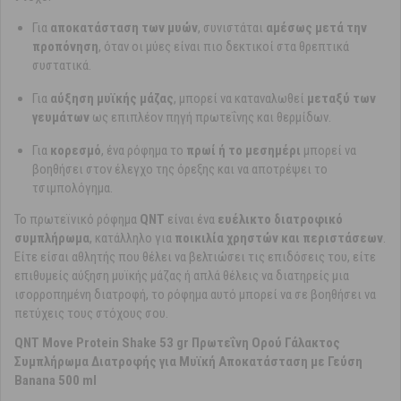
Για
αποκατάσταση των μυών
, συνιστάται
αμέσως μετά την
προπόνηση
, όταν οι μύες είναι πιο δεκτικοί στα θρεπτικά
συστατικά.
Για
αύξηση μυϊκής μάζας
, μπορεί να καταναλωθεί
μεταξύ των
γευμάτων
ως επιπλέον πηγή πρωτεΐνης και θερμίδων.
Για
κορεσμό
, ένα ρόφημα το
πρωί ή το μεσημέρι
μπορεί να
βοηθήσει στον έλεγχο της όρεξης και να αποτρέψει το
τσιμπολόγημα.
Το πρωτεϊνικό ρόφημα
QNT
είναι ένα
ευέλικτο διατροφικό
συμπλήρωμα
, κατάλληλο για
ποικιλία χρηστών και περιστάσεων
.
Είτε είσαι αθλητής που θέλει να βελτιώσει τις επιδόσεις του, είτε
επιθυμείς αύξηση μυϊκής μάζας ή απλά θέλεις να διατηρείς μια
ισορροπημένη διατροφή, το ρόφημα αυτό μπορεί να σε βοηθήσει να
πετύχεις τους στόχους σου.
QNT Move Protein Shake 53 gr Πρωτεΐνη Ορού Γάλακτος
Συμπλήρωμα Διατροφής για Μυϊκή Αποκατάσταση με Γεύση
Banana 500 ml