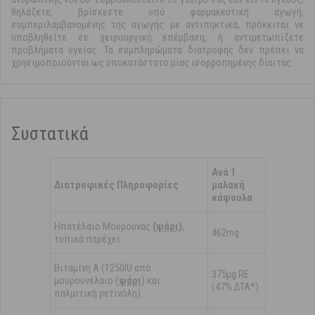
θηλάζετε, βρίσκεστε υπό φαρμακευτική αγωγή,
συμπεριλαμβανομένης της αγωγής με αντιπηκτικά, πρόκειται νε
υποβληθείτε σε χειρουργική επέμβαση, ή αντιμετωπίζετε
προβλήματα υγείας. Τα συμπληρώματα διατροφής δεν πρέπει να
χρησιμοποιούνται ως υποκατάστατο μιας ισορροπημένης δίαιτας.
Συστατικά
Ανά 1
Διατροφικές Πληροφορίες
μαλακή
κάψουλα
Ηπατέλαιο Μουρούνας
(ψάρι)
,
462mg
τυπικά παρέχει:
Βιταμίνη Α (1250IU από
375μg RE
μουρουνέλαιο (
ψάρι
) και
(47% ΔΤΑ*)
παλμιτική ρετινόλη)