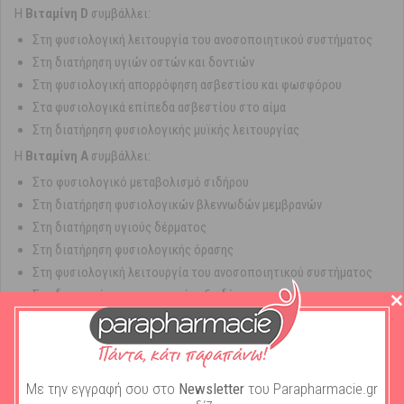
Η
Βιταμίνη D
συμβάλλει:
Στη φυσιολογική λειτουργία του ανοσοποιητικού συστήματος
Στη διατήρηση υγιών οστών και δοντιών
Στη φυσιολογική απορρόφηση ασβεστίου και φωσφόρου
Στα φυσιολογικά επίπεδα ασβεστίου στο αίμα
Στη διατήρηση φυσιολογικής μυϊκής λειτουργίας
Η
Βιταμίνη A
συμβάλλει:
Στο φυσιολογικό μεταβολισμό σιδήρου
Στη διατήρηση φυσιολογικών βλεννωδών μεμβρανών
Στη διατήρηση υγιούς δέρματος
Στη διατήρηση φυσιολογικής όρασης
Στη φυσιολογική λειτουργία του ανοσοποιητικού συστήματος
Στη διεργασία της κυτταρικής εξειδίκευσης
Solgar Cod Liver Oil One A Day Vitamins A and D 100 Μαλακές
Κάψουλες
Με την εγγραφή σου στο
Newsletter
του Parapharmacie.gr