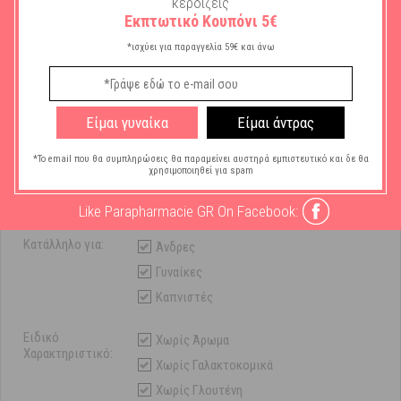
κερδίζεις
Εκπτωτικό Κουπόνι 5€
Χαρακτηριστικά
*ισχύει για παραγγελία 59€ και άνω
Μάρκα:
Solgar
Τύπος Βιταμίνης/
Vit A
Είμαι γυναίκα
Είμαι άντρας
Ιχνοστοιχείου:
Vit D
*Το email που θα συμπληρώσεις θα παραμείνει αυστηρά εμπιστευτικό και δε θα
χρησιμοποιηθεί για spam
Συστατικά
Λιπαρά Οξέα
Συμπληρώματος
Like Parapharmacie GR On Facebook:
Διατροφής:
Κατάλληλο για:
Άνδρες
Γυναίκες
Καπνιστές
Ειδικό
Χωρίς Άρωμα
Χαρακτηριστικό:
Χωρίς Γαλακτοκομικά
Χωρίς Γλουτένη