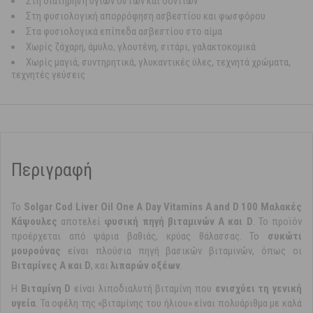
Στη διατήρηση υγιών οστών και δοντιών
Στη φυσιολογική απορρόφηση ασβεστίου και φωσφόρου
Στα φυσιολογικά επίπεδα ασβεστίου στο αίμα
Χωρίς ζάχαρη, άμυλο, γλουτένη, σιτάρι, γαλακτοκομικά
Χωρίς μαγιά, συντηρητικά, γλυκαντικές ύλες, τεχνητά χρώματα,
τεχνητές γεύσεις
Περιγραφή
Το
Solgar Cod Liver Oil One A Day Vitamins A and D 100 Μαλακές
Κάψουλες
αποτελεί
φυσική πηγή βιταμινών Α και D
. To προϊόν
προέρχεται από ψάρια βαθιάς, κρύας θάλασσας. Το
συκώτι
μουρούνας
είναι πλούσια πηγή βασικών βιταμινών, όπως οι
Βιταμίνες Α και D
, και
λιπαρών οξέων
.
Η
Βιταμίνη D
είναι λιποδιαλυτή βιταμίνη που
ενισχύει τη γενική
υγεία
. Τα οφέλη της «βιταμίνης του ήλιου» είναι πολυάριθμα με καλά