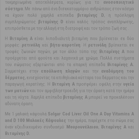
τεκμηριωμένα αποτελέσματα, κυρίως για το
ανοσοποιητικό
σύστημα
. Με πάνω από ένα δισεκατομμύριο ανθρώπους στον κόσμο
να έχουν πολύ χαμηλά επίπεδα
βιταμίνης D
, η πρόσληψη
συμπληρώματος
βιταμίνης D
είναι καλός τρόπος αναπλήρωσης,
επιπρόσθετα με την αλλαγή στη διατροφή και τον τρόπο ζωή σας .
Η
Βιταμίνη A
είναι λιποδιαλυτή βιταμίνη που βρίσκεται σε δύο
μορφές:
ρετινόλη
και
βήτα-καροτίνη
. Η
ρετινόλη
βρίσκεται σε
τροφές ζωικών πηγών, με τον άλλο τύπο της
Βιταμίνης Α
που
προέρχεται από φρούτα και λαχανικά με χρώμα. Πολλά συστήματα
του σώματος εξαρτώνται από τα επαρκή επίπεδα
Βιταμίνης Α.
Συμμετέχει στην
επούλωση πληγών
και την
αναδόμηση του
δέρματος
, ενισχύοντας τα επιθηλιακά κύτταρα του δέρματος και την
παραγωγή κερατίνης. Η
Βιταμίνη Α
προσφέρει οφέλη στην
υγεία
των ματιών
και τον αμφιβληστροειδή για την όραση κατά την ημέρα
και τη νύχτα. Χαμηλά επίπεδα
βιταμίνης Α
μπορεί να προκαλέσουν
αδύνατη όραση.
Με 1 μαλακή κάψουλα
Solgar Cod Liver Oil One A Day Vitamins A
and D 100 Μαλακές Κάψουλες
την ημέρα, παρέχετε στο σώμα σας
έναν εξειδικευμένο συνδυασμό
Μουρουνέλαιου
,
Βιταμίνης Α
και
Βιταμίνης D.