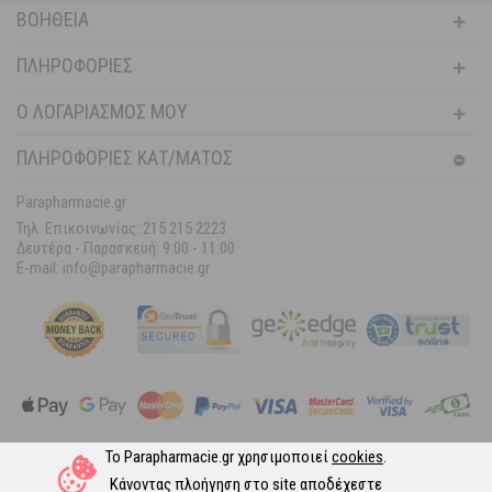
ΒΟΉΘΕΙΑ
ΠΛΗΡΟΦΟΡΊΕΣ
Ο ΛΟΓΑΡΙΑΣΜΌΣ ΜΟΥ
ΠΛΗΡΟΦΟΡΙΕΣ ΚΑΤ/ΜΑΤΟΣ
Parapharmacie.gr
Τηλ. Επικοινωνίας: 215 215 2223
Δευτέρα - Παρασκευή:
9:00 - 11:00
E-mail: info@parapharmacie.gr
Το Parapharmacie.gr χρησιμοποιεί
cookies
.
Ακολουθήστε μας στα Social Media
Κάνοντας πλοήγηση στο site αποδέχεστε