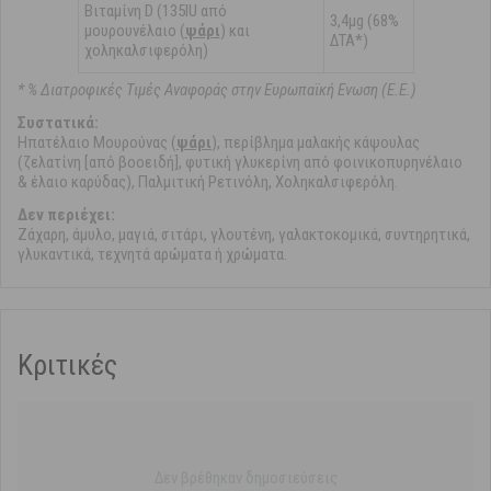
Βιταμίνη D (135IU από
3,4μg (68%
μουρουνέλαιο (
ψάρι
) και
ΔΤΑ*)
χοληκαλσιφερόλη)
* % Διατροφικές Τιμές Αναφοράς στην Ευρωπαϊκή Ενωση (Ε.Ε.)
Συστατικά:
Ηπατέλαιο Μουρούνας (
ψάρι
), περίβλημα μαλακής κάψουλας
(ζελατίνη [από βοοειδή], φυτική γλυκερίνη από φοινικοπυρηνέλαιο
& έλαιο καρύδας), Παλμιτική Ρετινόλη, Χοληκαλσιφερόλη.
Δεν περιέχει:
Ζάχαρη, άμυλο, μαγιά, σιτάρι, γλουτένη, γαλακτοκομικά, συντηρητικά,
γλυκαντικά, τεχνητά αρώματα ή χρώματα.
Κριτικές
Δεν βρέθηκαν δημοσιεύσεις