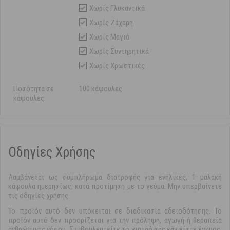
Χωρίς Γλυκαντικά
Χωρίς Ζάχαρη
Χωρίς Μαγιά
Χωρίς Συντηρητικά
Χωρίς Χρωστικές
Ποσότητα σε
100 κάψουλες
κάψουλες:
Οδηγίες Χρήσης
Λαμβάνεται ως συμπλήρωμα διατροφής για ενήλικες, 1 μαλακή
κάψουλα ημερησίως, κατά προτίμηση με το γεύμα. Μην υπερβαίνετε
τις οδηγίες χρήσης.
Το προϊόν αυτό δεν υπόκειται σε διαδικασία αδειοδότησης. Το
προϊόν αυτό δεν προορίζεται για την πρόληψη, αγωγή ή θεραπεία
ανθρώπινης νόσου. Συμβουλευτείτε το γιατρό σας εάν είστε έγκυος,