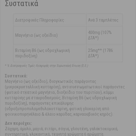
Συστατικά
Διατροφικές Πληροφορίες
Ανά 3 ταμπλέτες
400mg (107%
Μαγνήσιο (ως οξείδιο)
ΔΤΑ*)
Βιταμίνη Β6 (ως υδροχλωρική
25mg** (1786
πυριδοξίνη)
ΔΤΑ*)
* % Διατροφικές Τιμές Αναφοράς στην Ευρωπαϊκή Ενωση (Ε.Ε.)
Συστατικά:
Μαγνήσιο (ως οξείδιο), διογκωτικός παράγοντας
(μικροκρυσταλλική κυτταρίνη), αντισυσσωματωτικοί παράγοντες
(φυτικό στεατικό μαγνήσιο, διοξείδιο του πυριτίου), κόμμι
κυτταρίνης με σταυροδεσμούς, Βιταμίνη Β6 (ως υδροχλωρική
πυριδοξίνη), παράγοντες επικάλυψης
(υδροξυπροπυλομεθυλοκυτταρίνη, φυτική γλυκερίνη από
φοινικοπυρηνέλαιο & έλαιο καρύδας, καρναουβικός κηρός).
Δεν περιέχει:
Ζάχαρη, άμυλο, μαγιά, σιτάρι, σόγια, γλουτένη, γαλακτοκομικά,
συντηρητικά, γλυκαντικά, τεχνητά χρώματα ή αρώματα.