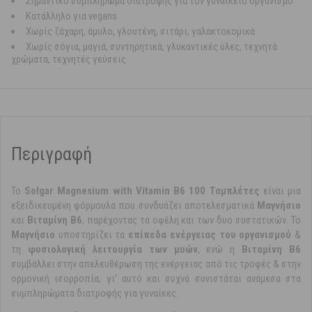
Σημαντικό συμπλήρωμα διατροφής για τον γυναικείο οργανισμό
Κατάλληλο για vegans
Χωρίς ζάχαρη, άμυλο, γλουτένη, σιτάρι, γαλακτοκομικά
Χωρίς σόγια, μαγιά, συντηρητικά, γλυκαντικές ύλες, τεχνητά
χρώματα, τεχνητές γεύσεις
Περιγραφή
Το
Solgar Magnesium with Vitamin B6 100 Ταμπλέτες
είναι μια
εξειδικευμένη φόρμουλα που συνδυάζει αποτελεσματικά
Μαγνήσιο
και
Βιταμίνη Β6
, παρέχοντας τα οφέλη και των δυο συστατικών. Το
Μαγνήσιο
υποστηρίζει τα
επίπεδα ενέργειας του οργανισμού
&
τη
φυσιολογική λειτουργία των μυών
, ενώ η
Βιταμίνη Β6
συμβάλλει στην απελευθέρωση της ενέργειας από τις τροφές & στην
ορμονική ισορροπία, γι' αυτό και συχνά συνιστάται ανάμεσα στα
συμπληρώματα διατροφής για γυναίκες.