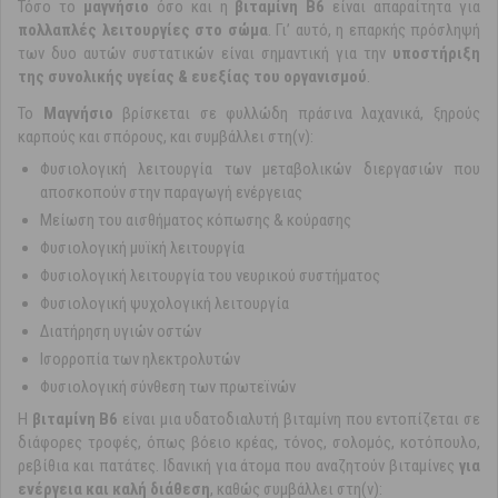
Τόσο το
μαγνήσιο
όσο και η
βιταμίνη Β6
είναι απαραίτητα για
πολλαπλές λειτουργίες στο σώμα
. Γι’ αυτό, η επαρκής πρόσληψή
των δυο αυτών συστατικών είναι σημαντική για την
υποστήριξη
της συνολικής υγείας & ευεξίας του οργανισμού
.
Το
Μαγνήσιο
βρίσκεται σε φυλλώδη πράσινα λαχανικά, ξηρούς
καρπούς και σπόρους, και συμβάλλει στη(ν):
Φυσιολογική λειτουργία των μεταβολικών διεργασιών που
αποσκοπούν στην παραγωγή ενέργειας
Μείωση του αισθήματος κόπωσης & κούρασης
Φυσιολογική μυϊκή λειτουργία
Φυσιολογική λειτουργία του νευρικού συστήματος
Φυσιολογική ψυχολογική λειτουργία
Διατήρηση υγιών οστών
Ισορροπία των ηλεκτρολυτών
Φυσιολογική σύνθεση των πρωτεϊνών
Η
βιταμίνη Β6
είναι μια υδατοδιαλυτή βιταμίνη που εντοπίζεται σε
διάφορες τροφές, όπως βόειο κρέας, τόνος, σολομός, κοτόπουλο,
ρεβίθια και πατάτες. Ιδανική για άτομα που αναζητούν βιταμίνες
για
ενέργεια και καλή διάθεση
, καθώς συμβάλλει στη(ν):