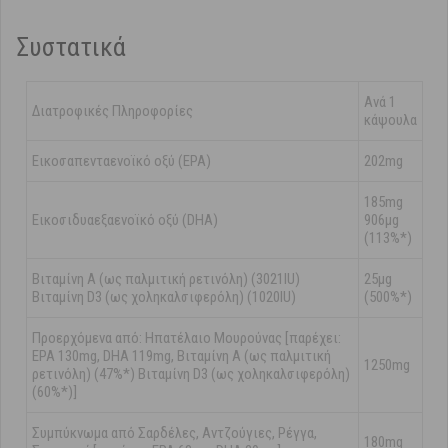
Συστατικά
Ανά 1
Διατροφικές Πληροφορίες
κάψουλα
Εικοσαπενταενοϊκό οξύ (ΕΡΑ)
202mg
185mg
Εικοσιδυαεξαενοϊκό οξύ (DHA)
906μg
(113%*)
Βιταμίνη Α (ως παλμιτική ρετινόλη) (3021IU)
25μg
Βιταμίνη D3 (ως χοληκαλσιφερόλη) (1020IU)
(500%*)
Προερχόμενα από: Ηπατέλαιο Μουρούνας [παρέχει:
ΕΡΑ 130mg, DHA 119mg, Βιταμίνη Α (ως παλμιτική
1250mg
ρετινόλη) (47%*) Βιταμίνη D3 (ως χοληκαλσιφερόλη)
(60%*)]
Συμπύκνωμα από Σαρδέλες, Αντζούγιες, Ρέγγα,
180mg