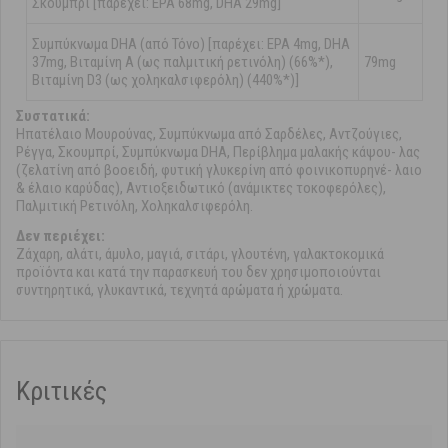
Σκουμπρί [παρέχει: ΕΡΑ 68mg, DHA 29mg]
Συμπύκνωμα DHA (από Τόνο) [παρέχει: ΕΡΑ 4mg, DHA
37mg, Βιταμίνη Α (ως παλμιτική ρετινόλη) (66%*),
79mg
Βιταμίνη D3 (ως χοληκαλσιφερόλη) (440%*)]
Συστατικά:
Ηπατέλαιο Μουρούνας, Συμπύκνωμα από Σαρδέλες, Αντζούγιες,
Ρέγγα, Σκουμπρί, Συμπύκνωμα DHA, Περίβλημα μαλακής κάψου- λας
(ζελατίνη από βοοειδή, φυτική γλυκερίνη από φοινικοπυρηνέ- λαιο
& έλαιο καρύδας), Αντιοξειδωτικό (ανάμικτες τοκοφερόλες),
Παλμιτική Ρετινόλη, Χοληκαλσιφερόλη.
Δεν περιέχει:
Ζάχαρη, αλάτι, άμυλο, μαγιά, σιτάρι, γλουτένη, γαλακτοκομικά
προϊόντα και κατά την παρασκευή του δεν χρησιμοποιούνται
συντηρητικά, γλυκαντικά, τεχνητά αρώματα ή χρώματα.
Κριτικές