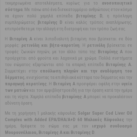
τεκμηριωμένα αποτελέσματα, κυρίως για το
ανοσοποιητικό
σύστημα
. Με πάνω από ένα δισεκατομμύριο ανθρώπους στον κόσμο
να έχουν πολύ χαμηλά επίπεδα
βιταμίνης D
, η πρόσληψη
συμπληρώματος
βιταμίνης D
είναι καλός τρόπος αναπλήρωσης,
επιπρόσθετα με την αλλαγή στη διατροφή και τον τρόπο ζωή σας.
Η
Βιταμίνη A
είναι λιποδιαλυτή βιταμίνη που βρίσκεται σε δύο
μορφές:
ρετινόλη και βήτα-καροτίνη
. Η
ρετινόλη
βρίσκεται σε
τροφές ζωικών πηγών, με τον άλλο τύπο της
Βιταμίνης Α
που
προέρχεται από φρούτα και λαχανικά με χρώμα. Πολλά συστήματα
του σώματος εξαρτώνται από τα επαρκή επίπεδα
Βιταμίνης Α.
Συμμετέχει στην
επούλωση πληγών και την αναδόμηση του
δέρματος
, ενισχύοντας τα επιθηλιακά κύτταρα του δέρματος και την
παραγωγή κερατίνης
. Η
Βιταμίνη Α
προσφέρει οφέλη στην
υγεία
των ματιών
και τον αμφιβληστροειδή για την όραση κατά την ημέρα
και τη νύχτα. Χαμηλά επίπεδα
βιταμίνης Α
μπορεί να προκαλέσουν
αδύνατη όραση.
Με τη χορήγηση 1 μαλακής κάψουλας
Solgar Super Cod Liver Oil
Complex with Added EPA/DHA/A+D 60 Μαλακές Κάψουλες
την
ημέρα, θρέφετε το σώμα σας με τον
ισχυρό συνδυασμό
Μουρουνέλαιου, Βιταμίνης Α και Βιταμίνης D
.