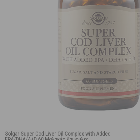
Solgar Super Cod Liver Oil Complex with Added
EPA/DHA/A+D 60 Μαλακές Κάψουλες