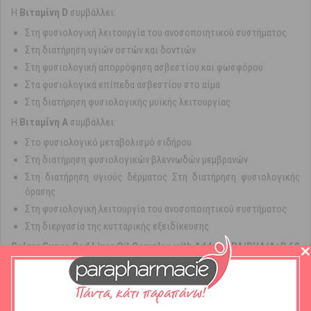
Η
Βιταμίνη D
συμβάλλει:
Στη φυσιολογική λειτουργία του ανοσοποιητικού συστήματος
Στη διατήρηση υγιών οστών και δοντιών
Στη φυσιολογική απορρόφηση ασβεστίου και φωσφόρου
Στα φυσιολογικά επίπεδα ασβεστίου στο αίμα
Στη διατήρηση φυσιολογικής μυϊκής λειτουργίας
Η
Βιταμίνη A
συμβάλλει:
Στο φυσιολογικό μεταβολισμό σιδήρου
Στη διατήρηση φυσιολογικών βλεννωδών μεμβρανών
Στη διατήρηση υγιούς δέρματος Στη διατήρηση φυσιολογικής
όρασης
Στη φυσιολογική λειτουργία του ανοσοποιητικού συστήματος
Στη διεργασία της κυτταρικής εξειδίκευσης
Solgar Super Cod Liver Oil Complex with Added EPA/DHA/A+D 60
Μαλακές Κάψουλες