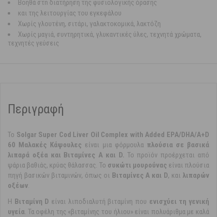
Βοηθά στn διατήρηση της φυσιολογικής όρασης
και της λειτουργίας του εγκεφάλου
Χωρίς γλουτένη, σιτάρι, γαλακτοκομικά, λακτόζη
Χωρίς μαγιά, συντηρητικά, γλυκαντικές ύλες, τεχνητά χρώματα,
τεχνητές γεύσεις
Περιγραφή
Το
Solgar Super Cod Liver Oil Complex with Added EPA/DHA/A+D
60 Μαλακές Κάψουλες
είναι μια φόρμουλα
πλούσια σε βασικά
λιπαρά οξέα και Βιταμίνες Α και D.
To προϊόν προέρχεται από
ψάρια βαθιάς, κρύας θάλασσας. Το
συκώτι μουρούνας
είναι πλούσια
πηγή βασικών βιταμινών, όπως οι
Βιταμίνες Α και D
, και
λιπαρών
οξέων
.
Η
Βιταμίνη D
είναι λιποδιαλυτή βιταμίνη που
ενισχύει τη γενική
υγεία
. Τα οφέλη της «βιταμίνης του ήλιου» είναι πολυάριθμα με καλά