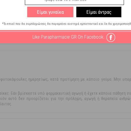
Γλυκαντικά
Είμαι γυναίκα
Είμαι άντρας
 Ζάχαρη
 Μαγιά
*Το email που θα συμπληρώσεις θα παραμείνει αυστηρά εμπιστευτικό και δε θα χρησιμοποιηθ
λες
Like Parapharmacie GR On Facebook:
φυτοκάψουλες ημερησίως, κατά προτίμηση με κάποιο γεύμα. Μην υπερ
αίκες. Εάν βρίσκεστε υπό φαρμακευτική αγωγή ή έχετε κάποια πάθηση συ
οϊόν αυτό δεν προορίζεται για την πρόληψη, αγωγή ή θεραπεία ανθρ
ίαιτας.