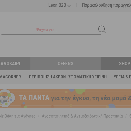
|
Leon B2B
Παρακολούθηση παραγγε
ΚΑΛΟΚΑΊΡΙ
OFFERS
SHOP
MACORNER
ΠΕΡΙΠΟΊΗΣΗ ΆΚΡΩΝ
ΣΤΟΜΑΤΙΚΉ ΥΓΙΕΙΝΉ
ΥΓΕΊΑ & 
Με Βάση τις Ανάγκες
/
Ανοσοποιητικό & Αντιοξειδωτική Προστασία
/