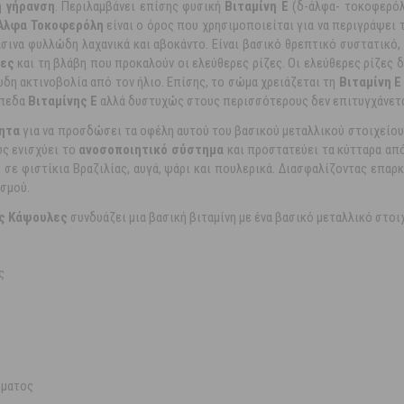
 γήρανση
. Περιλαμβάνει επίσης φυσική
Βιταμίνη Ε
(δ-άλφα- τοκοφερόλη
Άλφα Τοκοφερόλη
είναι ο όρος που χρησιμοποιείται για να περιγράψει 
άσινα φυλλώδη λαχανικά και αβοκάντο. Είναι βασικό θρεπτικό συστατικό,
ρες
και τη βλάβη που προκαλούν οι ελεύθερες ρίζες. Οι ελεύθερες ρίζες 
δη ακτινοβολία από τον ήλιο. Επίσης, το σώμα χρειάζεται τη
Βιταμίνη Ε
ίπεδα
Βιταμίνης Ε
αλλά δυστυχώς στους περισσότερους δεν επιτυγχάνετα
ητα
για να προσδώσει τα οφέλη αυτού του βασικού μεταλλικού στοιχείο
ώς ενισχύει το
ανοσοποιητικό σύστημα
και προστατεύει τα κύτταρα απ
 σε φιστίκια Βραζιλίας, αυγά, ψάρι και πουλερικά. Διασφαλίζοντας επα
ισμού.
ές Κάψουλες
συνδυάζει μια βασική βιταμίνη με ένα βασικό μεταλλικό στοιχ
ς
ήματος