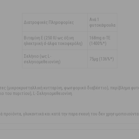
Ανά 1
Διατροφικές Πληροφορίες
φυτοκάψουλα
Βιταμίνη E (250 IU ως όξινη
168mg α-ΤΕ
ηλεκτρική d-άλφα τοκοφερόλη)
(1400%*)
Σελήνιο (ως L-
75μg (136%*)
σεληνιομεθειονίνη)
ντες (μικροκρυσταλλική κυτταρίνη, φωσφορικό διαβέστιο), περίβλημα φ
ο του πυριτίου), L-Σεληνιομεθειονίνη.
ικά προϊόντα, γλυκαντικά και κατά την παρα σκευή του δεν χρησιμοποιούντ