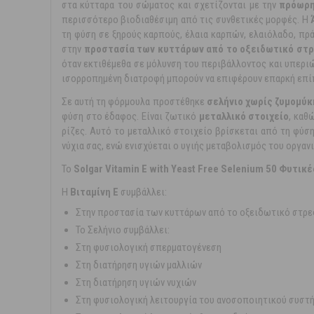
στα κύτταρα του σώματος και σχετίζονται με την
πρόωρη
περισσότερο βιοδιαθέσιμη από τις συνθετικές μορφές. Η
τη φύση σε ξηρούς καρπούς, έλαια καρπών, ελαιόλαδο, πρ
στην
προστασία των κυττάρων από το οξειδωτικό στ
όταν εκτιθέμεθα σε μόλυνση του περιβάλλοντος και υπεριώ
ισορροπημένη διατροφή μπορούν να επιφέρουν επαρκή επ
Σε αυτή τη φόρμουλα προστέθηκε
σελήνιο
χωρίς ζυμομύκ
φύση στο έδαφος. Είναι ζωτικό
μεταλλικό στοιχείο
, καθ
ρίζες. Αυτό το μεταλλικό στοιχείο βρίσκεται από τη φύση
νύχια σας, ενώ ενισχύεται ο υγιής μεταβολισμός του οργαν
Το
Solgar Vitamin E with Yeast Free Selenium 50 Φυτικ
Η
Βιταμίνη Ε
συμβάλλει:
Στην προστασία των κυττάρων από το οξειδωτικό στρε
Το Σελήνιο συμβάλλει:
Στη φυσιολογική σπερματογένεση
Στη διατήρηση υγιών μαλλιών
Στη διατήρηση υγιών νυχιών
Στη φυσιολογική λειτουργία του ανοσοποιητικού συστ