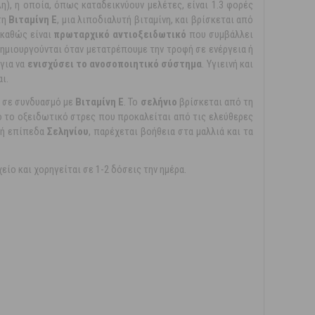
), η οποία, όπως καταδεικνύουν μελέτες, είναι 1.3 φορές
τη
Βιταμίνη Ε
, μια λιποδιαλυτή βιταμίνη, και βρίσκεται από
 καθώς είναι
πρωταρχικό αντιοξειδωτικό
που συμβάλλει
δημιουργούνται όταν μετατρέπουμε την τροφή σε ενέργεια ή
για να
ενισχύσει το ανοσοποιητικό σύστημα
. Υγιεινή και
ι.
υ σε συνδυασμό με
Βιταμίνη Ε
. Το
σελήνιο
βρίσκεται από τη
ό το οξειδωτικό στρες που προκαλείται από τις ελεύθερες
ρκή επίπεδα
Σεληνίου
, παρέχεται βοήθεια στα μαλλιά και τα
είο και χορηγείται σε 1-2 δόσεις την ημέρα.