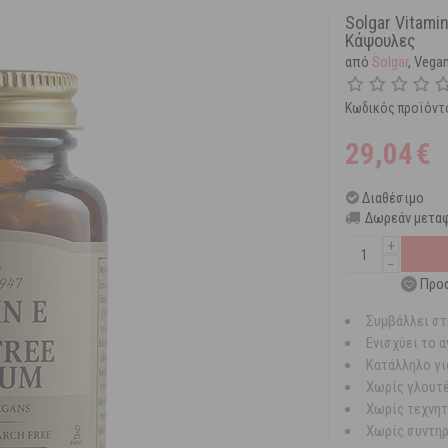
Solgar Vitami
Κάψουλες
από
Solgar
, Vega
Κωδικός προϊόντ
29,04
€
Διαθέσιμο
Δωρεάν μεταφ
+
−
Προσ
Συμβάλλει στ
Ενισχύει το 
Κατάλληλο για
Χωρίς γλουτέ
Χωρίς τεχνητ
Χωρίς συντηρη