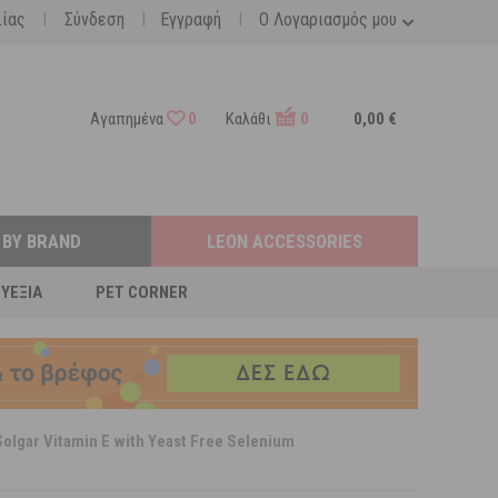
|
|
|
λίας
Σύνδεση
Εγγραφή
Ο Λογαριασμός μου
Αγαπημένα
0
Καλάθι
0
0,00 €
 BY BRAND
LEON ACCESSORIES
ΕΥΕΞΊΑ
PET CORNER
Solgar Vitamin E with Yeast Free Selenium