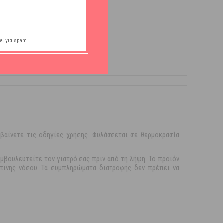
εί για spam
βαίνετε τις οδηγίες χρήσης. Φυλάσσεται σε θερμοκρασία
μβουλευτείτε τον γιατρό σας πριν από τη λήψη. Το προϊόν
ώπινης νόσου. Τα συμπληρώματα διατροφής δεν πρέπει να