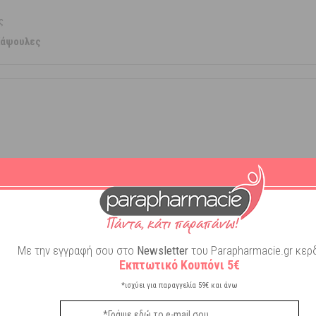
ς
 Κάψουλες
s
rians
Με την εγγραφή σου στο
Newsletter
του Parapharmacie.gr κερδ
Εκπτωτικό Κουπόνι 5€
Αλάτι
*ισχύει για παραγγελία 59€ και άνω
Γαλακτοκομικά
Γλουτένη