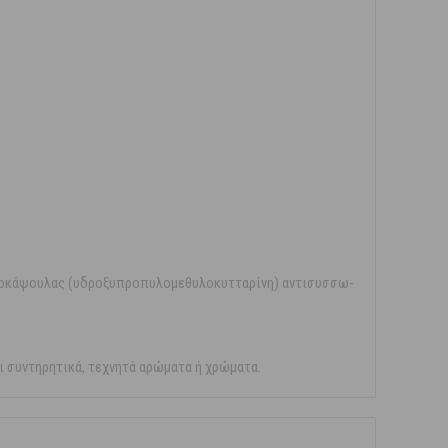
υτοκάψουλας (υδροξυπροπυλομεθυλοκυτταρίνη) αντισυσσω-
αι συντηρητικά, τεχνητά αρώματα ή χρώματα.