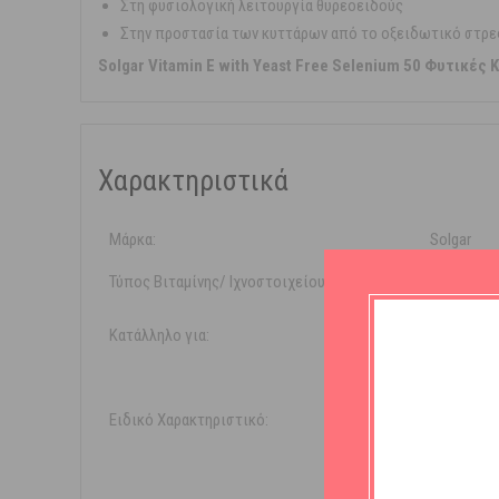
Στη φυσιολογική λειτουργία θυρεοειδούς
Στην προστασία των κυττάρων από το οξειδωτικό στρε
Solgar Vitamin E with Yeast Free Selenium 50 Φυτικές
Χαρακτηριστικά
Μάρκα:
Solgar
Τύπος Βιταμίνης/ Ιχνοστοιχείου:
Vit E
Κατάλληλο για:
Vegan
Vegete
Ειδικό Χαρακτηριστικό:
Χωρίς 
Χωρίς 
Χωρίς 