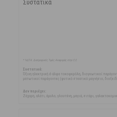
Συστατικά
* %ΔΤΑ: Διατροφικές Τιμές Αναφοράς στην Ε.Ε
Συστατικά:
Όξινη ηλεκτρική d-άλφα τοκοφερόλη, διογκωτικοί παράγο
ματωτικοί παράγοντες (φυτικό στεατικό μαγνήσιο, διοξείδι
Δεν περιέχει:
Ζάχαρη, αλάτι, άμυλο, γλουτένη, μαγιά, σιτάρι, γαλακτοκομ