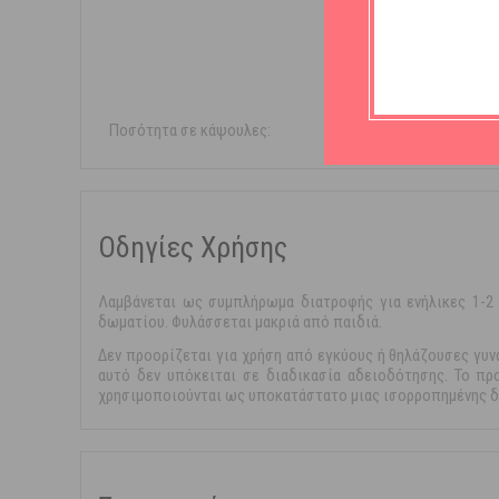
Χωρίς 
Χωρίς
Χωρίς
Ποσότητα σε κάψουλες:
50 κάψου
Οδηγίες Χρήσης
Λαμβάνεται ως συμπλήρωμα διατροφής για ενήλικες 1-2 
δωματίου. Φυλάσσεται μακριά από παιδιά.
Δεν προορίζεται για χρήση από εγκύους ή θηλάζουσες γυν
αυτό δεν υπόκειται σε διαδικασία αδειοδότησης. Το πρ
χρησιμοποιούνται ως υποκατάστατο μιας ισορροπημένης δ