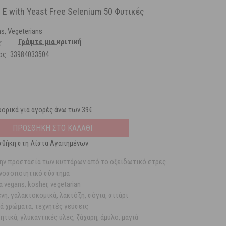
n E with Yeast Free Selenium 50 Φυτικές
ns, Vegeterians
Γράψτε μια κριτική
ος:
33984033504
ορικά για αγορές άνω των 39€
ΠΡΟΣΘΗΚΗ ΣΤΟ ΚΑΛΑΘΙ
θήκη στη Λίστα Αγαπημένων
ην προστασία των κυττάρων από το οξειδωτικό στρες
ανοσοποιητικό σύστημα
 vegans, kosher, vegetarian
νη, γαλακτοκομικά, λακτόζη, σόγια, σιτάρι
ά χρώματα, τεχνητές γεύσεις
τικά, γλυκαντικές ύλες, ζάχαρη, άμυλο, μαγιά