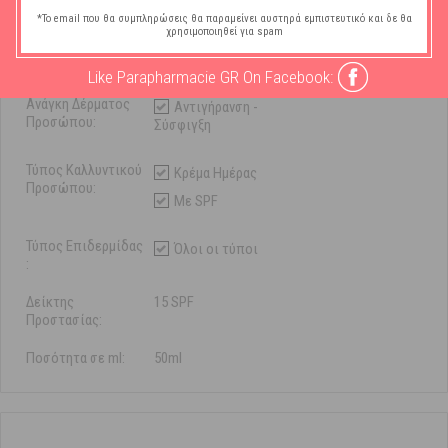
Χαρακτηριστικά
*Το email που θα συμπληρώσεις θα παραμείνει αυστηρά εμπιστευτικό και δε θα
χρησιμοποιηθεί για spam
Μάρκα:
Sostar
Like Parapharmacie GR On Facebook:
Ανάγκη Δέρματος
Αντιγήρανση -
Προσώπου:
Σύσφιγξη
Τύπος Καλλυντικού
Κρέμα Ημέρας
Προσώπου:
Με SPF
Τύπος Επιδερμίδας
Όλοι οι τύποι
:
Δείκτης
15 SPF
Προστασίας:
Ποσότητα σε ml:
50ml