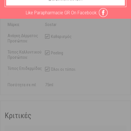
Χαρακτηριστικά
Like Parapharmacie GR On Facebook:
Μάρκα:
Sostar
Ανάγκη Δέρματος
Καθαρισμός
Προσώπου:
Τύπος Καλλυντικού
Peeling
Προσώπου:
Τύπος Επιδερμίδας
Όλοι οι τύποι
:
Ποσότητα σε ml:
75ml
Κριτικές