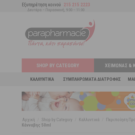
Εξυπηρέτηση κοινού
215 215 2223
Δευτέρα – Παρασκευή, 9:00 – 11:00
SHOP BY CATEGORY
ΧΕΙΜΏΝΑΣ & 
ΚΑΛΛΥΝΤΙΚΆ
ΣΥΜΠΛΗΡΏΜΑΤΑ ΔΙΑΤΡΟΦΉΣ
MA
Αρχική
/
Shop by Category
/
Καλλυντικά
/
Περιποίηση Π
Κάνναβης 50ml