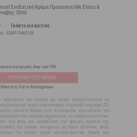
bisoil Ενυδατική Κρέμα Προσώπου Με Έλαιο &
νναβης 50ml
Γράψτε μια κριτική
ος:
5200115462105
ορικά για αγορές άνω των 39€
ΠΡΟΣΘΗΚΗ ΣΤΟ ΚΑΛΑΘΙ
θήκη στη Λίστα Αγαπημένων
μα προσώπου και λαιμού με υψηλή περιεκτικότητα σε
και βιολογικό εκχύλισμα κάνναβης. Η κάνναβη περιέχει Ω3,
έρουν πλούσια θρέψη στην επιδερμίδα, αποτρέπουν την
ταπολεμούν την πρόωρη γήρανση και την εμφάνιση ρυτίδων.
ούν ένα φιλμ και φυλακίζουν την φυσική υγρασία της
σύνθεση της κρέμας ενισχύεται με έλαιο ηλίανθου, αλόη,
όκολου τα οποία έχουν αντιοξειδωτική δράση και