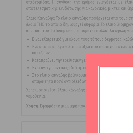
επιδερμίδας. Η σύνθεση της κρέμας ενισχύεται με έλα
αποτελεσματικής ενυδάτωσης για κανονικές, μικτές και ξη
Έλαιο Κάνναβης: Το έλαιο κάνναβης προέρχεται από τους σπ
έλαιο THC το οποίο δημιουργεί ευφορία. Το έλαιο βιομηχαν
σύσταση του. Το hemp seed oil παρέχει πολλαπλά οφέλη για
Είναι εξαιρετικό για όλους τους τύπους δέρματος, καθ
Ένα από τα ωμέγα-6 λιπαρά οξέα που περιέχει το έλαιο
κυττάρων.
Καταπραΰνει την ερεθισμένη επιδερμίδα, ενώ την ενυδα
Έχει αντιγηραντικές ιδιότητες, καθώς μπορεί να μειώσε
Στο έλαιο κάνναβης βρίσκουμε 21 αμινοξέα, συστατικά 
απαραίτητα ποσά αντιοξειδωτικών (βιτ Ε), φυτικών στε
Χρησιμοποιείται έλαιο κάνναβης σε βιολογική μορφή από 
νομοθεσία.
Χρήση
: Εφαρμόστε μια μικρή ποσότητα στην περιοχή του π