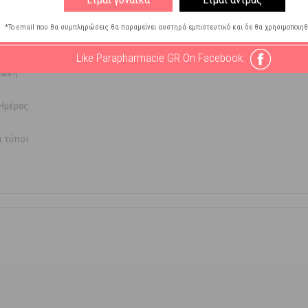
*Το email που θα συμπληρώσεις θα παραμείνει αυστηρά εμπιστευτικό και δε θα χρησιμοποιηθ
Like Parapharmacie GR On Facebook:
τωση
Ημέρας
ι τύποι