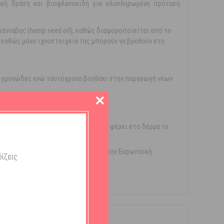
τική δράση και βιοφλανοειδή για ολοκληρωμένη πρόταση
κάνναβης (hemp seed oil), καθώς διαφοροποιείται από το
, καθώς μόνο ιχνοστοιχεία της μπορούν να βρεθούν στη
ιφλεγμονώδες ενώ ταυτόχρονα βοηθάει στην παραγωγή νέων
 δημιουργία καινούργιων.
 της ατοπικής δερματίτιδας και προσφέρει στο δέρμα τα
τα και την απόλυτη συμβατότητα με την Ευρωπαϊκή
ίζεις