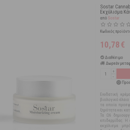
Sostar Canna
Εκχύλισμα Κά
από
Sostar
Κωδικός προϊόντ
10,78
€
Διαθέσιμο
Δωρεάν μεταφ
+
−
Προσ
Ενυδατική κρέ
βιολογικό έλαιο 
τα οποία προσφ
ξηρότητα και κα
Τα Ω6 δημιουργ
επιδερμίδας. Η 
εκχύλισμα μπρ