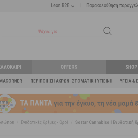
|
Leon B2B
Παρακολούθηση παραγγε
ΚΑΛΟΚΑΊΡΙ
OFFERS
SHOP
MACORNER
ΠΕΡΙΠΟΊΗΣΗ ΆΚΡΩΝ
ΣΤΟΜΑΤΙΚΉ ΥΓΙΕΙΝΉ
ΥΓΕΊΑ & 
ροσώπου
/
Ενυδατικές Κρέμες - Οροί
/
Sostar Cannabisoil Ενυδατική