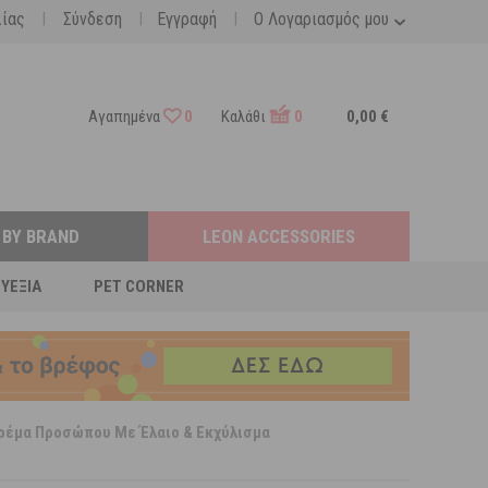
|
|
|
λίας
Σύνδεση
Εγγραφή
Ο Λογαριασμός μου
Αγαπημένα
0
Καλάθι
0
0,00 €
 BY BRAND
LEON ACCESSORIES
ΕΥΕΞΊΑ
PET CORNER
 Κρέμα Προσώπου Με Έλαιο & Εκχύλισμα