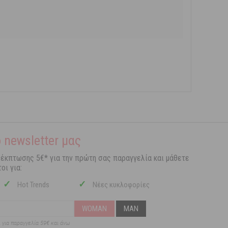
 newsletter μας
 έκπτωσης 5€* για την πρώτη σας παραγγελία και μάθετε
οι για:
✓
✓
Hot Trends
Νέες κυκλοφορίες
WOMAN
MAN
ι για παραγγελία 59€ και άνω