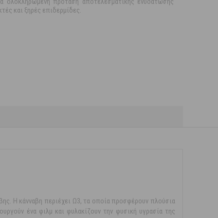
ια ολοκληρωμένη πρόταση αποτελεσματικής ενυδάτωσης
ικτές και ξηρές επιδερμίδες.
βης. Η κάνναβη περιέχει Ω3, τα οποία προσφέρουν πλούσια
ουργούν ένα φιλμ και φυλακίζουν την φυσική υγρασία της