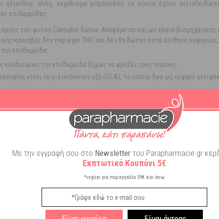
ιο ηλίανθου, αλόη, εκχύλισμα μπρόκολου τα οποία έχουν αντιοξειδω
ρές επιδερμίδες.
όρους του φυτού Cannabis Sativa. Αναφέρεται και ως έλαιο βιομηχανικής 
ικής κάνναβης δεν περιέχει THC και δεν θα δώσει ποτέ αίσθηση ευφορίας
 την επιδερμίδα:
ώς ενυδατώνει την επιδερμίδα δίχως να φράζει τους πόρους.
 κάνναβης είναι το γ-λινολενικό οξύ (GLA), το οποίο δρα ως ισχυρό αντ
τώνει.
ι τις λεπτές γραμμές και τις ρυτίδες έκφρασης, αλλά και να προλάβει την
που είναι απαραίτητα για την υγεία του δέρματος. Μειώνει τα συμπτώματα
ρολών και μετάλλων που χρειάζεται.
πιστοποιημένες εκτάσεις καλλιέργειας εξασφαλίζοντας την υψηλή ποιότη
Με την εγγραφή σου στο
Newsletter
του Parapharmacie.gr κερδ
Εκπτωτικό Κουπόνι 5€
ροσώπου και του λαιμού.
*ισχύει για παραγγελία 59€ και άνω
Είμαι γυναίκα
Είμαι άντρας