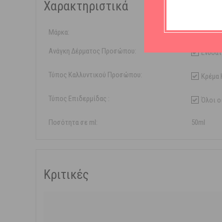
Χαρακτηριστικά
Μάρκα:
Sostar
Ανάγκη Δέρματος Προσώπου:
Ενυδά
Τύπος Καλλυντικού Προσώπου:
Κρέμα 
Τύπος Επιδερμίδας :
Όλοι ο
Ποσότητα σε ml:
50ml
Κριτικές