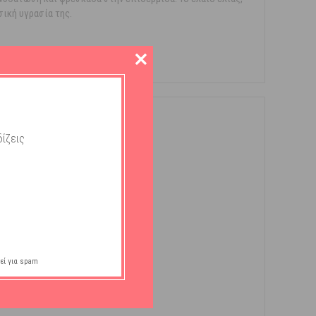
ική υγρασία της.
ίζεις
εί για spam