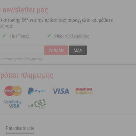
 newsletter μας
 έκπτωσης 5€* για την πρώτη σας παραγγελία και μάθετε
οι για:
✓
✓
Hot Trends
Νέες κυκλοφορίες
WOMAN
MAN
ι για παραγγελία 59€ και άνω
Τρόποι πληρωμής
Parapharmacie