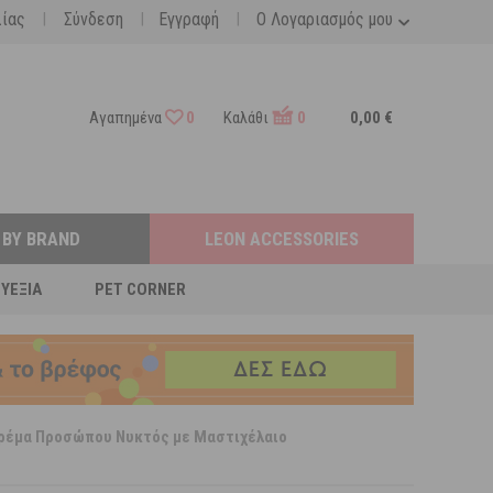
|
|
|
λίας
Σύνδεση
Εγγραφή
Ο Λογαριασμός μου
Αγαπημένα
0
Καλάθι
0
0,00 €
 BY BRAND
LEON ACCESSORIES
ΕΥΕΞΊΑ
PET CORNER
 Κρέμα Προσώπου Νυκτός με Μαστιχέλαιο