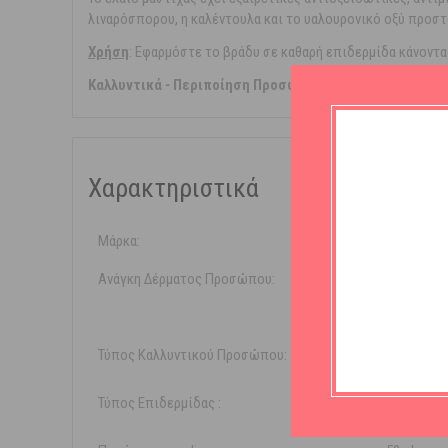
λιναρόσπορου, η καλέντουλα και το υαλουρονικό οξύ προστ
Χρήση
: Εφαρμόστε το βράδυ σε καθαρή επιδερμίδα κάνοντα
Καλλυντικά
-
Περιποίηση Προσώπου
-
Μαστίχα, Υαλουρ
Χαρακτηριστικά
Μάρκα:
Sostar
Ανάγκη Δέρματος Προσώπου:
Αντιγή
Ενυδά
Τύπος Καλλυντικού Προσώπου:
Κρέμα 
Τύπος Επιδερμίδας :
Όλοι ο