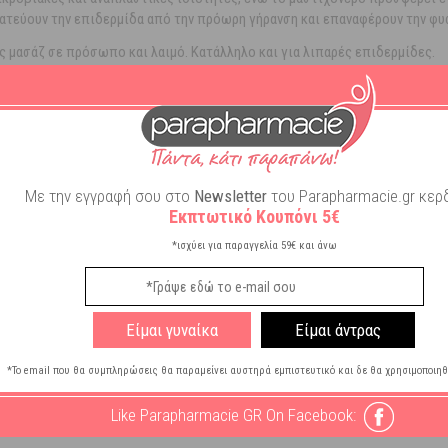
ατεύουν την επιδερμίδα από την πρόωρη γήρανση και επαναφέρουν την φυσ
ς μασάζ σε πρόσωπο και λαιμό. Κατάλληλο και για λιπαρές επιδερμίδες.
ονικό Οξύ, Καλέντουλα
Με την εγγραφή σου στο
Newsletter
του Parapharmacie.gr κερδ
Εκπτωτικό Κουπόνι 5€
*ισχύει για παραγγελία 59€ και άνω
ρανση - Σύσφιγξη
τωση
Είμαι γυναίκα
Είμαι άντρας
Νυκτός
*Το email που θα συμπληρώσεις θα παραμείνει αυστηρά εμπιστευτικό και δε θα χρησιμοποιηθ
ι τύποι
Like Parapharmacie GR On Facebook: