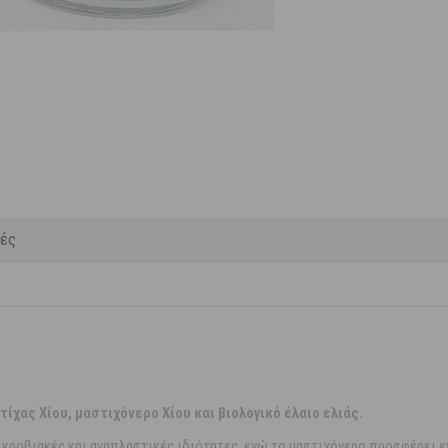
κές
ίχας Χίου, μαστιχόνερο Χίου και βιολογικό έλαιο ελιάς.
μικροβιακές και αναπλαστικές ιδιότητες, ενώ το μαστιχόνερο προσφέρει ε