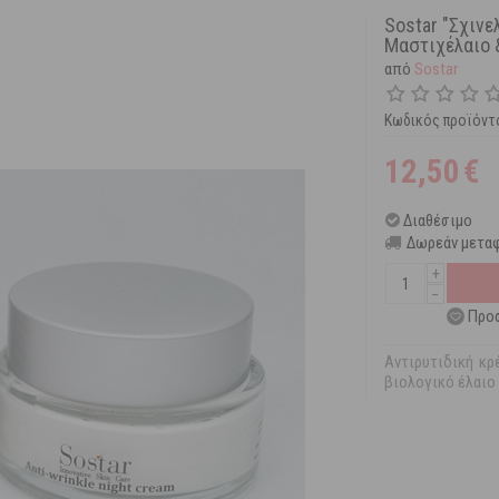
Sostar "Σχιν
Μαστιχέλαιο 
από
Sostar
Κωδικός προϊόντ
12,50
€
Διαθέσιμο
Δωρεάν μεταφ
+
−
Προσ
Αντιρυτιδική κρ
βιολογικό έλαιο 