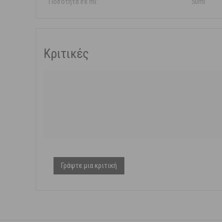
Ποσότητα σε ml:
50ml
Κριτικές
Γράψτε μια κριτική