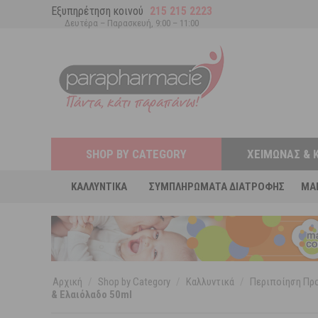
Εξυπηρέτηση κοινού
215 215 2223
Δευτέρα – Παρασκευή, 9:00 – 11:00
SHOP BY CATEGORY
ΧΕΙΜΏΝΑΣ & 
ΚΑΛΛΥΝΤΙΚΆ
ΣΥΜΠΛΗΡΏΜΑΤΑ ΔΙΑΤΡΟΦΉΣ
MA
Αρχική
/
Shop by Category
/
Καλλυντικά
/
Περιποίηση Π
& Ελαιόλαδο 50ml