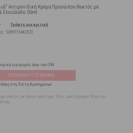
ελιά" Αντιρυτιδική Κρέμα Προσώπου Νυκτός με
& Ελαιόλαδο 50ml
Γράψτε μια κριτική
ος:
5200115462372
ορικά για αγορές άνω των 39€
ΠΡΟΣΘΗΚΗ ΣΤΟ ΚΑΛΑΘΙ
θήκη στη Λίστα Αγαπημένων
έμα νυκτός με έλαιο μαστίχας Χίου, μαστιχόνερο Χίου και
ελιάς.