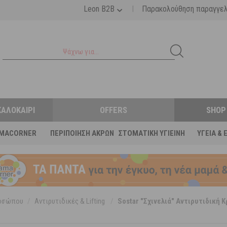
|
Leon B2B
Παρακολούθηση παραγγε
ΚΑΛΟΚΑΊΡΙ
OFFERS
SHOP
MACORNER
ΠΕΡΙΠΟΊΗΣΗ ΆΚΡΩΝ
ΣΤΟΜΑΤΙΚΉ ΥΓΙΕΙΝΉ
ΥΓΕΊΑ & 
ροσώπου
/
Αντιρυτιδικές & Lifting
/
Sostar "Σχινελιά" Αντιρυτιδική