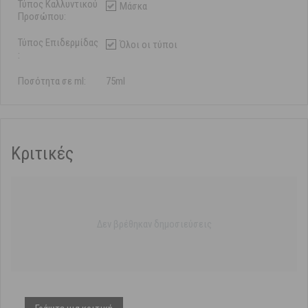
Τύπος Καλλυντικού
Μάσκα
Προσώπου:
Τύπος Επιδερμίδας
Όλοι οι τύποι
:
Ποσότητα σε ml:
75ml
Κριτικές
Δεν βρέθηκαν δημοσιεύσεις