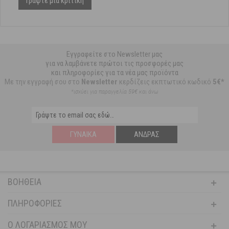
Γράψτε μια κριτική
Εγγραφείτε στο Newsletter μας
για να λαμβάνετε πρώτοι τις προσφορές μας
και πληροφορίες για τα νέα μας προϊόντα
Με την εγγραφή σου στο
Newsletter
κερδίζεις εκπτωτικό κωδικό
5€*
*ισχύει για παραγγελία 59€ και άνω
ΓΥΝΑΊΚΑ
ΆΝΔΡΑΣ
ΒΟΉΘΕΙΑ
ΠΛΗΡΟΦΟΡΊΕΣ
Ο ΛΟΓΑΡΙΑΣΜΌΣ ΜΟΥ