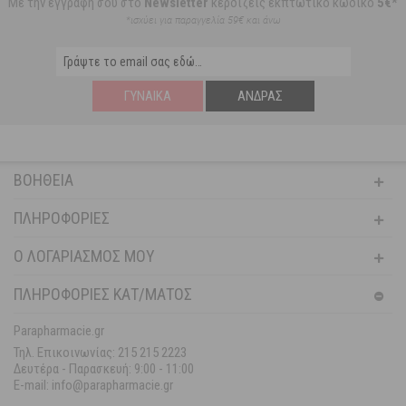
Με την εγγραφή σου στο
Newsletter
κερδίζεις εκπτωτικό κωδικό
5€*
*ισχύει για παραγγελία 59€ και άνω
ΓΥΝΑΊΚΑ
ΆΝΔΡΑΣ
ΒΟΉΘΕΙΑ
ΠΛΗΡΟΦΟΡΊΕΣ
Ο ΛΟΓΑΡΙΑΣΜΌΣ ΜΟΥ
ΠΛΗΡΟΦΟΡΙΕΣ ΚΑΤ/ΜΑΤΟΣ
Parapharmacie.gr
Τηλ. Επικοινωνίας: 215 215 2223
Δευτέρα - Παρασκευή:
9:00 - 11:00
E-mail: info@parapharmacie.gr