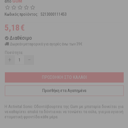
GUM
από
Κωδικός προϊόντος:
5213000111453
5,18
€
Διαθέσιμο
Δωρεάν μεταφορικά για αγορές άνω των 39€
Ποσότητα:
+
−
ΠΡΟΣΘΗΚΗ ΣΤΟ ΚΑΛΑΘΙ
Προσθήκη στα Αγαπημένα
Η Activital Sonic Οδοντόβουρτσα της Gum με μπαταρία δονείται για
να καθαρίσει απαλά τα δόντια και να τονώσει τα ούλα, για μια υγιεινή
στοματική φροντίδα κάθε μέρα.