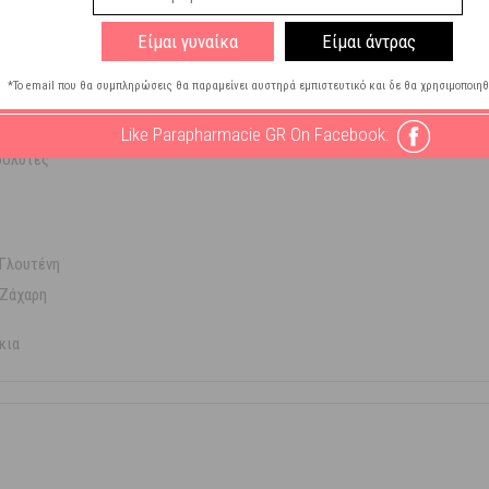
Είμαι γυναίκα
Είμαι άντρας
*Το email που θα συμπληρώσεις θα παραμείνει αυστηρά εμπιστευτικό και δε θα χρησιμοποιηθ
Like Parapharmacie GR On Facebook:
ρολύτες
s
Γλουτένη
 Ζάχαρη
κια