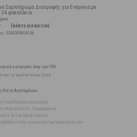
ive Συμπλήρωμα Διατροφής για Ενέργεια με
 24 φακελάκια
egans
Γράψτε μια κριτική
ος:
5200309854136
ορικά για αγορές άνω των 39€
όταν το προϊόν είναι ξανά
η Λίστα Αγαπημένων
ive Συμπλήρωμα Διατροφής
 με Ηλεκτρολύτες 24 φακελάκια
κάλιο & 5 ακόμη βιταμίνες
συμβάλλει στην ισορροπία των ηλεκτρολυτών