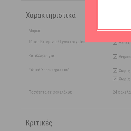
Χαρακτηριστικά
Μάρκα:
Supradyn
Τύπος Βιταμίνης/ Ιχνοστοιχείου:
Ηλεκτ
Κατάλληλο για:
Vegan
Ειδικό Χαρακτηριστικό:
Χωρίς 
Χωρίς
Ποσότητα σε φακελάκια:
24 φακελά
Κριτικές