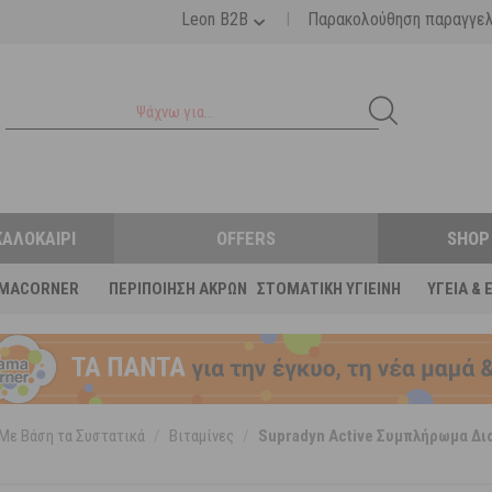
|
Leon B2B
Παρακολούθηση παραγγε
ΚΑΛΟΚΑΊΡΙ
OFFERS
SHOP
MACORNER
ΠΕΡΙΠΟΊΗΣΗ ΆΚΡΩΝ
ΣΤΟΜΑΤΙΚΉ ΥΓΙΕΙΝΉ
ΥΓΕΊΑ & 
Με Βάση τα Συστατικά
/
Βιταμίνες
/
Supradyn Active Συμπλήρωμα Δι