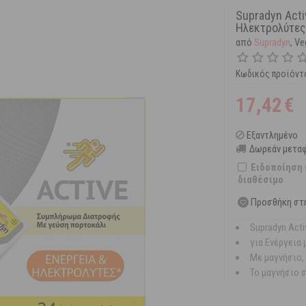
Supradyn Act
Ηλεκτρολύτες
από
Supradyn
, V
Κωδικός προϊόντ
17,42
€
Εξαντλημένο
Δωρεάν μεταφ
Ειδοποίηση 
διαθέσιμο
Προσθήκη στ
Supradyn Act
για Ενέργεια
Με μαγνήσιο, 
Το μαγνήσιο 