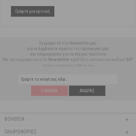
Γράψτε μια κριτική
Εγγραφείτε στο Newsletter μας
για να λαμβάνετε πρώτοι τις προσφορές μας
και πληροφορίες για τα νέα μας προϊόντα
Με την εγγραφή σου στο
Newsletter
κερδίζεις εκπτωτικό κωδικό
5€*
*ισχύει για παραγγελία 59€ και άνω
ΓΥΝΑΊΚΑ
ΆΝΔΡΑΣ
ΒΟΉΘΕΙΑ
ΠΛΗΡΟΦΟΡΊΕΣ