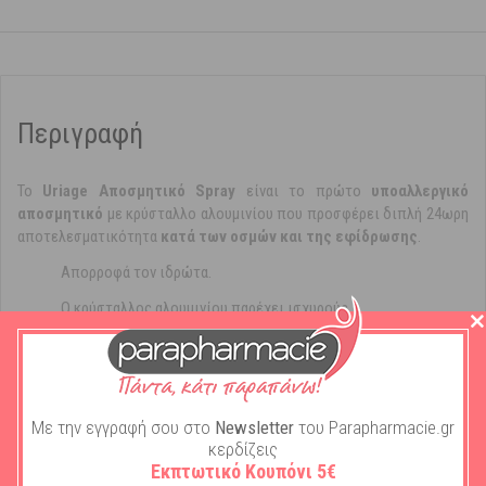
Περιγραφή
Το
Uriage Αποσμητικό Spray
είναι το πρώτο
υποαλλεργικό
αποσμητικό
με κρύσταλλο αλουμινίου που προσφέρει διπλή 24ωρη
αποτελεσματικότητα
κατά των οσμών και της εφίδρωσης
.
Απορροφά τον ιδρώτα.
Ο κρύσταλλος αλουμινίου παρέχει ισχυρούς
αντιβακτηριδιακούς, αποσμητικούς και στυπτικούς
παράγοντες.
Αυτό το αποσμητικό απορροφά γρήγορα τον ιδρώτα,
αφήνοντας ένα μεταξένιο φινίρισμα πάνω από το δέρμα.
Με την εγγραφή σου στο
Newsletter
του Parapharmacie.gr
κερδίζεις
Εκπτωτικό Κουπόνι 5€