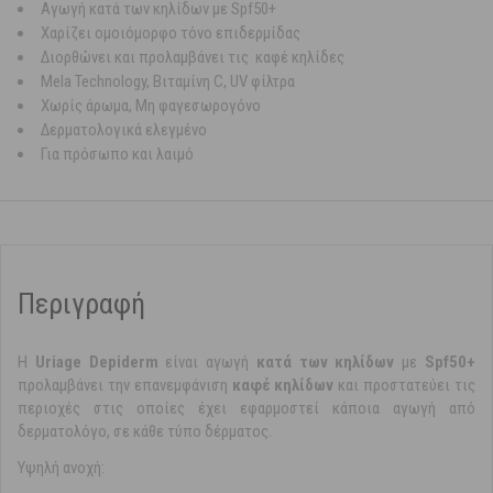
Αγωγή κατά των κηλίδων με Spf50+
Χαρίζει ομοιόμορφο τόνο επιδερμίδας
Διορθώνει και προλαμβάνει τις καφέ κηλίδες
Mela Technology, Βιταμίνη C, UV φίλτρα
Χωρίς άρωμα, Μη φαγεσωρογόνο
Δερματολογικά ελεγμένο
Για πρόσωπο και λαιμό
Περιγραφή
Η
Uriage Depiderm
είναι αγωγή
κατά των κηλίδων
με
Spf50+
προλαμβάνει την επανεμφάνιση
καφέ κηλίδων
και προστατεύει τις
περιοχές στις οποίες έχει εφαρμοστεί κάποια αγωγή από
δερματολόγο, σε κάθε τύπο δέρματος.
Υψηλή ανοχή: