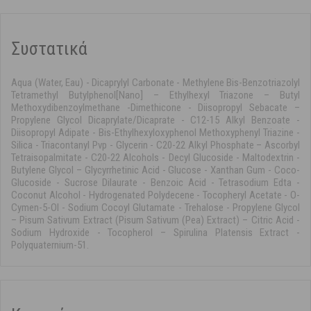
Συστατικά
Aqua (Water, Eau) - Dicaprylyl Carbonate - Methylene Bis-Benzotriazolyl
Tetramethyl Butylphenol[Nano] – Ethylhexyl Triazone – Butyl
Methoxydibenzoylmethane -Dimethicone - Diisopropyl Sebacate –
Propylene Glycol Dicaprylate/Dicaprate - C12-15 Alkyl Benzoate -
Diisopropyl Adipate - Bis-Ethylhexyloxyphenol Methoxyphenyl Triazine -
Silica - Triacontanyl Pvp - Glycerin - C20-22 Alkyl Phosphate – Ascorbyl
Tetraisopalmitate - C20-22 Alcohols - Decyl Glucoside - Maltodextrin -
Butylene Glycol – Glycyrrhetinic Acid - Glucose - Xanthan Gum - Coco-
Glucoside - Sucrose Dilaurate - Benzoic Acid - Tetrasodium Edta -
Coconut Alcohol - Hydrogenated Polydecene - Tocopheryl Acetate - O-
Cymen-5-Ol - Sodium Cocoyl Glutamate - Trehalose - Propylene Glycol
– Pisum Sativum Extract (Pisum Sativum (Pea) Extract) – Citric Acid -
Sodium Hydroxide - Tocopherol – Spirulina Platensis Extract -
Polyquaternium-51.