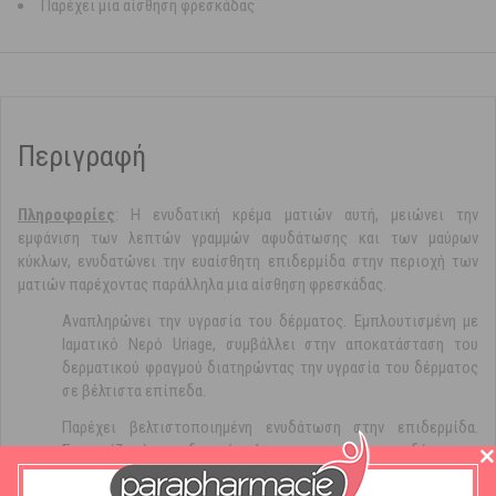
Παρέχει μια αίσθηση φρεσκάδας
Περιγραφή
Πληροφορίες
: Η ενυδατική κρέμα ματιών αυτή, μειώνει την
εμφάνιση των λεπτών γραμμών αφυδάτωσης και των μαύρων
κύκλων, ενυδατώνει την ευαίσθητη επιδερμίδα στην περιοχή των
ματιών παρέχοντας παράλληλα μια αίσθηση φρεσκάδας.
Αναπληρώνει την υγρασία του δέρματος. Εμπλουτισμένη με
Ιαματικό Νερό Uriage, συμβάλλει στην αποκατάσταση του
δερματικού φραγμού διατηρώντας την υγρασία του δέρματος
σε βέλτιστα επίπεδα.
Παρέχει βελτιστοποιημένη ενυδάτωση στην επιδερμίδα.
Σχηματίζει ένα ενυδατικό φιλμ στην επιφάνεια του δέρματος,
το οποίο απελευθερώνει σταδιακά τους ενυδατικούς