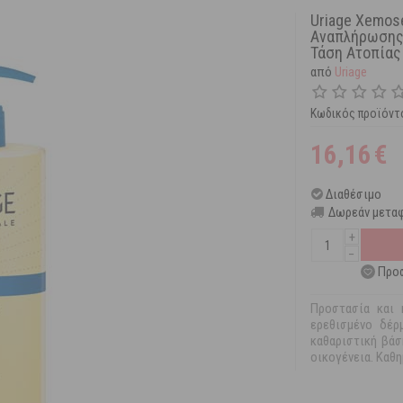
Uriage Xemos
Αναπλήρωσης 
Τάση Ατοπίας
από
Uriage
Κωδικός προϊόντ
16,16
€
Διαθέσιμο
Δωρεάν μεταφ
+
−
Προσ
Προστασία και 
ερεθισμένο δέρ
καθαριστική βάσ
οικογένεια. Καθ