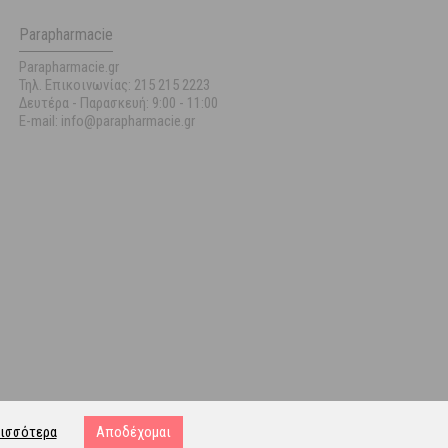
Parapharmacie
Parapharmacie.gr
Τηλ. Επικοινωνίας: 215 215 2223
Δευτέρα - Παρασκευή:
9:00 - 11:00
E-mail: info@parapharmacie.gr
ισσότερα
Αποδέχομαι
ost.gr