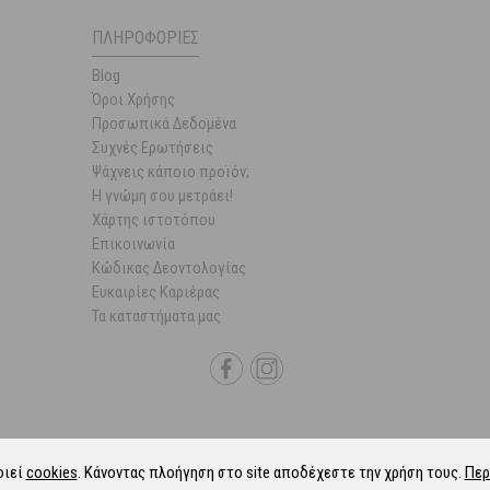
ΠΛΗΡΟΦΟΡΊΕΣ
Blog
Όροι Χρήσης
Προσωπικά Δεδομένα
Συχνές Ερωτήσεις
Ψάχνεις κάποιο προϊόν;
Η γνώμη σου μετράει!
Χάρτης ιστοτόπου
Επικοινωνία
Κώδικας Δεοντολογίας
Ευκαιρίες Καριέρας
Τα καταστήματα μας
οιεί
cookies
. Κάνοντας πλοήγηση στο site αποδέχεστε την χρήση τους.
Περ
6 Parapharmacie.gr.
ALL-IN-ONE eCommerce Business Development by Plush