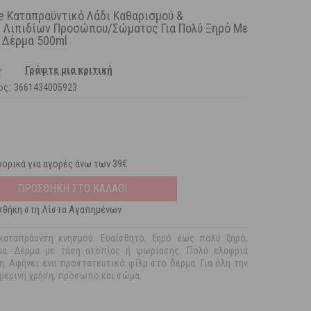
e Καταπραϋντικό Λάδι Καθαρισμού &
Λιπιδίων Προσώπου/Σώματος Για Πολύ Ξηρό Με
 Δέρμα 500ml
Γράψτε μια κριτική
ος:
3661434005923
ορικά για αγορές άνω των 39€
ΠΡΟΣΘΗΚΗ ΣΤΟ ΚΑΛΑΘΙ
θήκη στη Λίστα Αγαπημένων
καταπράυνση κνησμού. Ευαίσθητο, ξηρό έως πολύ ξηρό,
μα. Δέρμα με τάση ατοπίας ή ψωρίασης. Πολύ ελαφριά
η. Αφήνει ένα προστατευτικό φίλμ στο δέρμα. Για όλη την
ημερινή χρήση, πρόσωπο και σώμα.