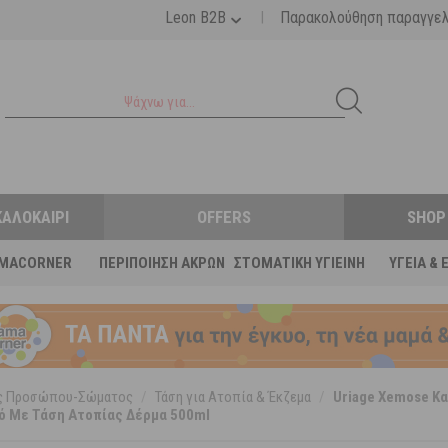
|
Leon B2B
Παρακολούθηση παραγγε
ΚΑΛΟΚΑΊΡΙ
OFFERS
SHOP
MACORNER
ΠΕΡΙΠΟΊΗΣΗ ΆΚΡΩΝ
ΣΤΟΜΑΤΙΚΉ ΥΓΙΕΙΝΉ
ΥΓΕΊΑ & 
ες Προσώπου-Σώματος
/
Τάση για Ατοπία & Έκζεμα
/
Uriage Xemose Κ
ό Με Τάση Ατοπίας Δέρμα 500ml