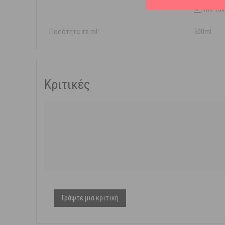
Με τάσ
Ποσότητα σε ml:
500ml
Κριτικές
Γράψτε μια κριτική