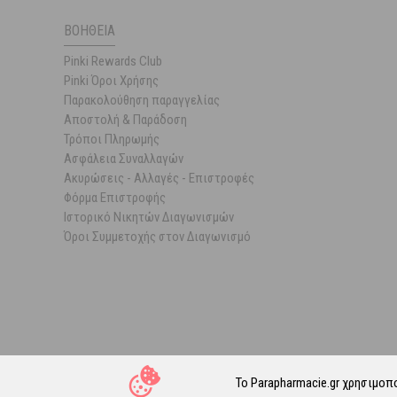
ΒΟΉΘΕΙΑ
Pinki Rewards Club
Pinki Όροι Χρήσης
Παρακολούθηση παραγγελίας
Αποστολή & Παράδοση
Τρόποι Πληρωμής
Ασφάλεια Συναλλαγών
Ακυρώσεις - Αλλαγές - Επιστροφές
Φόρμα Επιστροφής
Ιστορικό Νικητών Διαγωνισμών
Όροι Συμμετοχής στον Διαγωνισμό
Το Parapharmacie.gr χρησιμοπ
© 202