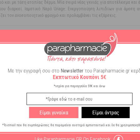
 και με τάση ατοπίας δέρμα. Μία σειρά νέας γενιάς για αποτέλεσμα και ά
υ διαρκεί. Ιαματικό Νερό Uriage: Ενεργοποίηση λιπιδίων για άμεση 
ει τον ανοσοποιητικό φραγμό και προλαμβάνει τις εξάρσεις.
Με την εγγραφή σου στο
Newsletter
του Parapharmacie.gr κερδ
Εκπτωτικό Κουπόνι 5€
τωση
*ισχύει για παραγγελία 59€ και άνω
τωση
Είμαι γυναίκα
Είμαι άντρας
*Το email που θα συμπληρώσεις θα παραμείνει αυστηρά εμπιστευτικό και δε θα χρησιμοποιηθ
 Πολύ Ξηρή
Like Parapharmacie GR On Facebook: