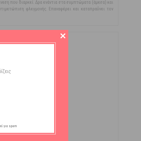
νεση που διαρκεί. Δρα ενάντια στα συμπτώματα (άμεσα) και
αντιμετώπιση φλεγμονής. Επαναφέρει και καταπραΰνει τον
ίζεις
εί για spam