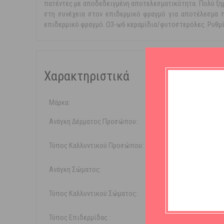
πατέντες με αποδεδειγμένη αποτελεσματικότητα. Πολύ ξηρό
στη συνέχεια στον επιδερμικό φραγμό για αποτέλεσμα πο
επιδερμικό φραγμό. Ω3-ω6 κεραμίδια/φυτοστερόλες. Ρυθμίζ
Χαρακτηριστικά
Μάρκα:
Uriage
Ανάγκη Δέρματος Προσώπου:
Ενυδά
Τύπος Καλλυντικού Προσώπου:
Λάδι
Ανάγκη Σώματος:
Ενυδά
Τύπος Καλλυντικού Σώματος:
Έλαιο
Τύπος Επιδερμίδας :
Ξηρή /