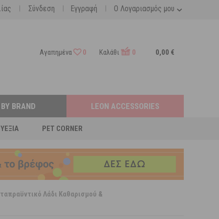
|
|
|
λίας
Σύνδεση
Εγγραφή
Ο Λογαριασμός μου
Αγαπημένα
0
Καλάθι
0
0,00 €
 BY BRAND
LEON ACCESSORIES
ΕΥΕΞΊΑ
PET CORNER
αταπραϋντικό Λάδι Καθαρισμού &