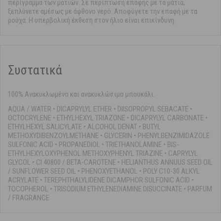
περίγραμμα των ματιών. Σε περίπτωση επαφής με τα μάτια,
ξεπλύνετε αμέσως με άφθονο νερό. Αποφύγετε την επαφή με τα
ρούχα. Η υπερβολική έκθεση στον ήλιο είναι επικίνδυνη.
Συστατικά
100% Ανακυκλωμένο και ανακυκλώσιμο μπουκάλι.
AQUA / WATER • DICAPRYLYL ETHER • DIISOPROPYL SEBACATE •
OCTOCRYLENE • ETHYLHEXYL TRIAZONE • DICAPRYLYL CARBONATE •
ETHYLHEXYL SALICYLATE • ALCOHOL DENAT • BUTYL
METHOXYDIBENZOYLMETHANE • GLYCERIN • PHENYLBENZIMIDAZOLE
SULFONIC ACID • PROPANEDIOL • TRIETHANOLAMINE • BIS-
ETHYLHEXYLOXYPHENOL METHOXYPHENYL TRIAZINE • CAPRYLYL
GLYCOL • CI 40800 / BETA-CAROTENE • HELIANTHUS ANNUUS SEED OIL
/ SUNFLOWER SEED OIL • PHENOXYETHANOL • POLY C10-30 ALKYL
ACRYLATE • TEREPHTHALYLIDENE DICAMPHOR SULFONIC ACID •
TOCOPHEROL • TRISODIUM ETHYLENEDIAMINE DISUCCINATE • PARFUM
/ FRAGRANCE