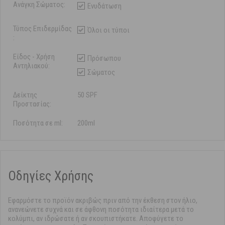
Ανάγκη Σώματος:
Ενυδάτωση
Τύπος Επιδερμίδας
Όλοι οι τύποι
:
Είδος - Χρήση
Πρόσωπου
Αντηλιακού:
Σώματος
Δείκτης
50 SPF
Προστασίας:
Ποσότητα σε ml:
200ml
Οδηγίες Χρήσης
Εφαρμόστε το προϊόν ακριβώς πριν από την έκθεση στον ήλιο,
ανανεώνετε συχνά και σε άφθονη ποσότητα ιδιαίτερα μετά το
κολύμπι, αν ιδρώσατε ή αν σκουπιστήκατε. Αποφύγετε το