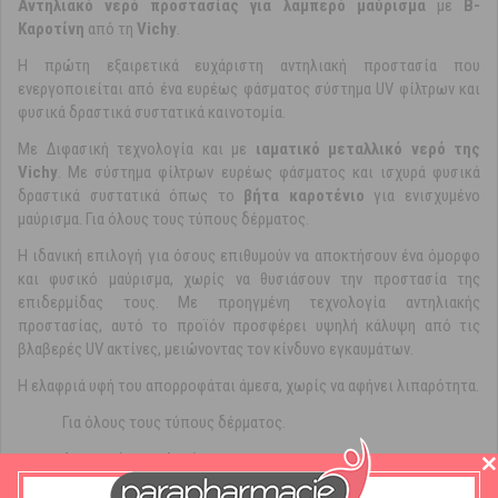
Αντηλιακό νερό προστασίας για λαμπερό μαύρισμα
με
Β-
Καροτίνη
από τη
Vichy
.
Η πρώτη εξαιρετικά ευχάριστη αντηλιακή προστασία που
ενεργοποιείται από ένα ευρέως φάσματος σύστημα UV φίλτρων και
φυσικά δραστικά συστατικά καινοτομία.
Με Διφασική τεχνολογία και με
ιαματικό μεταλλικό νερό της
Vichy
. Με σύστημα φίλτρων ευρέως φάσματος και ισχυρά φυσικά
δραστικά συστατικά όπως το
βήτα
καροτένιο
για ενισχυμένο
μαύρισμα. Για όλους τους τύπους δέρματος.
Η ιδανική επιλογή για όσους επιθυμούν να αποκτήσουν ένα όμορφο
και φυσικό μαύρισμα, χωρίς να θυσιάσουν την προστασία της
επιδερμίδας τους. Με προηγμένη τεχνολογία αντηλιακής
προστασίας, αυτό το προϊόν προσφέρει υψηλή κάλυψη από τις
βλαβερές UV ακτίνες, μειώνοντας τον κίνδυνο εγκαυμάτων.
Η ελαφριά υφή του απορροφάται άμεσα, χωρίς να αφήνει λιπαρότητα.
Για όλους τους τύπους δέρματος.
Διφασική τεχνολογία.
Υποαλλεργική σύνθεση
.