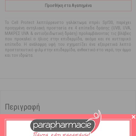
Προσθήκη στα Αγαπημένα
Το Cell Protect λεπτόρρευστο γαλάκτωμα σπρέι Spf30, παρέχει
προηγμένη αντηλιακή προστασία σε 4 επίπεδα δράσης (UVB, UVA,
ΜΑΚΡΕΣ UVA & αντιοξειδωτική δράση) προλαμβάνοντας τις βλάβες
που προκαλεί ο ήλιος στην επιδερμίδα, ακόμα και σε κυτταρικό
επίπεδο. Η ανάλαφρη υφή του σχηματίζει ένα εξαιρετικά λεπτό
προστατευτικό φιλμ στην επιδερμίδα, ανθεκτικό στο νερό, την άμμο
και τον ιδρώτα.
Περιγραφή
Πληροφορίες
:
Αντηλιακό γαλάκτωμα σε σπρέι Spf30 με
λεπτόρρευστη υφή για το σώμα.