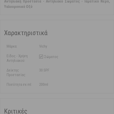
Αντηλιακή Προστασία
-
Αντηλιακό Σώματος
-
Ιαματικό Νερό,
Υαλουρονικό Οξύ
Χαρακτηριστικά
Μάρκα:
Vichy
Είδος - Χρήση
Σώματος
Αντηλιακού:
Δείκτης
30 SPF
Προστασίας:
Ποσότητα σε ml:
200ml
Κριτικές